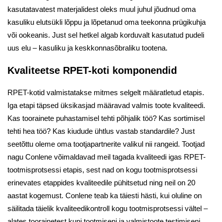
kasutatavatest materjalidest oleks muul juhul jõudnud oma
kasuliku elutsükli lõppu ja lõpetanud oma teekonna prügikuhja
või ookeanis. Just sel hetkel algab korduvalt kasutatud pudeli
uus elu – kasuliku ja keskkonnasõbraliku tootena.
Kvaliteetse RPET-koti komponendid
RPET-kotid valmistatakse mitmes selgelt määratletud etapis.
Iga etapi täpsed üksikasjad määravad valmis toote kvaliteedi.
Kas toorainete puhastamisel tehti põhjalik töö? Kas sortimisel
tehti hea töö? Kas kiudude ühtlus vastab standardile? Just
seetõttu oleme oma tootjapartnerite valikul nii rangeid. Tootjad
nagu Conlene võimaldavad meil tagada kvaliteedi igas RPET-
tootmisprotsessi etapis, sest nad on kogu tootmisprotsessi
erinevates etappides kvaliteedile pühitsetud ning neil on 20
aastat kogemust. Conlene teab ka täiesti hästi, kui oluline on
säilitada täielik kvaliteedikontroll kogu tootmisprotsessi vältel –
alates toorainetest kuni tootmiseni ja valmistoote testimiseni.