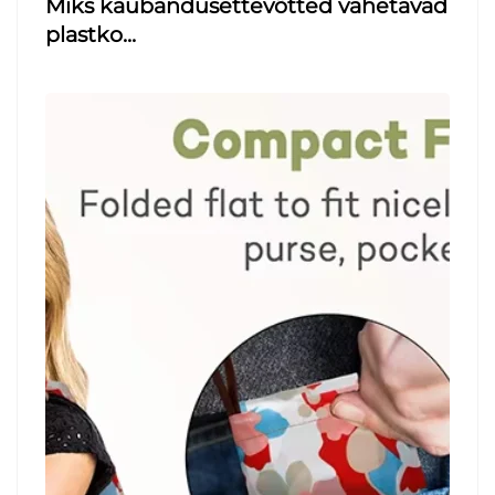
Miks kaubandusettevõtted vahetavad
plastko...