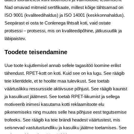
Nad omavad mitmeid sertifikaate, millest kõige tähtsamad on
ISO 9001 (kvaliteedihaldus) ja ISO 14001 (keskkonnahaldus).
Seepärast ei osta te Conlenega lihtsalt koti, vaid ostate
protsessi – protsessi, mis on kvaliteedipõhine, jätkusuutlik ja
läbipaistev.
Toodete teisendamine
Uue toote kujutlemisel annab sellele tagasitöö loomine erilist
tähendust. RPET-kott on koti. Kuid see on ka lugu. See räägib
teie klientidele, et te hoolite maa tulevikust. See toetab
väärtuslikku ressursside aktiivsuse põhjust. See räägib kaunist
ja kasulikust jäätmest. See toetab RPET-liikumist ja sellega
motiveerib inimesi kasutama kotti reklaamitoote elu
pikenemiseks ning muutes selle hea põhjuse eest tegutsemise
trofeeks. See räägib ka teie brändi headest väärtustest, mis
seisnevad vastutustundliku ja kasuliku jäätme toetamises. See