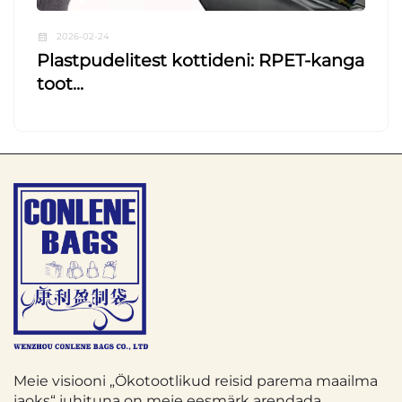
2026-02-24
Plastpudelitest kottideni: RPET-kanga
toot...
Meie visiooni „Ökotootlikud reisid parema maailma
jaoks“ juhituna on meie eesmärk arendada