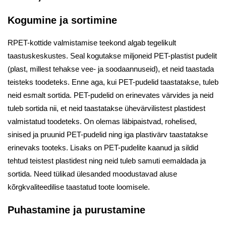
Kogumine ja sortimine
RPET-kottide valmistamise teekond algab tegelikult
taastuskeskustes. Seal kogutakse miljoneid PET-plastist pudelit
(plast, millest tehakse vee- ja soodaannuseid), et neid taastada
teisteks toodeteks. Enne aga, kui PET-pudelid taastatakse, tuleb
neid esmalt sortida. PET-pudelid on erinevates värvides ja neid
tuleb sortida nii, et neid taastatakse ühevärvilistest plastidest
valmistatud toodeteks. On olemas läbipaistvad, rohelised,
sinised ja pruunid PET-pudelid ning iga plastivärv taastatakse
erinevaks tooteks. Lisaks on PET-pudelite kaanud ja sildid
tehtud teistest plastidest ning neid tuleb samuti eemaldada ja
sortida. Need tülikad ülesanded moodustavad aluse
kõrgkvaliteedilise taastatud toote loomisele.
Puhastamine ja purustamine