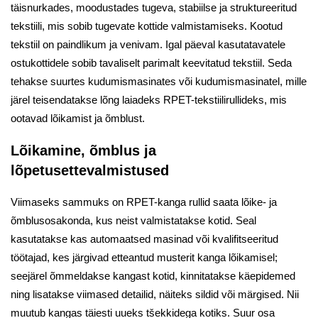
täisnurkades, moodustades tugeva, stabiilse ja struktureeritud
tekstiili, mis sobib tugevate kottide valmistamiseks. Kootud
tekstiil on paindlikum ja venivam. Igal päeval kasutatavatele
ostukottidele sobib tavaliselt parimalt keevitatud tekstiil. Seda
tehakse suurtes kudumismasinates või kudumismasinatel, mille
järel teisendatakse lõng laiadeks RPET-tekstiilirullideks, mis
ootavad lõikamist ja õmblust.
Lõikamine, õmblus ja
lõpetusettevalmistused
Viimaseks sammuks on RPET-kanga rullid saata lõike- ja
õmblusosakonda, kus neist valmistatakse kotid. Seal
kasutatakse kas automaatsed masinad või kvalifitseeritud
töötajad, kes järgivad etteantud musterit kanga lõikamisel;
seejärel õmmeldakse kangast kotid, kinnitatakse käepidemed
ning lisatakse viimased detailid, näiteks sildid või märgised. Nii
muutub kangas täiesti uueks tšekkidega kotiks. Suur osa