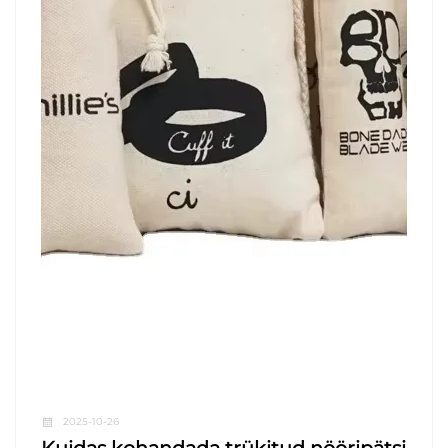
2025-10-26
Kuidas kohandada trükitud nööripätsi