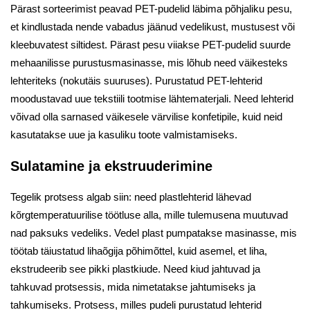
Pärast sorteerimist peavad PET-pudelid läbima põhjaliku pesu,
et kindlustada nende vabadus jäänud vedelikust, mustusest või
kleebuvatest siltidest. Pärast pesu viiakse PET-pudelid suurde
mehaanilisse purustusmasinasse, mis lõhub need väikesteks
lehteriteks (nokutäis suuruses). Purustatud PET-lehterid
moodustavad uue tekstiili tootmise lähtematerjali. Need lehterid
võivad olla sarnased väikesele värvilise konfetipile, kuid neid
kasutatakse uue ja kasuliku toote valmistamiseks.
Sulatamine ja ekstruuderimine
Tegelik protsess algab siin: need plastlehterid lähevad
kõrgtemperatuurilise töötluse alla, mille tulemusena muutuvad
nad paksuks vedeliks. Vedel plast pumpatakse masinasse, mis
töötab täiustatud lihaõgija põhimõttel, kuid asemel, et liha,
ekstrudeerib see pikki plastkiude. Need kiud jahtuvad ja
tahkuvad protsessis, mida nimetatakse jahtumiseks ja
tahkumiseks. Protsess, milles pudeli purustatud lehterid