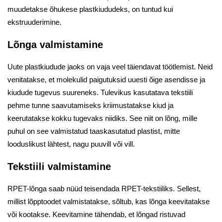
muudetakse õhukese plastkiududeks, on tuntud kui
ekstruuderimine.
Lõnga valmistamine
Uute plastkiudude jaoks on vaja veel täiendavat töötlemist. Neid
venitatakse, et molekulid paigutuksid uuesti õige asendisse ja
kiudude tugevus suureneks. Tulevikus kasutatava tekstiili
pehme tunne saavutamiseks kriimustatakse kiud ja
keerutatakse kokku tugevaks niidiks. See niit on lõng, mille
puhul on see valmistatud taaskasutatud plastist, mitte
looduslikust lähtest, nagu puuvill või vill.
Tekstiili valmistamine
RPET-lõnga saab nüüd teisendada RPET-tekstiiliks. Sellest,
millist lõpptoodet valmistatakse, sõltub, kas lõnga keevitatakse
või kootakse. Keevitamine tähendab, et lõngad ristuvad