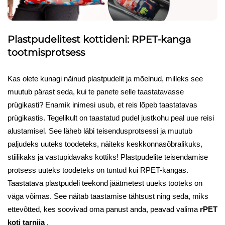
Plastpudelitest kottideni: RPET-kanga
tootmisprotsess
Kas olete kunagi näinud plastpudelit ja mõelnud, milleks see
muutub pärast seda, kui te panete selle taastatavasse
prügikasti? Enamik inimesi usub, et reis lõpeb taastatavas
prügikastis. Tegelikult on taastatud pudel justkohu peal uue reisi
alustamisel. See läheb läbi teisendusprotsessi ja muutub
paljudeks uuteks toodeteks, näiteks keskkonnasõbralikuks,
stiilikaks ja vastupidavaks kottiks! Plastpudelite teisendamise
protsess uuteks toodeteks on tuntud kui RPET-kangas.
Taastatava plastpudeli teekond jäätmetest uueks tooteks on
väga võimas. See näitab taastamise tähtsust ning seda, miks
ettevõtted, kes soovivad oma panust anda, peavad valima
rPET
koti tarnija
.