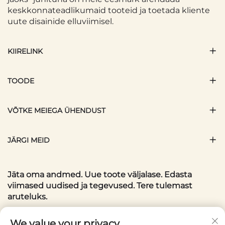
keskkonnateadlikumaid tooteid ja toetada kliente
uute disainide elluviimisel.
KIIRELINK
TOODE
VÕTKE MEIEGA ÜHENDUST
JÄRGI MEID
Jäta oma andmed. Uue toote väljalase. Edasta
viimased uudised ja tegevused. Tere tulemast
aruteluks.
Teie e-posti aadress
We value your privacy