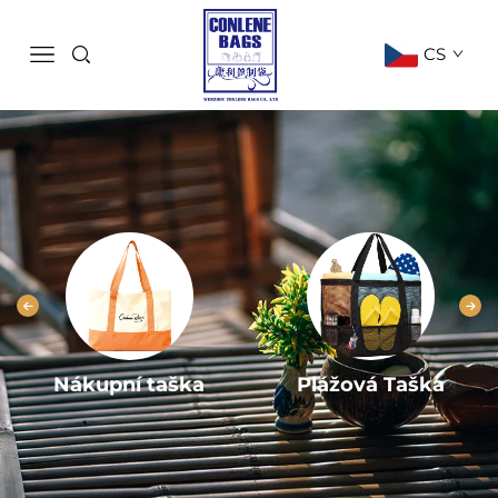
CS
Nákupní taška
Plážová Taška