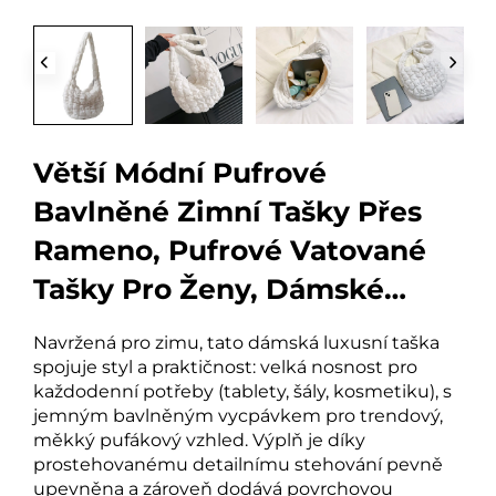
Větší Módní Pufrové
Bavlněné Zimní Tašky Přes
Rameno, Pufrové Vatované
Tašky Pro Ženy, Dámské
Luxusní Kabelky
Navržená pro zimu, tato dámská luxusní taška
spojuje styl a praktičnost: velká nosnost pro
každodenní potřeby (tablety, šály, kosmetiku), s
jemným bavlněným vycpávkem pro trendový,
měkký pufákový vzhled. Výplň je díky
prostehovanému detailnímu stehování pevně
upevněna a zároveň dodává povrchovou