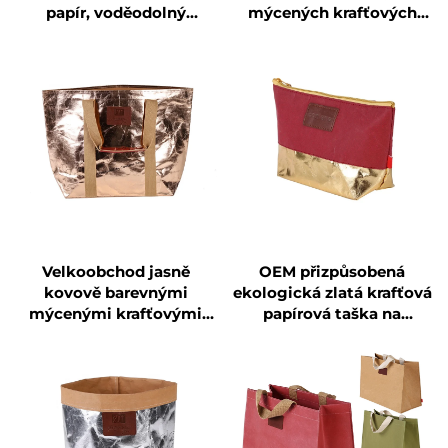
papír, voděodolný
mýcených krafťových
květináč z papíru, sáček
papírových tašek s
na květiny
koženým uchem
Velkoobchod jasně
OEM přizpůsobená
kovově barevnými
ekologická zlatá krafťová
mýcenými krafťovými
papírová taška na
papírovými taškami na
kosmetiku a make-up
nákup a zboží
novinka zipová
uzavíratelná přenosná
odolná přizpůsobený
návrh s písmem