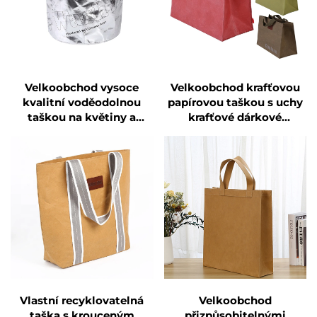
Velkoobchod vysoce
Velkoobchod krafťovou
kvalitní voděodolnou
papírovou taškou s uchy
taškou na květiny a
krafťové dárkové
rostliny s uchy hnědá
řemeslné nákupní tašky z
krafťová taška
Číny
Vlastní recyklovatelná
Velkoobchod
taška s krouceným
přizpůsobitelnými