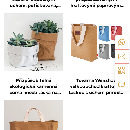
uchem, potiskovaná,
krafťovými papírovými
hnědá, obdélníková,
taškami s logem mýcená
papírová dárková taška
taška na nákup a zboží
Přizpůsobitelná
Továrna Wenzhou
ekologická kamenná
velkoobchod krafťovou
černá hnědá taška na
taškou s uchem přírodní
uskladnění mýcený
krafťový papír nákupní
krafťový papírový sáček
taška