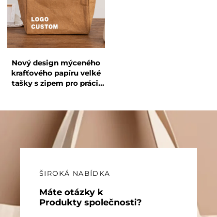
Nový design mýceného
krafťového papíru velké
tašky s zipem pro práci,
oběd a víceúčelové
uskladnění
ŠIROKÁ NABÍDKA
Máte otázky k
Produkty společnosti?