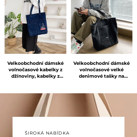
Velkoobchodní dámské
Velkoobchodní dámské
volnočasové kabelky z
volnočasové velké
džínoviny, kabelky z
denimové tašky na
džínů pro ženy, denimové
nákup, vlastní dámské
tašky na nákup
denimové tašky na nákup
ŠIROKÁ NABÍDKA