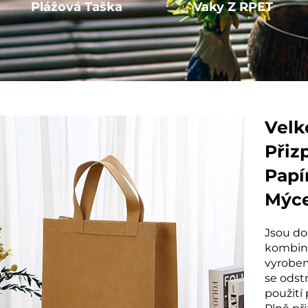
Plážová Taška
Vaky Z RPET
Velk
Přiz
Papí
Mýce
Zbož
Jsou do
kombinu
vyroben
se odst
použití