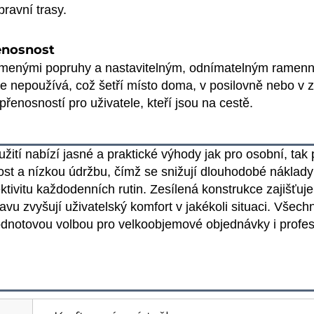
ravní trasy.
řenosnost
tlumenými popruhy a nastavitelným, odnímatelným ramen
e nepoužívá, což šetří místo doma, v posilovně nebo v z
řenosností pro uživatele, kteří jsou na cestě.
žití nabízí jasné a praktické výhody jak pro osobní, tak 
nost a nízkou údržbu, čímž se snižují dlouhodobé nákla
ektivitu každodenních rutin. Zesílená konstrukce zajišťu
u zvyšují uživatelský komfort v jakékoli situaci. Všechn
notovou volbou pro velkoobjemové objednávky i profesi