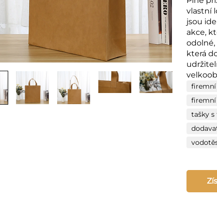
Plně př
vlastní 
jsou id
akce, kt
odolné,
která do
udržite
velkoob
firemní
firemní
tašky s
dodava
vodotěs
Zí