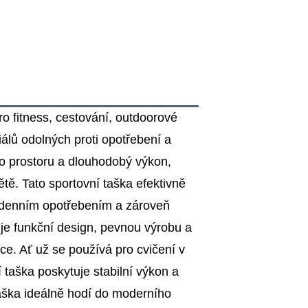
o fitness, cestování, outdoorové
iálů odolných proti opotřebení a
ého prostoru a dlouhodobý výkon,
ětě. Tato sportovní taška efektivně
a denním opotřebením a zároveň
uje funkční design, pevnou výrobu a
ace. Ať už se používá pro cvičení v
í taška poskytuje stabilní výkon a
 taška ideálně hodí do moderního