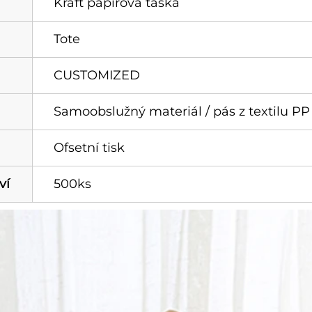
Kraft papírová taška
Tote
CUSTOMIZED
Samoobslužný materiál / pás z textilu PP 
Ofsetní tisk
ví
500ks