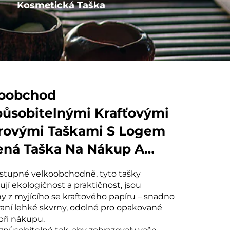
Kosmetická Taška
Kotva s provázkem
oobchod
působitelnými Krafťovými
rovými Taškami S Logem
ná Taška Na Nákup A
í
stupné velkoobchodně, tyto tašky
jí ekologičnost a praktičnost, jsou
y z myjícího se kraftového papíru – snadno
raní lehké skvrny, odolné pro opakované
 při nákupu.