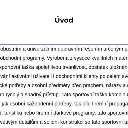
Úvod
 robustním a univerzálním dopravním řešením určeným pr
ní obchodní programy. Vyrobená z vysoce kvalitních mater
sportovní taška spolehlivou trvanlivost, dostatek úložn
vání aktivními uživateli i obchodními klienty po celém sv
enické potřeby a osobní předměty před prachem, nárazy 
o rychlý a snadný přístup. Tato sportovní taška kombin
ila jak osobní každodenní potřeby, tak cíle firemní propag
í, turistiku nebo firemní dárkové programy, tato sportovn
ívětivým detailům a solidní konstrukci se tato sportovní