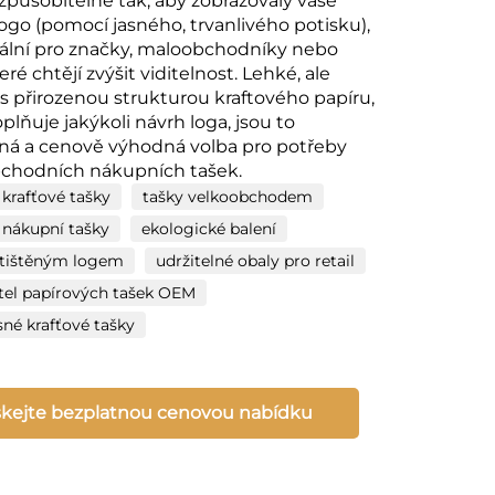
izpůsobitelné tak, aby zobrazovaly vaše
logo (pomocí jasného, trvanlivého potisku),
eální pro značky, maloobchodníky nebo
eré chtějí zvýšit viditelnost. Lehké, ale
 s přirozenou strukturou kraftového papíru,
plňuje jakýkoli návrh loga, jsou to
lná a cenově výhodná volba pro potřeby
chodních nákupních tašek.
 krafťové tašky
tašky velkoobchodem
 nákupní tašky
ekologické balení
 tištěným logem
udržitelné obaly pro retail
tel papírových tašek OEM
né krafťové tašky
skejte bezplatnou cenovou nabídku