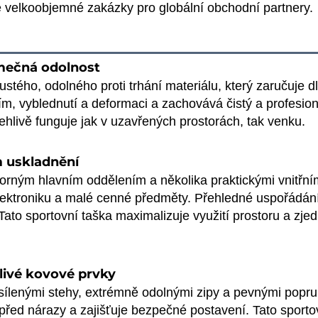
je velkoobjemné zakázky pro globální obchodní partnery.
imečná odolnost
ustého, odolného proti trhání materiálu, který zaručuje dl
, vyblednutí a deformaci a zachovává čistý a profesionál
ehlivě funguje jak v uzavřených prostorách, tak venku.
m uskladnění
torným hlavním oddělením a několika praktickými vnitřním
elektroniku a malé cenné předměty. Přehledné uspořádání
ato sportovní taška maximalizuje využití prostoru a zje
livé kovové prvky
sílenými stehy, extrémně odolnými zipy a pevnými popruh
 před nárazy a zajišťuje bezpečné postavení. Tato sporto