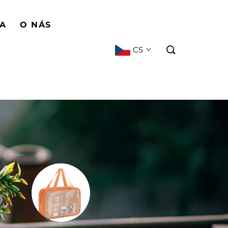
BA
O NÁS
CS