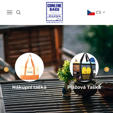
CS
Nákupní taška
Plážová Taška