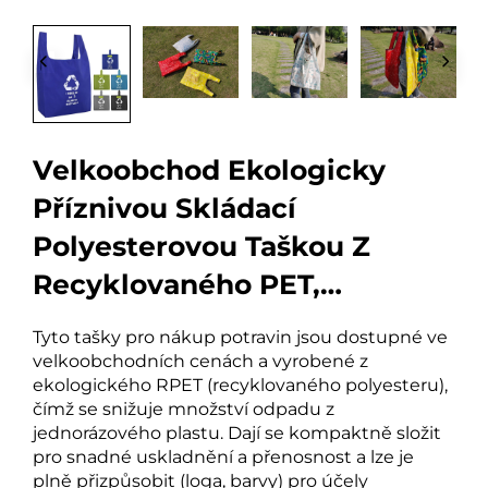
Velkoobchod Ekologicky
Příznivou Skládací
Polyesterovou Taškou Z
Recyklovaného PET,
Opakovaně Použitelnou, S
Tyto tašky pro nákup potravin jsou dostupné ve
Vlastním Potiskem Pro
velkoobchodních cenách a vyrobené z
ekologického RPET (recyklovaného polyesteru),
Nákup
čímž se snižuje množství odpadu z
jednorázového plastu. Dají se kompaktně složit
pro snadné uskladnění a přenosnost a lze je
plně přizpůsobit (loga, barvy) pro účely