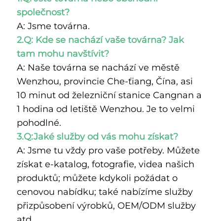
společnost? 
A: Jsme továrna. 
2.Q: Kde se nachází vaše továrna? Jak 
tam mohu navštívit? 
A: Naše továrna se nachází ve městě 
Wenzhou, provincie Che-ťiang, Čína, asi 
10 minut od železniční stanice Cangnan a 
1 hodina od letiště Wenzhou. Je to velmi 
pohodlné. 
3.Q:Jaké služby od vás mohu získat? 
A: Jsme tu vždy pro vaše potřeby. Můžete 
získat e-katalog, fotografie, videa našich 
produktů; můžete kdykoli požádat o 
cenovou nabídku; také nabízíme služby 
přizpůsobení výrobků, OEM/ODM služby 
atd. 