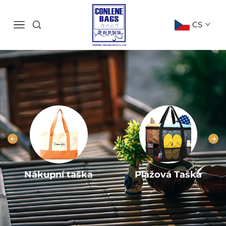
CS
Nákupní taška
Plážová Taška