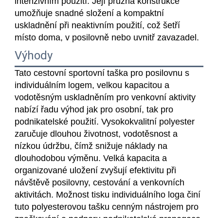
intenzivním použití. Její pružná konstrukce
umožňuje snadné složení a kompaktní
uskladnění při neaktivním použití, což šetří
místo doma, v posilovně nebo uvnitř zavazadel.
Výhody
Tato cestovní sportovní taška pro posilovnu s
individuálním logem, velkou kapacitou a
vodotěsným uskladněním pro venkovní aktivity
nabízí řadu výhod jak pro osobní, tak pro
podnikatelské použití. Vysokokvalitní polyester
zaručuje dlouhou životnost, vodotěsnost a
nízkou údržbu, čímž snižuje náklady na
dlouhodobou výměnu. Velká kapacita a
organizované uložení zvyšují efektivitu při
návštěvě posilovny, cestování a venkovních
aktivitách. Možnost tisku individuálního loga činí
tuto polyesterovou tašku cenným nástrojem pro