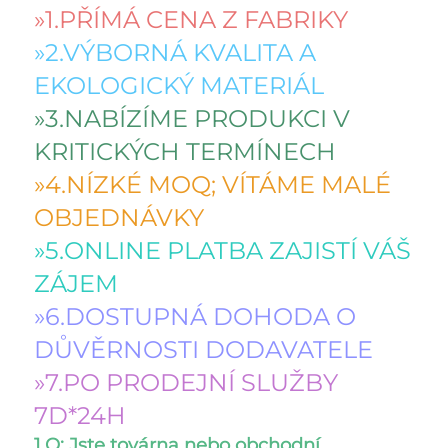
»1.PŘÍMÁ CENA Z FABRIKY 
»2.VÝBORNÁ KVALITA A 
EKOLOGICKÝ MATERIÁL 
»3.NABÍZÍME PRODUKCI V 
KRITICKÝCH TERMÍNECH 
»4.NÍZKÉ MOQ; VÍTÁME MALÉ 
OBJEDNÁVKY 
»5.ONLINE PLATBA ZAJISTÍ VÁŠ 
ZÁJEM 
»6.DOSTUPNÁ DOHODA O 
DŮVĚRNOSTI DODAVATELE 
»7.PO PRODEJNÍ SLUŽBY 
7D*24H 
1.Q: Jste továrna nebo obchodní 