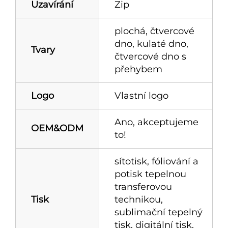
Uzavírání
Zip
plochá, čtvercové
dno, kulaté dno,
Tvary
čtvercové dno s
přehybem
Logo
Vlastní logo
Ano, akceptujeme
OEM&ODM
to!
sítotisk, fóliování a
potisk tepelnou
transferovou
Tisk
technikou,
sublimační tepelný
tisk, digitální tisk,