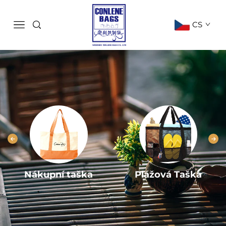
CS
Nákupní taška
Plážová Taška