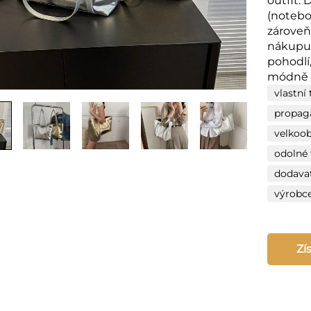
outfit.
(notebo
zároveň
nákupu.
pohodlí,
módně z
vlastní
propag
velkoo
odolné
dodavat
výrobc
Zí