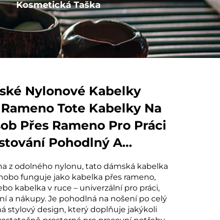
Kosmetická Taška
Kotva s provázkem
ké Nylonové Kabelky
 Rameno Tote Kabelky Na
ob Přes Rameno Pro Práci
stování Pohodlný A
ový Nákupní Doprovod
a z odolného nylonu, tato dámská kabelka
hobo funguje jako kabelka přes rameno,
bo kabelka v ruce – univerzální pro práci,
ní a nákupy. Je pohodlná na nošení po celý
á stylový design, který doplňuje jakýkoli