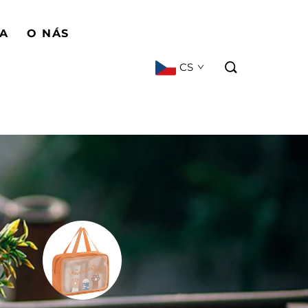
BA
O NÁS
CS