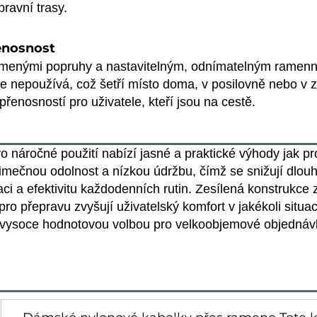
ravní trasy.
řenosnost
tlumenými popruhy a nastavitelným, odnímatelným ramen
e nepoužívá, což šetří místo doma, v posilovně nebo v z
řenosností pro uživatele, kteří jsou na cestě.
ro náročné použití nabízí jasné a praktické výhody jak pr
ýjimečnou odolnost a nízkou údržbu, čímž se snižují dl
i a efektivitu každodenních rutin. Zesílená konstrukce 
 přepravu zvyšují uživatelský komfort v jakékoli situaci
vysoce hodnotovou volbou pro velkoobjemové objednávky 