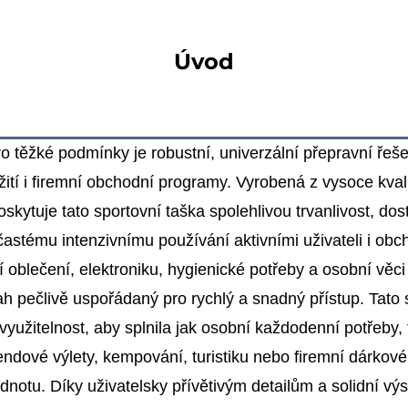
Úvod
ro těžké podmínky je robustní, univerzální přepravní řeše
ití i firemní obchodní programy. Vyrobená z vysoce kvali
skytuje tato sportovní taška spolehlivou trvanlivost, do
astému intenzivnímu používání aktivními uživateli i obc
ní oblečení, elektroniku, hygienické potřeby a osobní vě
 pečlivě uspořádaný pro rychlý a snadný přístup. Tato 
 využitelnost, aby splnila jak osobní každodenní potřeby, 
endové výlety, kempování, turistiku nebo firemní dárkové
odnotu. Díky uživatelsky přívětivým detailům a solidní vý