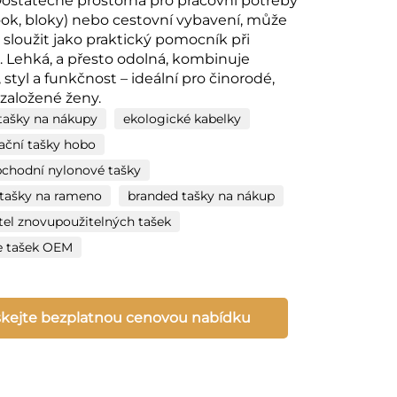
 Dostatečně prostorná pro pracovní potřeby
ok, bloky) nebo cestovní vybavení, může
 sloužit jako praktický pomocník při
 Lehká, a přesto odolná, kombinuje
 styl a funkčnost – ideální pro činorodé,
aložené ženy.
 tašky na nákupy
ekologické kabelky
ační tašky hobo
bchodní nylonové tašky
 tašky na rameno
branded tašky na nákup
el znovupoužitelných tašek
e tašek OEM
skejte bezplatnou cenovou nabídku