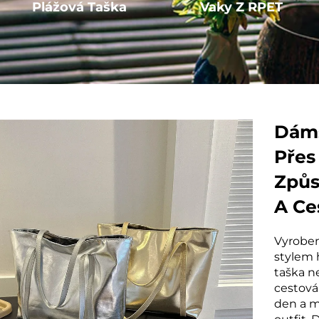
Plážová Taška
Vaky Z RPET
Dáms
Přes
Způs
A Ce
Styl
Vyroben
stylem 
taška ne
cestová
den a m