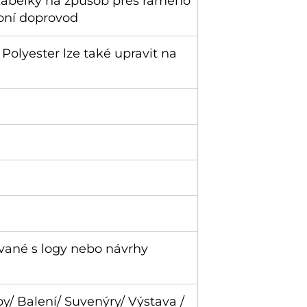
kabelky na způsob přes rameno
upní doprovod
Polyester lze také upravit na
ované s logy nebo návrhy
/ Balení/ Suvenýry/ Výstava /