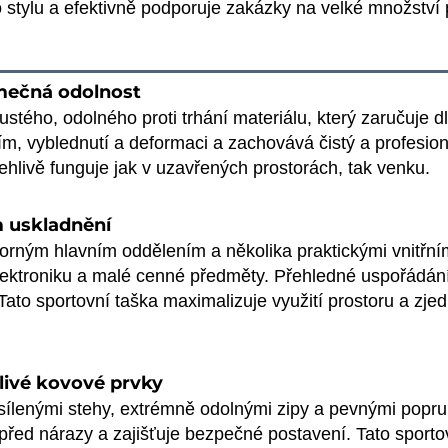
 stylu a efektivně podporuje zakázky na velké množství 
imečná odolnost
ustého, odolného proti trhání materiálu, který zaručuje dl
, vyblednutí a deformaci a zachovává čistý a profesionál
ehlivě funguje jak v uzavřených prostorách, tak venku.
m uskladnění
torným hlavním oddělením a několika praktickými vnitřním
elektroniku a malé cenné předměty. Přehledné uspořádání
ato sportovní taška maximalizuje využití prostoru a zje
livé kovové prvky
sílenými stehy, extrémně odolnými zipy a pevnými popruh
 před nárazy a zajišťuje bezpečné postavení. Tato sporto