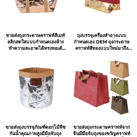
ขายส่งถุงกระดาษคราฟท์สีเมทั
ถุงบรรจุเครื่องสำอางแบบ
ลลิกสดใสแบบกำหนดเองล้าง
กำหนดเอง OEM ถุงกระดาษ
ทำความสะอาดได้ทรงทอเต้
คราฟท์สีทองแบบใหม่มาถึง
สำหรับช้อปปิ้ง
พร้อมซิปแบบพกพาทนทาน
แบบกำหนดเองพร้อมดีไซน์ตัว
อักษร
ขายส่งถุงบรรจุภัณฑ์ดอกไม้พืช
ขายส่งถุงกระดาษคราฟท์จาก
กันน้ำคุณภาพสูงมีมือจับถุง
จีนมีมือจับถุงของขวัญคราฟท์