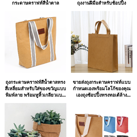
กระดาษคราฟท์สีน้ำตาล
ถุงงานฝีมือสำหรับช้อปปิ้ง
ถุงกระดาษคราฟท์สีน้ำตาลทรง
ขายส่งถุงกระดาษคราฟท์แบบ
สี่เหลี่ยมสำหรับใส่ของขวัญแบบ
กำหนดเองพร้อมโลโก้ของคุณ
พิมพ์ลาย พร้อมหูหิ้วเกลียวแบบ
เองถุงช้อปปิ้งทรงทอเต้ล้าง
รีไซเคิลได้
ทำความสะอาดได้