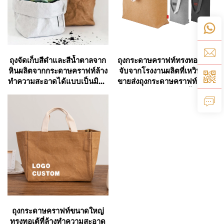
ถุงจัดเก็บสีดำและสีน้ำตาลจาก
ถุงกระดาษคราฟท์ทรงทอเต้มือ
หินผลิตจากกระดาษคราฟท์ล้าง
จับจากโรงงานผลิตที่เหวินโจว
ทำความสะอาดได้แบบเป็นมิตร
ขายส่งถุงกระดาษคราฟท์ธรรม
ต่อสิ่งแวดล้อมตามแบบกำหนด
ชาติสำหรับช้อปปิ้ง
เอง
ถุงกระดาษคราฟท์ขนาดใหญ่
ทรงทอเต้ที่ล้างทำความสะอาด