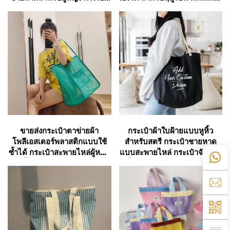
ไม่ว่าคุณจะไปเที่ยวชายหาดคนเดียว กับครอบครัว
สะพายไหล่ กระเป๋าถือชายหาด
เหมาะสำหรับนำไปใช้ในงาน
ชายหาด กระเป๋าทำมือเหมาะ
หรือเพื่อนฝูง กระเป๋าชายหาดที่มีพื้นที่กว้างขวางจะ
สำหรับผู้หญิง
ช่วยให้คุณมีของใช้ที่จำเป็นครบครันและหยิบใช้
งานได้สะดวก
3. การออกแบบที่ทนทานและใช้งานได้
ยาวนาน
ความทนทานคือคุณสมบัติที่โดดเด่นของกระเป๋า
ขายส่งกระเป๋าตาข่ายผ้า
กระเป๋าผ้าใบฝ้ายแบบหูหิ้ว
ชายหาด
โพลีเอสเตอร์พลาสติกแบบใช้
สำหรับสตรี กระเป๋าชายหาด
ซ้ำได้ กระเป๋าสะพายไหล่ผู้หญิง
แบบสะพายไหล่ กระเป๋าจับจ่าย
สภาพแวดล้อมบนชายหาดอาจเป็นอันตรายต่อ
สีพื้น กระเป๋าชายหาดแบบ
ซื้อของ พร้อมด้ามเชือกฝ้าย
ตาข่าย
กระเป๋า โดยมีทั้งน้ำเค็ม ทราย และแสงแดด แต่
กระเป๋าชายหาดถูกออกแบบมาให้ทนทานต่อสภาพ
เหล่านี้โดยเฉพาะ ด้วยตะเข็บเย็บที่แข็งแรงและ
วัสดุที่มีความทนทานสูง เช่น ผ้าแคนวาสเสริม