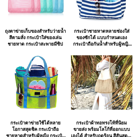
มันสามารถใส่ผ้าเช็ดตัวขนาดใหญ่ เสื้อผ้าสำหรับ
เปลี่ยนหลังว่ายน้ำ ขวดครีมกันแดด แว่นตา
ถุงตาข่ายเก็บของสำหรับว่ายน้ำ
กระเป๋าชายหาดหลายช่องใส่
กันแดด หมวก ของว่าง ขวดน้ำ และแม้แต่ของเล่น
สีตามสั่ง กระเป๋าใส่ของเล่น
ของซักได้ แบบกำหนดเอง
สำหรับเด็กๆ ได้อย่างสะดวก
ชายหาด กระเป๋าสะพายมีซิป
กระเป๋าถือกันน้ำสำหรับผู้หญิง
พร้อมซิป มีซิป ใช้สำหรับ
ฟิตเนส กีฬา ช้อปปิ้ง และเดิน
กระเป๋าชายหาดบางรุ่นมาพร้อมกับช่องจัดเก็บ
ทาง
หลายช่อง รวมถึงช่องซิปสำหรับของมีค่าขนาดเล็ก
เช่น โทรศัพท์มือถือ กระเป๋าเงิน และกุญแจ รวมไป
ถึงช่องตาข่ายสำหรับใส่ของเปียก เช่น ชุดว่ายน้ำ
หรือรองเท้าแตะ ช่องจัดเก็บที่กว้างขวางนี้ทำให้ไม่
จำเป็นต้องพกพากระเป๋าหลายใบ ช่วยให้คุณ
สามารถจัดระเบียบของใช้จำเป็นบนชายหาด
กระเป๋าตาข่ายใช้ได้หลาย
กระเป๋าผ้าทอทรงโท้ที่นิยม
ทั้งหมดไว้ในกระเป๋าชายหาดได้ในที่เดียว
โอกาสสุดชิค กระเป๋าถือ
ขายส่ง พร้อมโลโก้ที่ออกแบบ
ชายหาดสำหรับผู้หญิง กระเป๋า
เองได้ สำหรับฤดูร้อน สีสันสดใส