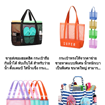
ไม่ให้ทรายไหลเข้าไปในกระเป๋า ซึ่งหมายความว่า
คุณไม่ต้องเสียเวลาเขย่าทรายออกจากกระเป๋าหลัง
ใช้งานที่ชายหาดตลอดทั้งวัน ทำให้สิ่งของของคุณ
ยังคงความสะอาดและปราศจากเศษทรายหยาบๆ
คุณสมบัติกันน้ำและกันทรายทำให้กระเป๋ากันน้ำ
เป็นอุปกรณ์เสริมที่ขาดไม่ได้สำหรับการเดินทางไป
ชายหาด
ขายส่งของฮอตฮิต กระเป๋าถือ
กระเป๋าทรงโท้จากตาข่าย
2. ขนาดบรรจุมากสำหรับสิ่งจำเป็นบน
กันน้ำได้ พับเก็บได้ สำหรับว่าย
ชายหาดแบบพิเศษ น้ำหนักเบา
น้ำ ตั้งแคมป์ ใส่น้ำแข็ง กระเป๋า
เป็นพิเศษ ขนาดใหญ่ สามารถ
ชายหาด
ตาข่ายชายหาด
ออกแบบเองได้ กระเป๋าทรงโท้
สำหรับฤดูร้อนแบบใส
กระเป๋ากันน้ำมีขนาดบรรจุมาก ซึ่งเป็นอีกหนึ่งข้อ
ได้เปรียบหลัก การใช้เวลากับชายหาดต้องพกพา
สิ่งของมากมาย และกระเป๋ากันน้ำได้รับการ
ออกแบบมาเพื่อใส่สิ่งเหล่านั้นทั้งหมด