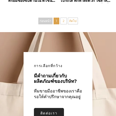
พร้อมช่องซิปด้านใน ดีไซน์
โปร่งใส พกพาสะดวก ใช้สำหรับ
4. ดีไซน์ที่ทันสมัยสำหรับแฟชั่นและการ
ตาข่าย เหมาะสำหรับการช้อป
ไปชายหาด ปิกนิก ช้อปปิ้ง ตั้ง
แสดงออกทางบุคลิกภาพ
ปิ้ง
แคมป์ และซื้อของ
ก่อนหน้า
1
2
ถัดไป
กระเป๋าชายหาดผสมผสานความสะดวกสบายเข้า
กับสไตล์ โดยมีแบบดีไซน์ที่ทันสมัยหลากหลาย
ชนิดที่ช่วยให้คุณสามารถแสดงออกทางบุคลิกภาพ
ของตนเองได้
ตั้งแต่ลายพิมพ์เขตร้อนที่สดใสและลายทางทะเล
การเลือกที่กว้าง
ไปจนถึงสีพื้นแบบเรียบง่ายและลวดลายโบฮีเมียน
มีคำถามเกี่ยวกับ
มีกระเป๋าชายหาดที่เหมาะกับทุกรสนิยมและแนว
ผลิตภัณฑ์ของบริษัท?
แฟชั่น กระเป๋าชายหาดหลายใบมีส่วนประกอบ
ทีมขายมืออาชีพของเราคือ
ตกแต่ง เช่น พู่ ลูกปอมปอม หรือรายละเอียดปักที่
รอให้คำปรึกษาจากคุณอยู่
เพิ่มความโดดเด่นให้กับกระเป๋า นั่นหมายความว่า
กระเป๋าชายหาดไม่ใช่แค่เพียงเครื่องประดับที่ใช้
ติดต่อเรา