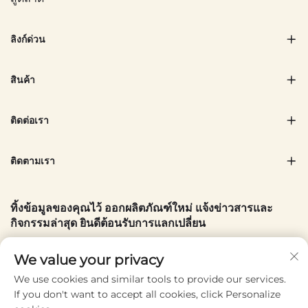
คู่ใจที่สามารถบรรจุสิ่งของจำเป็นทั้งหมดของคุณ
ได้อย่างลงตัว
ลิงก์ด่วน
คุณสามารถจัดใส่ผ้าเช็ดตัวชายหาด ครีมกันแดดที่
สินค้า
มีค่า SPF สูง ลิปบาล์มกัน UV หนังสือดีๆ สักเล่ม
และขวดน้ำที่สามารถใช้ซ้ำได้ลงในกระเป๋า
ติดต่อเรา
ชายหาดได้
ติดตามเรา
สำหรับครอบครัว กระเป๋าชายหาดสามารถใส่ของ
เล่นต่างๆ บนชายหาดสำหรับเด็ก เช่น ของเล่นพอง
ลม ชูชีพ และเสื้อผ้าสำรองได้ วัสดุกันน้ำช่วย
ทิ้งข้อมูลของคุณไว้ ออกผลิตภัณฑ์ใหม่ แจ้งข่าวสารและ
กิจกรรมล่าสุด ยินดีต้อนรับการแลกเปลี่ยน
ปกป้องสิ่งของไม่ให้เปียกแม้คุณจะวางกระเป๋าไว้
บนทรายที่มีความชื้น และวัสดุกันทรายยังช่วยให้
อีเมลของคุณ
We value your privacy
คุณไม่ต้องนำทรายกลับบ้านด้วย
We use cookies and similar tools to provide our services.
If you don't want to accept all cookies, click Personalize
Subscribe
ไม่ว่าคุณจะใช้เวลาทั้งวันที่ชายหาดในท้องถิ่นหรือ