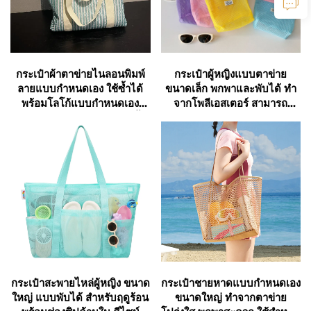
ความแข็งแรง หรือไนลอนคุณภาพหนาพิเศษ ที่
ช่วยป้องกันการฉีกขาด แม้จะใช้บรรทุกของหนัก
ด้ามจับของกระเป๋าชายหาดยังได้รับการออกแบบ
กระเป๋าผ้าตาข่ายไนลอนพิมพ์
กระเป๋าผู้หญิงแบบตาข่าย
ลายแบบกำหนดเอง ใช้ซ้ำได้
ขนาดเล็ก พกพาและพับได้ ทำ
ให้มีความทนทาน โดยมักทำจากผ้ารัดขอบหนา
พร้อมโลโก้แบบกำหนดเอง
จากโพลีเอสเตอร์ สามารถ
หรือหนังที่สามารถรับน้ำหนักของกระเป๋าที่บรรจุ
สำหรับชายหาดหรือจับจ่ายซื้อ
กำหนดสีได้ เหมาะสำหรับใส่
ของ
ของอาบน้ำ ใช้เป็นกระเป๋า
ของเต็มได้โดยไม่ขาด
ชายหาด
ต่างจากกระเป๋าโท้ทที่บางและอาจใช้งานได้เพียง
ไม่กี่ครั้ง กระเป๋าชายหาดที่ผลิตมาอย่างดีสามารถ
นำมาใช้ซ้ำได้ทุกฤดูกาล จึงเป็นการลงทุนที่คุ้มค่า
การผลิตที่มีความทนทานยาวนานนี้ทำให้กระเป๋า
ชายหาดยังคงเป็นเพื่อนคู่ใจที่เชื่อถือได้สำหรับการ
ผจญภัยบนชายหาดทั้งหมดของคุณ
กระเป๋าสะพายไหล่ผู้หญิง ขนาด
กระเป๋าชายหาดแบบกำหนดเอง
ใหญ่ แบบพับได้ สำหรับฤดูร้อน
ขนาดใหญ่ ทำจากตาข่าย