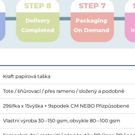
Kraft papírová taška
Tote / šňůrovací / přes rameno / složený a podobně
29šířka x 15výška + 9spodek CM NEBO Přizpůsobené
Vlastní výroba 30--150 gsm, obvykle 80--100 gsm