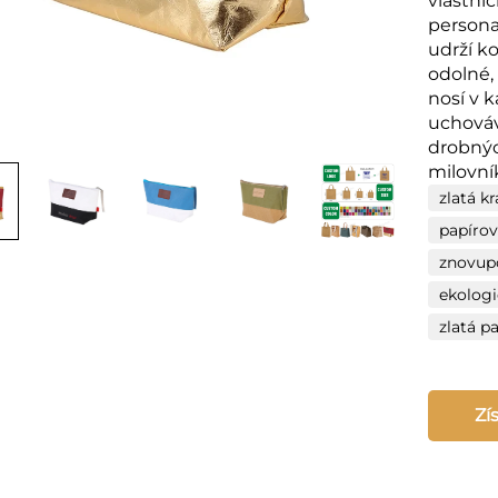
vlastní
personal
udrží k
odolné,
nosí v 
uchováv
drobnýc
milovní
zlatá k
papírov
znovup
ekologi
zlatá p
Zí