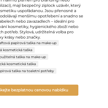
ch návrhů písmen pro branding nebo
izaci), mají bezpečný ziplock uzávěr, který
osmetiku uspořádanou. Jsou přenosné a
 odolávají menšímu opotřebení a snadno se
kabelech nebo zavazadlech – ideální pro
ání kosmetiky, hygienického zboží nebo
h potřeb. Stylová, udržitelná volba pro
ky krásy nebo značky.
raftová papírová taška na make-up
á kosmetická taška
oužitelná taška na make-up
cká kosmetická taška
apírová taška na toaletní potřeby
skejte bezplatnou cenovou nabídku