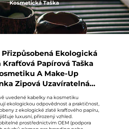
Kosmetická Taška
Kotva s provázkem
Přizpůsobená Ekologická
á Krafťová Papírová Taška
osmetiku A Make-Up
nka Zipová Uzavíratelná
osná Odolná
vě uvedené kabelky na kosmetiku
působený Návrh S Písmem
jí ekologickou odpovědnost a praktičnost,
robeny z ekologické zlaté krafťového papíru,
jišťuje luxusní, přirozený vzhled.
obitelné prostřednictvím OEM (podpora