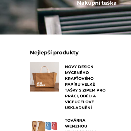
Ostatní
Nákupní taška
Nejlepší produkty
NOVÝ DESIGN
MÝCENÉHO
KRAFŤOVÉHO
PAPÍRU VELKÉ
TAŠKY S ZIPEM PRO
PRÁCI, OBĚD A
VÍCEÚČELOVÉ
USKLADNĚNÍ
TOVÁRNA
WENZHOU