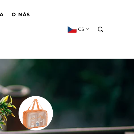
BA
O NÁS
CS