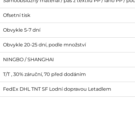
Samoobslužný materiál / pás z textilu PP / lano PP / po
Ofsetní tisk
Obvykle 5-7 dní
Obvykle 20-25 dní, podle množství
NINGBO / SHANGHAI
T/T , 30% záruční, 70 před dodáním
FedEx DHL TNT SF Lodní dopravou Letadlem