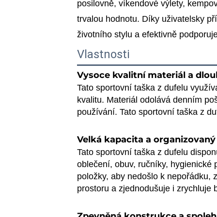
posilovně, víkendové výlety, kempová
trvalou hodnotu. Díky uživatelsky p
životního stylu a efektivně podporuj
Vlastnosti
Vysoce kvalitní materiál a dl
Tato sportovní taška z dufelu využívá
kvalitu. Materiál odolává denním poš
používání. Tato sportovní taška z du
Velká kapacita a organizovaný
Tato sportovní taška z dufelu dispo
oblečení, obuv, ručníky, hygienické
položky, aby nedošlo k nepořádku, z
prostoru a zjednodušuje i zrychluje 
Zpevněná konstrukce a spoleh