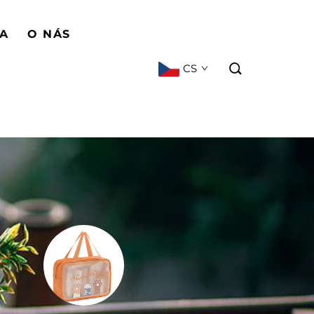
BA
O NÁS
CS