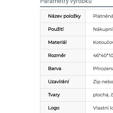
Parametry výrobku
Název položky
Plátněná
Použití
Nákupní 
Materiál
Kotoučov
Rozměr
46*40*1
Barva
Přirozen
Uzavírání
Zip nebo
Tvary
plochá, 
Logo
Vlastní 