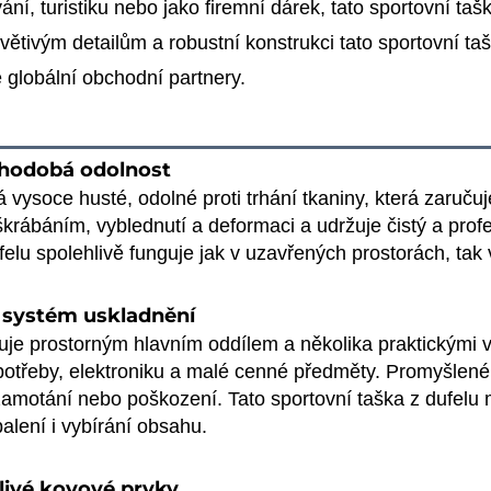
ní, turistiku nebo jako firemní dárek, tato sportovní taš
řívětivým detailům a robustní konstrukci tato sportovní 
e globální obchodní partnery.
ouhodobá odolnost
 vysoce husté, odolné proti trhání tkaniny, která zaručuj
krábáním, vyblednutí a deformaci a udržuje čistý a profes
felu spolehlivě funguje jak v uzavřených prostorách, tak
 systém uskladnění
nuje prostorným hlavním oddílem a několika praktickými v
 potřeby, elektroniku a malé cenné předměty. Promyšlené
amotání nebo poškození. Tato sportovní taška z dufelu m
balení i vybírání obsahu.
livé kovové prvky