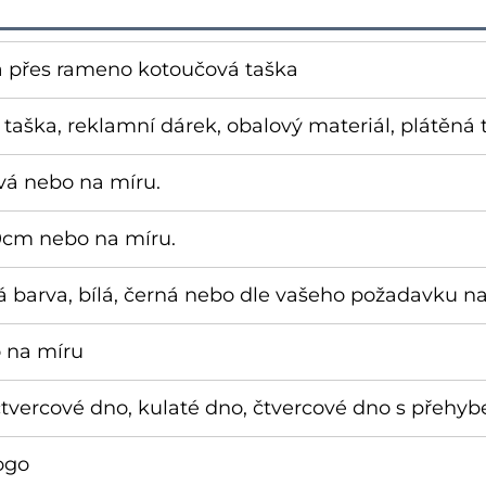
 přes rameno kotoučová taška
taška, reklamní dárek, obalový materiál, plátěná 
á nebo na míru.
0cm nebo na míru.
á barva, bílá, černá nebo dle vašeho požadavku n
 na míru
čtvercové dno, kulaté dno, čtvercové dno s přehy
logo