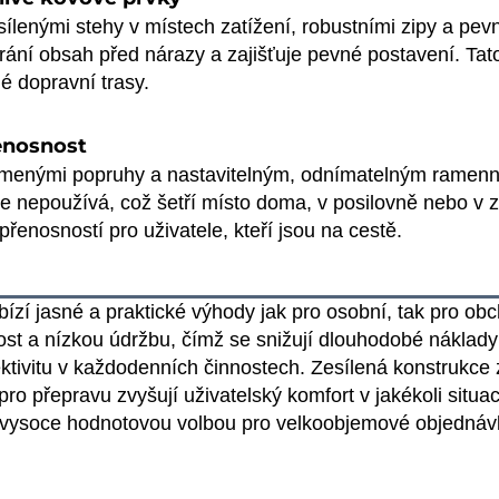
sílenými stehy v místech zatížení, robustními zipy a pev
rání obsah před nárazy a zajišťuje pevné postavení. Tato
é dopravní trasy.
řenosnost
tlumenými popruhy a nastavitelným, odnímatelným ramen
e nepoužívá, což šetří místo doma, v posilovně nebo v z
řenosností pro uživatele, kteří jsou na cestě.
bízí jasné a praktické výhody jak pro osobní, tak pro obc
nost a nízkou údržbu, čímž se snižují dlouhodobé nákla
ektivitu v každodenních činnostech. Zesílená konstrukce
 přepravu zvyšují uživatelský komfort v jakékoli situaci
vysoce hodnotovou volbou pro velkoobjemové objednávky 