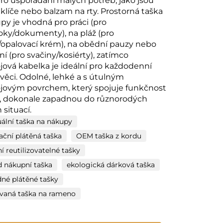
ro uspořádání malých potřeb, jako jsou
 klíče nebo balzam na rty. Prostorná taška
py je vhodná pro práci (pro
ky/dokumenty), na pláž (pro
/opalovací krém), na obědní pauzy nebo
í (pro svačiny/kosiérty), zatímco
jová kabelka je ideální pro každodenní
věci. Odolné, lehké a s útulným
jovým povrchem, který spojuje funkčnost
, dokonale zapadnou do různorodých
 situací.
uální taška na nákupy
ční plátěná taška
OEM taška z kordu
í reutilizovatelné tašky
 nákupní taška
ekologická dárková taška
né plátěné tašky
ovaná taška na rameno