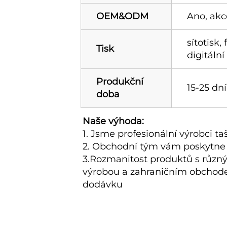
OEM&ODM
Ano, akc
sítotisk,
Tisk
digitální 
Produkční
15-25 dní
doba
Naše výhoda:   
1. Jsme profesionální výrobci ta
2. Obchodní tým vám poskytne 
3.Rozmanitost produktů s různými
výrobou a zahraničním obchodem 5
dodávku 