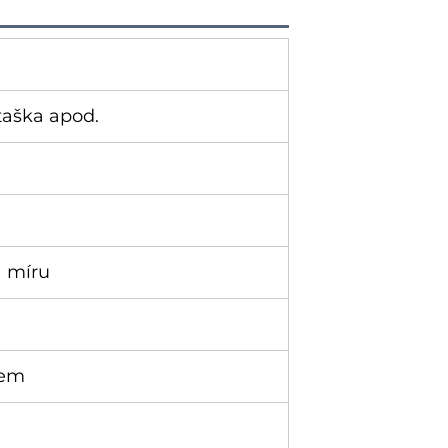
taška apod.
a míru
bem