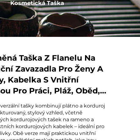
Kosmetická Taška
Kotva s provázkem
něná Taška Z Flanelu Na
uční Zavazadla Pro Ženy A
y, Kabelka S Vnitřní
ou Pro Práci, Pláž, Oběd,
ování
iverzální tašky kombinují plátno a korduroj
ukturovaný, stylový vzhled, včetně
ých kordurojových tašek na rameno a
ních kordurojových kabelek – ideální pro
dívky. Obě verze mají praktickou vnitřní