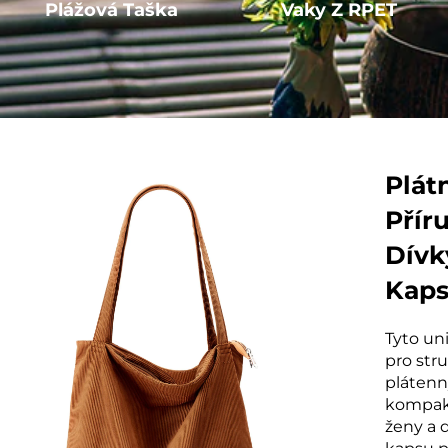
Plážová Taška
Vaky Z RPET
Plát
Přír
Dívk
Kaps
Cest
Tyto un
pro str
plátenn
kompakt
ženy a 