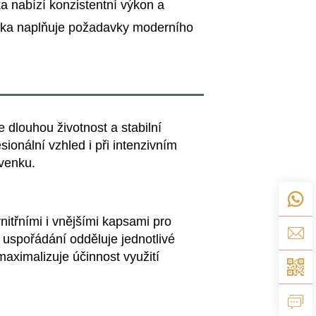
ka nabízí konzistentní výkon a
taška naplňuje požadavky moderního
e dlouhou životnost a stabilní
ionální vzhled i při intenzivním
 venku.
nitřními i vnějšími kapsami pro
 uspořádání odděluje jednotlivé
aximalizuje účinnost využití