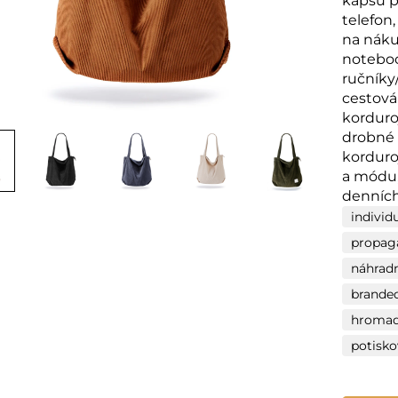
kapsu p
telefon,
na náku
noteboo
ručníky
cestován
korduro
drobné 
korduro
a módu
denních
individ
propaga
náhradn
branded
hromad
potisk