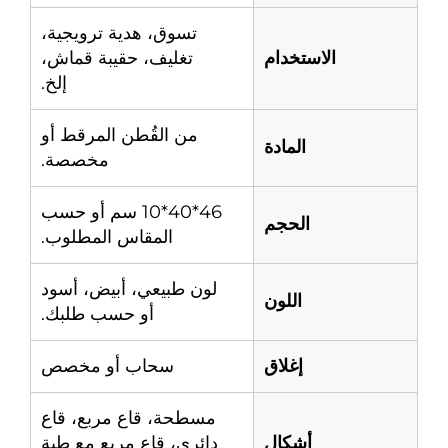
تسوق، هدية ترويجية،
الاستخدام
تغليف، حقيبة قماش،
إلخ.
من القُطن المرقط أو
المادة
مخصصة.
46*40*10 سم أو حسب
الحجم
المقاس المطلوب.
لون طبيعي، أبيض، أسود
اللون
أو حسب طلبك.
إغلاق
سحاب أو مخصص
مسطحة، قاع مربع، قاع
أشكال
دائري، قاع مربع مع طية