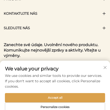
KONTAKTUJTE NÁS
SLEDUJTE NÁS
Zanechte své údaje. Uvolnění nového produktu.
Komunikujte nejnovější zprávy a aktivity. Vítejte u
výměny.
Váš e-mail
We value your privacy
We use cookies and similar tools to provide our services.
If you don't want to accept all cookies, click Personalize
Subscribe
cookies.
Accept all
Copyright © 2025 by Wenzhou Conlene Bags CO., Ltd. -
Personalize cookies