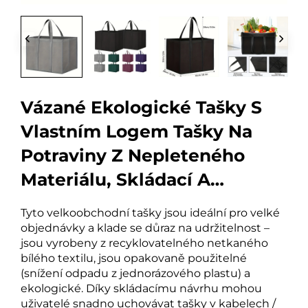
Vázané Ekologické Tašky S
Vlastním Logem Tašky Na
Potraviny Z Nepleteného
Materiálu, Skládací A
Recyklovatelné, Prázdné
Tyto velkoobchodní tašky jsou ideální pro velké
Textilní Tašky
objednávky a klade se důraz na udržitelnost –
jsou vyrobeny z recyklovatelného netkaného
bílého textilu, jsou opakovaně použitelné
(snížení odpadu z jednorázového plastu) a
ekologické. Díky skládacímu návrhu mohou
uživatelé snadno uchovávat tašky v kabelech /