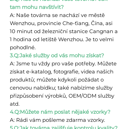
tam mohu navštívit? 
A: Naše továrna se nachází ve městě 
Wenzhou, provincie Che-ťiang, Čína, asi 
10 minut od železniční stanice Cangnan a 
1 hodina od letiště Wenzhou. Je to velmi 
pohodlné. 
3.Q:Jaké služby od vás mohu získat? 
A: Jsme tu vždy pro vaše potřeby. Můžete 
získat e-katalog, fotografie, videa našich 
produktů; můžete kdykoli požádat o 
cenovou nabídku; také nabízíme služby 
přizpůsobení výrobků, OEM/ODM služby 
atd. 
4.Q:Můžete nám poslat nějaké vzorky? 
A: Rádi vám pošleme zdarma vzorky. 
5.Q:Jak továrna zajišťuje kontrolu kvality? 