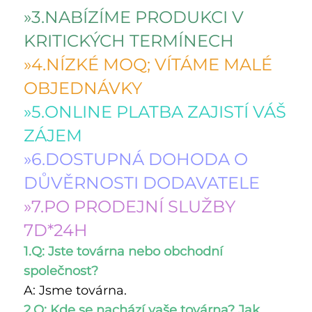
»3.NABÍZÍME PRODUKCI V 
KRITICKÝCH TERMÍNECH 
»4.NÍZKÉ MOQ; VÍTÁME MALÉ 
OBJEDNÁVKY 
»5.ONLINE PLATBA ZAJISTÍ VÁŠ 
ZÁJEM 
»6.DOSTUPNÁ DOHODA O 
DŮVĚRNOSTI DODAVATELE 
»7.PO PRODEJNÍ SLUŽBY 
7D*24H 
1.Q: Jste továrna nebo obchodní 
společnost? 
A: Jsme továrna. 
2.Q: Kde se nachází vaše továrna? Jak 