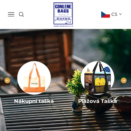
CS
Nákupní taška
Plážová Taška