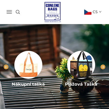
CS
Nákupní taška
Plážová Taška