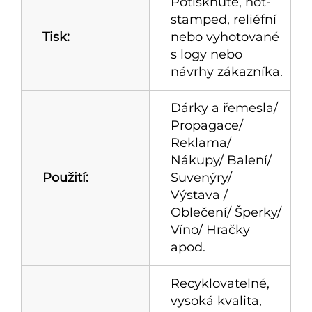
Potisknuté, hot-
stamped, reliéfní
Tisk:
nebo vyhotované
s logy nebo
návrhy zákazníka.
Dárky a řemesla/
Propagace/
Reklama/
Nákupy/ Balení/
Použití:
Suvenýry/
Výstava /
Oblečení/ Šperky/
Víno/ Hračky
apod.
Recyklovatelné,
vysoká kvalita,