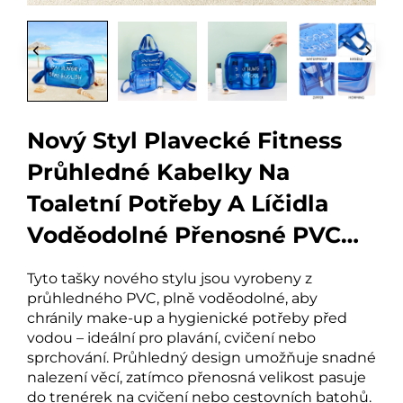
Nový Styl Plavecké Fitness
Průhledné Kabelky Na
Toaletní Potřeby A Líčidla
Voděodolné Přenosné PVC
Tašky Na Líčidla A Kosmetiku
Tyto tašky nového stylu jsou vyrobeny z
Pro Umývání A Sprchování
průhledného PVC, plně voděodolné, aby
chránily make-up a hygienické potřeby před
vodou – ideální pro plavání, cvičení nebo
sprchování. Průhledný design umožňuje snadné
nalezení věcí, zatímco přenosná velikost pasuje
do trenérek na cvičení nebo cestovních batohů.