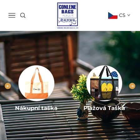
CS
Nákupní taška
Plážová Taška