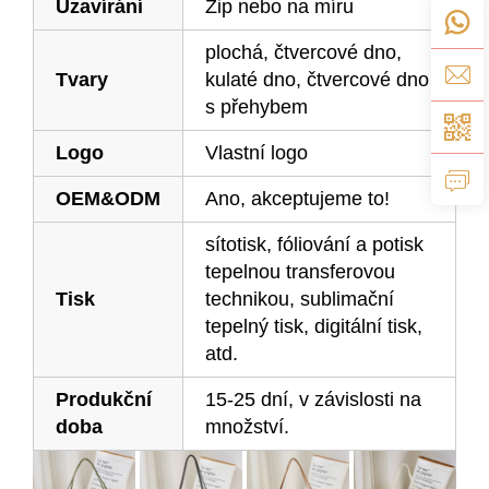
Uzavírání
Zip nebo na míru
plochá, čtvercové dno,
Tvary
kulaté dno, čtvercové dno
s přehybem
Logo
Vlastní logo
OEM&ODM
Ano, akceptujeme to!
sítotisk, fóliování a potisk
tepelnou transferovou
Tisk
technikou, sublimační
tepelný tisk, digitální tisk,
atd.
Produkční
15-25 dní, v závislosti na
doba
množství.