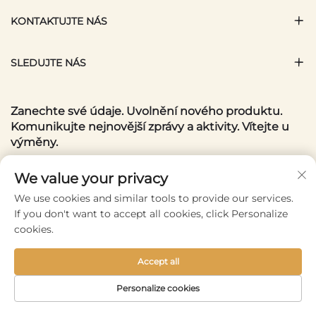
KONTAKTUJTE NÁS
SLEDUJTE NÁS
Zanechte své údaje. Uvolnění nového produktu.
Komunikujte nejnovější zprávy a aktivity. Vítejte u
výměny.
We value your privacy
Váš e-mail
We use cookies and similar tools to provide our services.
If you don't want to accept all cookies, click Personalize
Subscribe
cookies.
Accept all
Copyright © 2025 by Wenzhou Conlene Bags CO., Ltd. -
Personalize cookies
Zásady ochrany soukromí