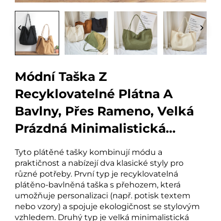
Módní Taška Z
Recyklovatelné Plátna A
Bavlny, Přes Rameno, Velká
Prázdná Minimalistická
Plátněná Taška Na Přenášení
Tyto plátěné tašky kombinují módu a
praktičnost a nabízejí dva klasické styly pro
různé potřeby. První typ je recyklovatelná
plátěno-bavlněná taška s přehozem, která
umožňuje personalizaci (např. potisk textem
nebo vzory) a spojuje ekologičnost se stylovým
vzhledem. Druhý typ je velká minimalistická