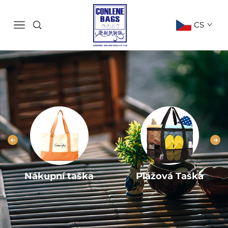
CS
Nákupní taška
Plážová Taška