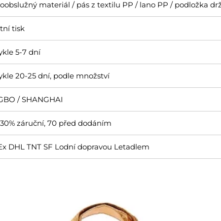
obslužný materiál / pás z textilu PP / lano PP / podložka dr
tní tisk
kle 5-7 dní
kle 20-25 dní, podle množství
GBO / SHANGHAI
, 30% záruční, 70 před dodáním
x DHL TNT SF Lodní dopravou Letadlem