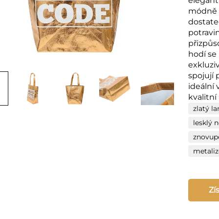
elegant
módně v
dostat
potravi
přizpůso
hodí se
exkluziv
spojují 
ideální 
kvalitní
zlatý l
lesklý 
znovupo
metaliz
Zí