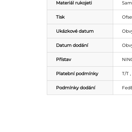
Materiál rukojeti
Samo
Tisk
Ofse
Ukázkové datum
Obvy
Datum dodání
Obvy
Přístav
NIN
Platební podmínky
T/T 
Podmínky dodání
FedE