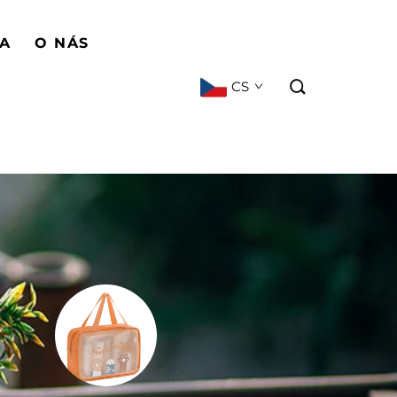
BA
O NÁS
CS