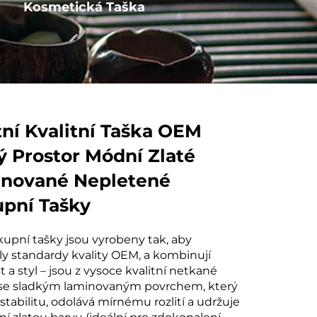
Kosmetická Taška
Kotva s provázkem
tní Kvalitní Taška OEM
ý Prostor Módní Zlaté
nované Nepletené
pní Tašky
kupní tašky jsou vyrobeny tak, aby
ly standardy kvality OEM, a kombinují
 a styl – jsou z vysoce kvalitní netkané
e se sladkým laminovaným povrchem, který
stabilitu, odolává mírnému rozlití a udržuje