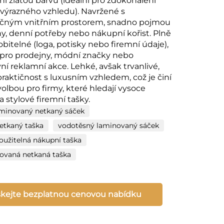
ní zlatou barvu (ideální pro zdokonalení
ýrazného vzhledu). Navržené s
ečným vnitřním prostorem, snadno pojmou
ny, denní potřeby nebo nákupní kořist. Plně
bitelné (loga, potisky nebo firemní údaje),
 pro prodejny, módní značky nebo
ní reklamní akce. Lehké, avšak trvanlivé,
praktičnost s luxusním vzhledem, což je činí
volbou pro firmy, které hledají vysoce
 a stylové firemní tašky.
aminovaný netkaný sáček
netkaný taška
vodotěsný laminovaný sáček
užitelná nákupní taška
ovaná netkaná taška
skejte bezplatnou cenovou nabídku