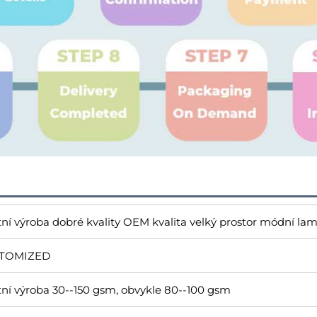
tní výroba dobré kvality OEM kvalita velký prostor módní l
TOMIZED
tní výroba 30--150 gsm, obvykle 80--100 gsm