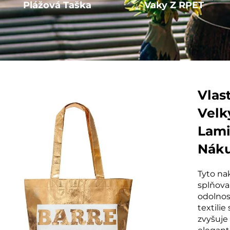
Plážová Taška
Vaky Z RPET
Vlas
Velk
Lami
Náku
Tyto na
splňova
odolnost
textili
zvyšuje 