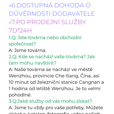
»6.DOSTUPNÁ DOHODA O 
DŮVĚRNOSTI DODAVATELE 
»7.PO PRODEJNÍ SLUŽBY 
7D*24H 
1.Q: Jste továrna nebo obchodní 
společnost? 
A: Jsme továrna. 
2.Q: Kde se nachází vaše továrna? Jak 
tam mohu navštívit? 
A: Naše továrna se nachází ve městě 
Wenzhou, provincie Che-ťiang, Čína, asi 
10 minut od železniční stanice Cangnan a 
1 hodina od letiště Wenzhou. Je to velmi 
pohodlné. 
3.Q:Jaké služby od vás mohu získat? 
A: Jsme tu vždy pro vaše potřeby. Můžete 
získat e-katalog, fotografie, videa našich 