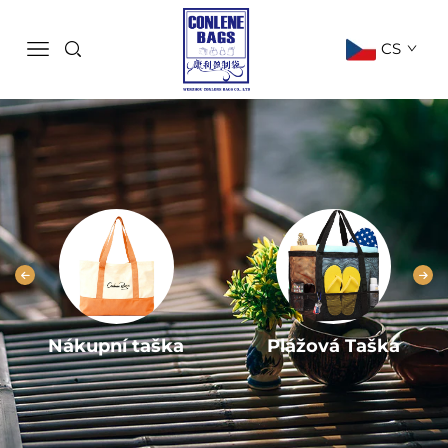
CS
Nákupní taška
Plážová Taška