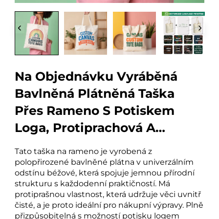
Na Objednávku Vyráběná
Bavlněná Plátněná Taška
Přes Rameno S Potiskem
Loga, Protiprachová A
Polonevěřejená Pro Nákup
Tato taška na rameno je vyrobená z
polopřirozené bavlněné plátna v univerzálním
odstínu béžové, která spojuje jemnou přírodní
strukturu s každodenní praktičností. Má
protiprašnou vlastnost, která udržuje věci uvnitř
čisté, a je proto ideální pro nákupní výpravy. Plně
přizpůsobitelná s možností potisku logem