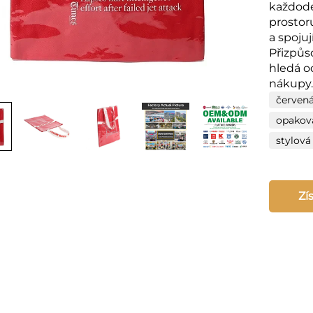
každod
prostor
a spojuj
Přizpůs
hledá o
nákupy
červen
opakov
stylová
Zí