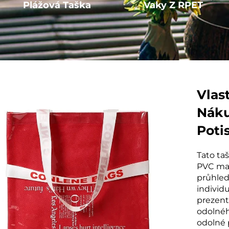
Plážová Taška
Vaky Z RPET
Vlas
Náku
Poti
Tato ta
PVC mat
průhled
individu
prezent
odolnéh
odolné 