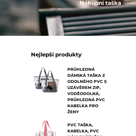
Ostatní
Nákupní taška
Nejlepší produkty
PRŮHLEDNÁ
DÁMSKÁ TAŠKA Z
ODOLNÉHO PVC S
UZÁVĚREM ZIP,
VODĚODOLNÁ,
PRŮHLEDNÁ PVC
KABELKA PRO
ŽENY
PVC TAŠKA,
KABELKA, PVC