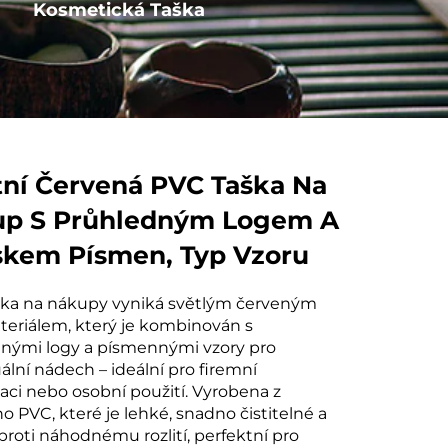
Kosmetická Taška
Kotva s provázkem
tní Červená PVC Taška Na
p S Průhledným Logem A
skem Písmen, Typ Vzoru
ška na nákupy vyniká světlým červeným
eriálem, který je kombinován s
nými logy a písmennými vzory pro
ální nádech – ideální pro firemní
aci nebo osobní použití. Vyrobena z
o PVC, které je lehké, snadno čistitelné a
proti náhodnému rozlití, perfektní pro