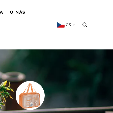
BA
O NÁS
CS