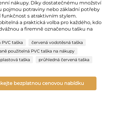
enní nákupy. Díky dostatečnému množství
u pojmou potraviny nebo základní potřeby
í funkčnost s atraktivním stylem.
obitelná a praktická volba pro každého, kdo
dvážnou a firemně označenou tašku na
.
á PVC taška
červená vodotěsná taška
aně použitelná PVC taška na nákupy
 plastová taška
průhledná červená taška
skejte bezplatnou cenovou nabídku