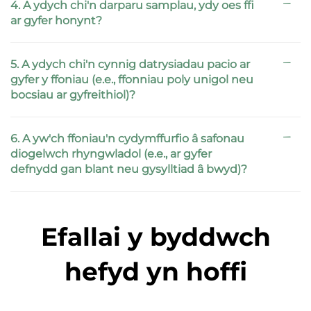
4. A ydych chi'n darparu samplau, ydy oes ffi
ar gyfer honynt?
5. A ydych chi'n cynnig datrysiadau pacio ar
gyfer y ffoniau (e.e., ffonniau poly unigol neu
bocsiau ar gyfreithiol)?
6. A yw'ch ffoniau'n cydymffurfio â safonau
diogelwch rhyngwladol (e.e., ar gyfer
defnydd gan blant neu gysylltiad â bwyd)?
Efallai y byddwch
hefyd yn hoffi