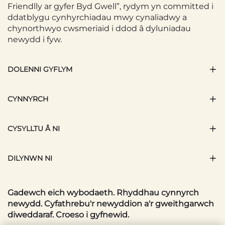
Friendlly ar gyfer Byd Gwell”, rydym yn committed i
ddatblygu cynhyrchiadau mwy cynaliadwy a
chynorthwyo cwsmeriaid i ddod â dyluniadau
newydd i fyw.
DOLENNI GYFLYM
CYNNYRCH
CYSYLLTU Â NI
DILYNWN NI
Gadewch eich wybodaeth. Rhyddhau cynnyrch
newydd. Cyfathrebu'r newyddion a'r gweithgarwch
diweddaraf. Croeso i gyfnewid.