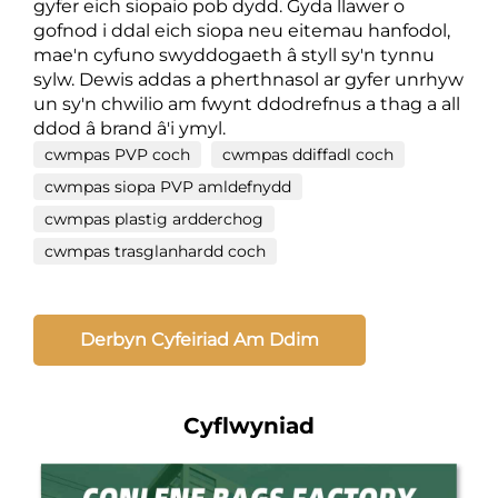
gyfer eich siopaio pob dydd. Gyda llawer o
gofnod i ddal eich siopa neu eitemau hanfodol,
mae'n cyfuno swyddogaeth â styll sy'n tynnu
sylw. Dewis addas a pherthnasol ar gyfer unrhyw
un sy'n chwilio am fwynt ddodrefnus a thag a all
ddod â brand â'i ymyl.
cwmpas PVP coch
cwmpas ddiffadl coch
cwmpas siopa PVP amldefnydd
cwmpas plastig ardderchog
cwmpas trasglanhardd coch
Derbyn Cyfeiriad Am Ddim
Cyflwyniad