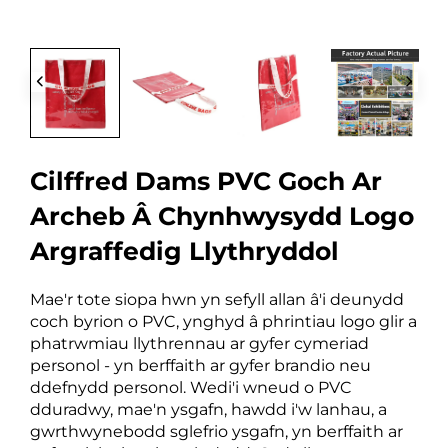
Cilffred Dams PVC Goch Ar
Archeb Â Chynhwysydd Logo
Argraffedig Llythryddol
Mae'r tote siopa hwn yn sefyll allan â'i deunydd
coch byrion o PVC, ynghyd â phrintiau logo glir a
phatrwmiau llythrennau ar gyfer cymeriad
personol - yn berffaith ar gyfer brandio neu
ddefnydd personol. Wedi'i wneud o PVC
dduradwy, mae'n ysgafn, hawdd i'w lanhau, a
gwrthwynebodd sglefrio ysgafn, yn berffaith ar