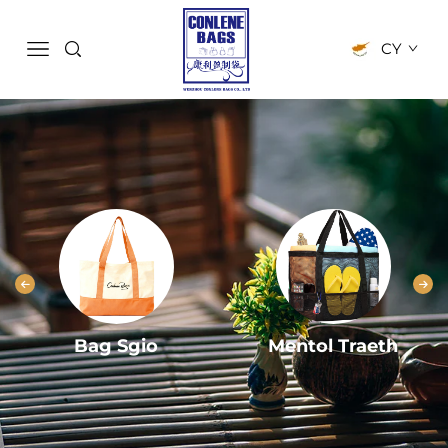
CY
Bag Sgio
Mentol Traeth