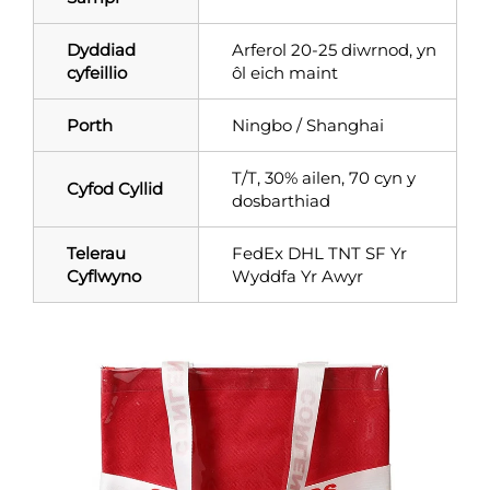
Dyddiad
Arferol 20-25 diwrnod, yn
cyfeillio
ôl eich maint
Porth
Ningbo / Shanghai
T/T, 30% ailen, 70 cyn y
Cyfod Cyllid
dosbarthiad
Telerau
FedEx DHL TNT SF Yr
Cyflwyno
Wyddfa Yr Awyr