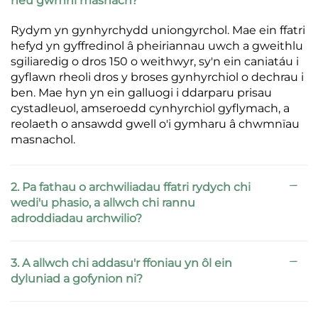
neu gwmni masnach?
Rydym yn gynhyrchydd uniongyrchol. Mae ein ffatri
hefyd yn gyffredinol â pheiriannau uwch a gweithlu
sgiliaredig o dros 150 o weithwyr, sy'n ein caniatáu i
gyflawn rheoli dros y broses gynhyrchiol o dechrau i
ben. Mae hyn yn ein galluogi i ddarparu prisau
cystadleuol, amseroedd cynhyrchiol gyflymach, a
reolaeth o ansawdd gwell o'i gymharu â chwmnïau
masnachol.
2. Pa fathau o archwiliadau ffatri rydych chi
wedi'u phasio, a allwch chi rannu
adroddiadau archwilio?
3. A allwch chi addasu'r ffoniau yn ôl ein
dyluniad a gofynion ni?