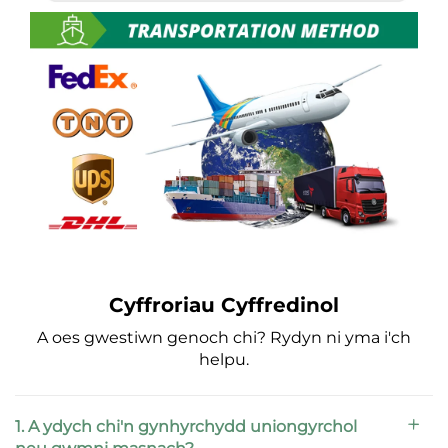
Cyffroriau Cyffredinol
A oes gwestiwn genoch chi? Rydyn ni yma i'ch
helpu.
1. A ydych chi'n gynhyrchydd uniongyrchol