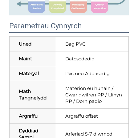
Parametrau Cynnyrch
Uned
Bag PVC
Maint
Datosodedig
Materyal
Pvc neu Addasedig
Materion eu hunain /
Math
Cwar gwifren PP / Llinyn
Tangnefydd
PP / Dorn padio
Argraffu
Argraffu offset
Dyddiad
Arferiad 5-7 diwrnod
Sampl