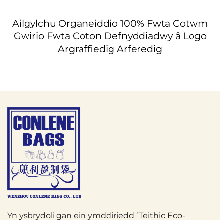
Ailgylchu Organeiddio 100% Fwta Cotwm
Gwirio Fwta Coton Defnyddiadwy â Logo
Argraffiedig Arferedig
Yn ysbrydoli gan ein ymddiriedd “Teithio Eco-