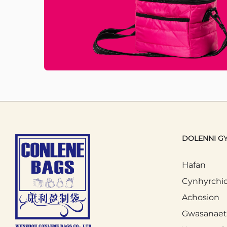
DOLENNI G
Hafan
Cynhyrchi
Achosion
Gwasanae