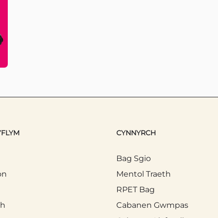
YFLYM
CYNNYRCH
Bag Sgio
on
Mentol Traeth
RPET Bag
th
Cabanen Gwmpas