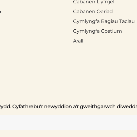
Cabanen Llyfrgell
n
Cabanen Oeriad
Cymlyngfa Bagiau Taclau
Cymlyngfa Costium
Arall
. Cyfathrebu'r newyddion a'r gweithgarwch diweddara