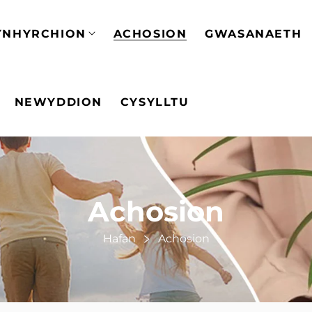
YNHYRCHION
ACHOSION
GWASANAETH
NEWYDDION
CYSYLLTU
Achosion
Hafan
Achosion