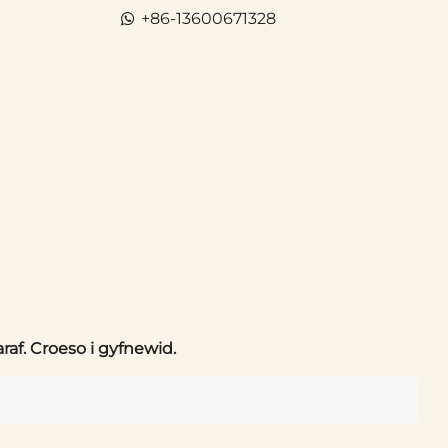
+86-13600671328
f. Croeso i gyfnewid.