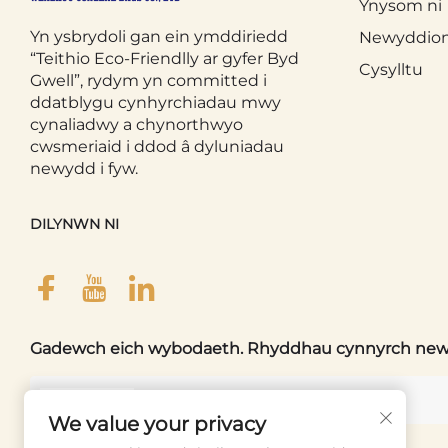
Ynysom ni
Yn ysbrydoli gan ein ymddiriedd
Newyddio
“Teithio Eco-Friendlly ar gyfer Byd
Cysylltu
Gwell”, rydym yn committed i
ddatblygu cynhyrchiadau mwy
cynaliadwy a chynorthwyo
cwsmeriaid i ddod â dyluniadau
newydd i fyw.
DILYNWN NI
Gadewch eich wybodaeth. Rhyddhau cynnyrch newydd
Eich E-bost
We value your privacy