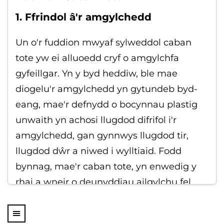
1. Ffrindol â'r amgylchedd
Un o'r fuddion mwyaf sylweddol caban
tote yw ei alluoedd cryf o amgylchfa
gyfeillgar. Yn y byd heddiw, ble mae
diogelu'r amgylchedd yn gytundeb byd-
eang, mae'r defnydd o bocynnau plastig
unwaith yn achosi llugdod difrifol i'r
amgylchedd, gan gynnwys llugdod tir,
llugdod dŵr a niwed i wylltiaid. Fodd
bynnag, mae'r caban tote, yn enwedig y
rhai a wneir o deunyddiau ailgylchu fel
gwtyn, jute, gweirdyn/gweirddyn heb ei
wyro neu polyester ailgylchu, yn cynnig ar