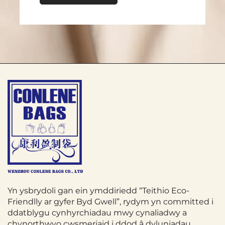
bychain i gwmnïau rhyngwladol mawr,
wedi adnabod gwerth Sac Tote wedi'u
hymaddasu a'u cydweithredu o fewn eu
strategaethau marchnata.
4. Amrywedd yn y Defnydd
Mae'r Sac Tote yn ddigon amryw, sy'n
ychwanegu at ei ddodrefn. Nid yw'n
gyfyngedig i ddod â eitemau siopa yn
unig.
Yn eu bywydau pob dydd, gall pobl
Yn ysbrydoli gan ein ymddiriedd “Teithio Eco-
ddefnyddio'r ToteBag ar gyfer amryw o
Friendlly ar gyfer Byd Gwell”, rydym yn committed i
bwrpasau. Ar gyfer myfyrwyr, gellid ei
ddatblygu cynhyrchiadau mwy cynaliadwy a
chynorthwyo cwsmeriaid i ddod â dyluniadau