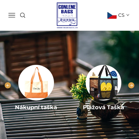
CS
Nákupní taška
Plážová Taška