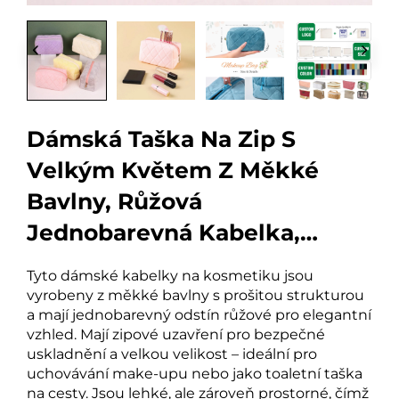
Dámská Taška Na Zip S
Velkým Květem Z Měkké
Bavlny, Růžová
Jednobarevná Kabelka,
Cestovní Taška Na Líčidla A
Tyto dámské kabelky na kosmetiku jsou
Toaletní Potřeby
vyrobeny z měkké bavlny s prošitou strukturou
a mají jednobarevný odstín růžové pro elegantní
vzhled. Mají zipové uzavření pro bezpečné
uskladnění a velkou velikost – ideální pro
uchovávání make-upu nebo jako toaletní taška
na cesty. Jsou lehké, ale zároveň prostorné, čímž