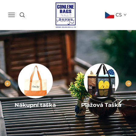
CS
Nákupní taška
Plážová Taška