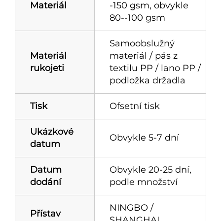
Materiál
-150 gsm, obvykle
80--100 gsm
Samoobslužný
Materiál
materiál / pás z
rukojeti
textilu PP / lano PP /
podložka držadla
Tisk
Ofsetní tisk
Ukázkové
Obvykle 5-7 dní
datum
Datum
Obvykle 20-25 dní,
dodání
podle množství
NINGBO /
Přístav
SHANGHAI