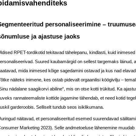
pidamisvahenditeks
Segmenteeritud personaliseerimine – truumuse
sõnumluse ja ajastuse jaoks
ldised RPET-tordikotid tekitavad tähelepanu, kindlasti, kuid inimesed 
ersonaliseerivad. Suured kaubamärgid on sellest targemaks läinud,
aatavad, mida inimesed kõige sagedamini ostavad ja kus nad elavad, 
õtke näiteks inimene, kes ostab pidevalt orgaanilisi köögivilju – temale
Sinu nädalane saagikorvi abiline“, mis on otse kotti trükitud. Ka ajas
uveks rannateemaliste kottide jagamine tähendab, et need kotid tegel
uskil garderoobis. Selliselt tundub seos isiklikumana.
uringud näitavad, et personaliseeritud esemed suurendavad säilitam
onsumer Marketing 2023). Selle andmetoeluse lähenemine muudab