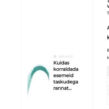
T
V
S
B
2025-09-27
k
Kuidas
korraldada
esemeid
taskudega
rannat...