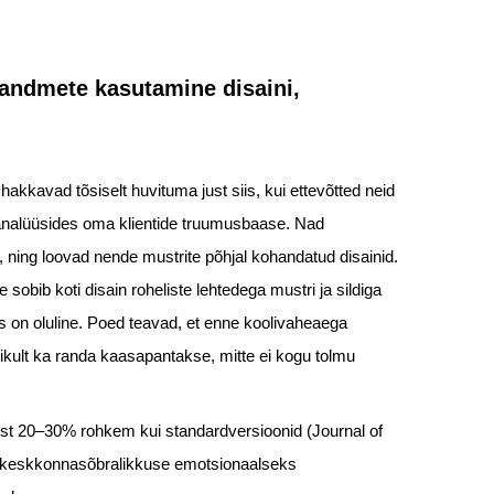
andmete kasutamine disaini,
hakkavad tõsiselt huvituma just siis, kui ettevõtted neid
 analüüsides oma klientide truumusbaase. Nad
ning loovad nende mustrite põhjal kohandatud disainid.
 sobib koti disain roheliste lehtedega mustri ja sildiga
tus on oluline. Poed teavad, et enne koolivaheaega
ikult ka randa kaasapantakse, mitte ei kogu tolmu
ist 20–30% rohkem kui standardversioonid (Journal of
 keskkonnasõbralikkuse emotsionaalseks