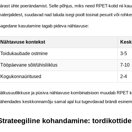
ärast ühte poerändamist. Selle põhjus, miks need RPET-kotid nii kaua
aterjalidest, suudavad nad taluda isegi poolt tosinat pesurit või rohkem
agedane kasutamine tagab pideva nähtavuse:
Nähtavuse kontekst
Kesk
Toidukaubade ostmine
3-5
Tööpäevane sõit/ühisliiklus
7-10
Kogukonnaüritused
2-4
ätkusuutlikkuse ja püsiva nähtavuse kombinatsioon muudab RPET ka
ähendades keskkonnamõju samal ajal kui tugevdavad brändi esinemis
Strateegiline kohandamine: tordikottid