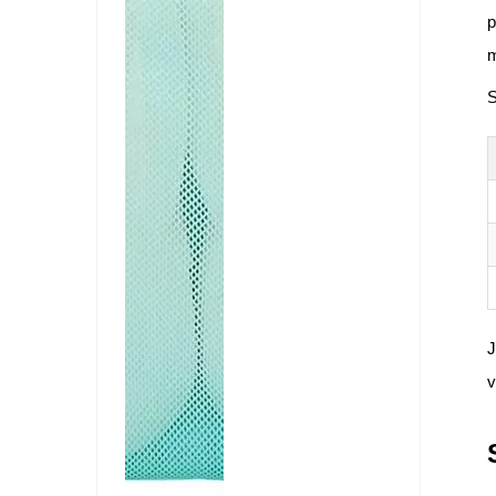
p
m
S
J
v