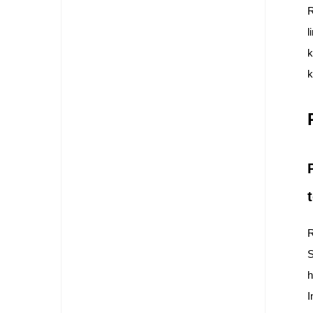
R
l
k
k
R
S
h
I