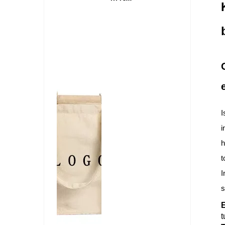
I
i
h
t
I
s
E
t