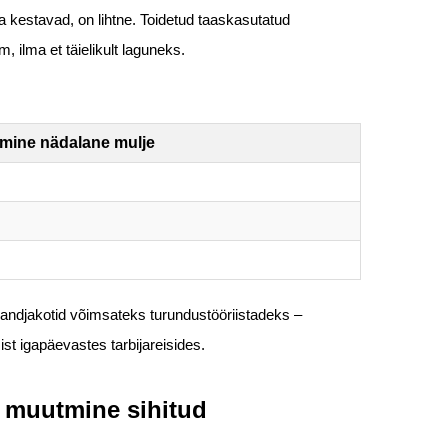
 kestavad, on lihtne. Toidetud taaskasutatud
, ilma et täielikult laguneks.
mine nädalane mulje
ndjakotid võimsateks turundustööriistadeks –
t igapäevastes tarbijareisides.
e muutmine sihitud