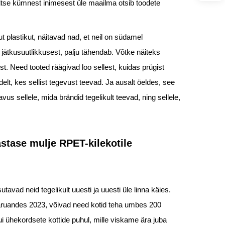
eitse kümnest inimesest üle maailma otsib toodete
plastikut, näitavad nad, et neil on südamel
jätkusuutlikkusest, palju tähendab. Võtke näiteks
t. Need tooted räägivad loo sellest, kuidas prügist
elt, kes sellist tegevust teevad. Ja ausalt öeldes, see
avus sellele, mida brändid tegelikult teevad, ning sellele,
stase mulje RPET-kilekotile
vad neid tegelikult uuesti ja uuesti üle linna käies.
u aruandes 2023, võivad need kotid teha umbes 200
ui ühekordsete kottide puhul, mille viskame ära juba