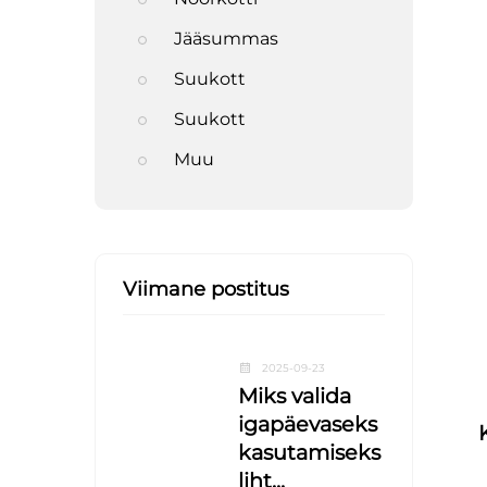
Jääsummas
Suukott
Suukott
Muu
Viimane postitus
2025-09-23
Miks valida
igapäevaseks
kasutamiseks
liht...