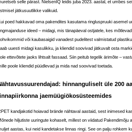
uretseb selle pärast. NielsenIQ leidis juba 2023. aastal, et umbes s
stmisel jätkusuutlikke valikuid.
ui poed hakkavad oma pakendites kasutama ringluspruuki asemel uut 
ingmajanduse ideed – midagi, mis tänapäeval ostjatele, kes mõtlevad 
ohvikommid või kaubasaigid vanadest pudelitest valmistatud plastikus
aab uuesti midagi kasulikku, ja kliendid soovivad jätkuvalt osta markid
ole ettevõtete jaoks lihtsalt fassaad. Siin peitub tegelik ärimõte – vast
ille poole kliendid püüdlevad ja mida nad soovivad toetada.
Nähtavussuurendajad: hinnanguliselt üle 200 aa
linnapiirkonna jaemüügiökosüsteemides
PET kandjakotid hoiavad brände nähtaval aastaid, sest inimesed kasuta
õnede hiljutiste uuringute kohaselt, millest on viidatud Pakendimõj
uljet aastas, kui neid kandetakse linnas ringi. See on palju rohkem k