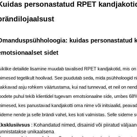
Kuidas personastatud RPET kandjakoti
brändilojaalsust
Omanduspsühholoogia: kuidas personastatud k
emotsionaalset sidet
siklike detailide lisamine muudab tavalised RPET kandjakotid, mis on lih
nimesed tegelikult hoolivad. See puudutab seda, mida psühholoogid n
akkavad asju rohkem väärtustama, kui nad tunnevad, et neil on nende
oodete puhul tekib klientidel tugevam emotsionaalne side, umbes 68
nimesed, kes panustavad kandjakotti oma nime või initsiaalid, peavad
ideme nende ja selle brändi vahel, kes koti valmistas. Selle sideme 
ksklusiivsus
: Kohandatud nimed, disainid või piiratud väljaa
unnistatakse unikaalsena