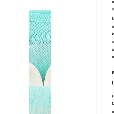
m
o
K
r
k
s
p
m
R
M
m