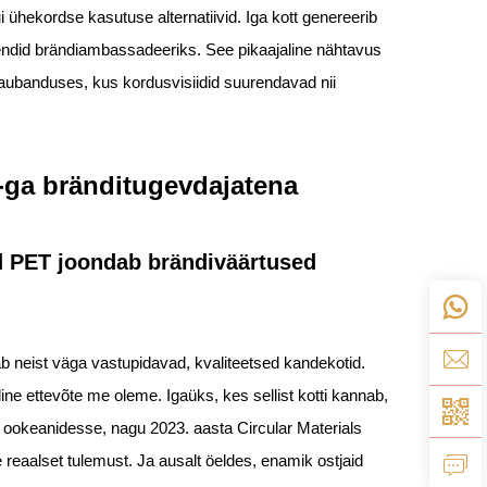
ühekordse kasutuse alternatiivid. Iga kott genereerib
iendid brändiambassadeeriks. See pikaajaline nähtavus
kaubanduses, kus kordusvisiidid suurendavad nii
I-ga bränditugevdajatena
d PET joondab brändiväärtused
 neist väga vastupidavad, kvaliteetsed kandekotid.
ine ettevõte me oleme. Igaüks, kes sellist kotti kannab,
 ookeanidesse, nagu 2023. aasta Circular Materials
eaalset tulemust. Ja ausalt öeldes, enamik ostjaid