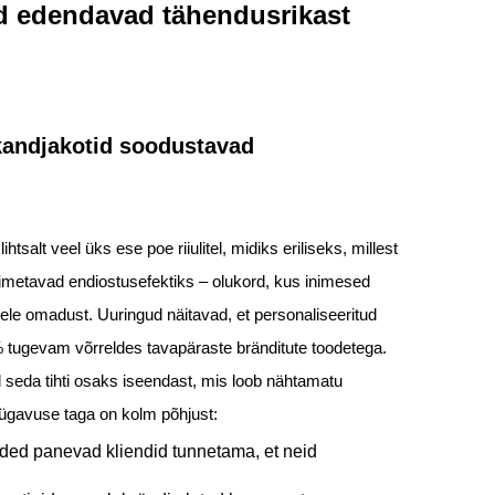
d edendavad tähendusrikast
andjakotid soodustavad
tsalt veel üks ese poe riiulitel, midiks eriliseks, millest
imetavad endiostusefektiks – olukord, kus inimesed
le omadust. Uuringud näitavad, et personaliseeritud
% tugevam võrreldes tavapäraste bränditute toodetega.
 seda tihti osaks iseendast, mis loob nähtamatu
sügavuse taga on kolm põhjust:
nded panevad kliendid tunnetama, et neid