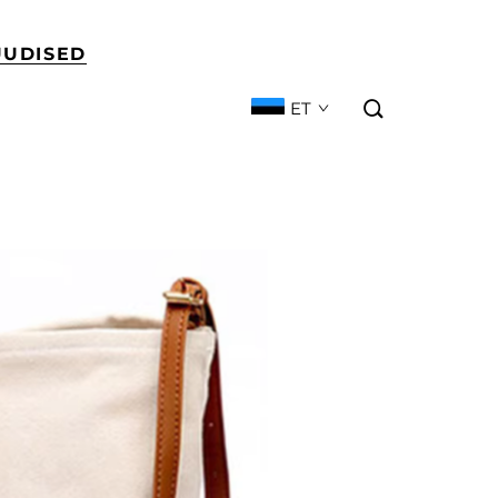
UUDISED
ET