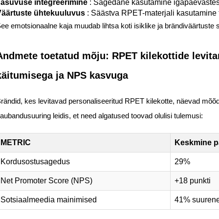
asuvuse integreerimine
: Sagedane kasutamine igapäevastes 
äärtuste ühtekuuluvus
: Säästva RPET-materjali kasutamine 
ee emotsionaalne kaja muudab lihtsa koti isiklike ja brändiväärtuste s
Andmete toetatud mõju: RPET kilekottide levit
käitumisega ja NPS kasvuga
rändid, kes levitavad personaliseeritud RPET kilekotte, näevad mõõd
aubandusuuring leidis, et need algatused toovad olulisi tulemusi:
METRIC
Keskmine p
Kordusostusagedus
29%
Net Promoter Score (NPS)
+18 punkti
Sotsiaalmeedia mainimised
41% suuren