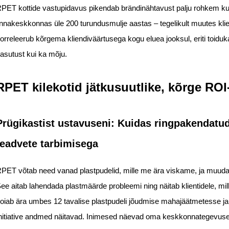
PET kottide vastupidavus pikendab brändinähtavust palju rohkem kui 
innakeskkonnas üle 200 turundusmulje aastas – tegelikult muutes kl
orreleerub kõrgema kliendiväärtusega kogu eluea jooksul, eriti toidu
asutust kui ka mõju.
RPET kilekotid jätkusuutlike, kõrge RO
Prügikastist ustavuseni: Kuidas ringpakendatu
teadvete tarbimisega
PET võtab need vanad plastpudelid, mille me ära viskame, ja muudab
ee aitab lahendada plastmäärde probleemi ning näitab klientidele, mill
oiab ära umbes 12 tavalise plastpudeli jõudmise mahajäätmetesse ja
nitiative andmed näitavad. Inimesed näevad oma keskkonnategevuse r