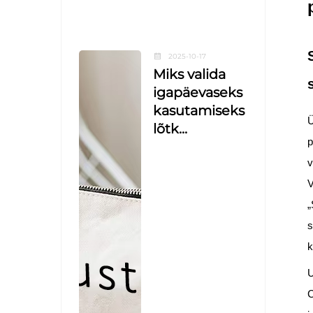
2025-10-17
Miks valida
igapäevaseks
kasutamiseks
Ü
lõtk...
p
v
V
„
s
k
U
C