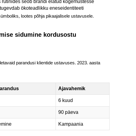
rutinides seob brändi elatud kogemustesse
tugevdab ökoteadlikku eneseidentiteeti
ümboliks, lootes põhja pikaajalisele ustavusele.
amise sidumine kordusostu
etavaid parandusi klientide ustavuses. 2023. aasta
arandus
Ajavahemik
6 kuud
90 päeva
emine
Kampaania