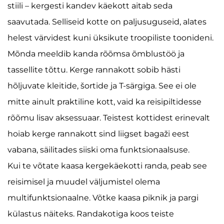
stiili – kergesti kandev käekott aitab seda
saavutada. Selliseid kotte on paljusuguseid, alates
helest värvidest kuni üksikute troopiliste toonideni.
Mõnda meeldib kanda rõõmsa õmblustöö ja
tassellite tõttu. Kerge rannakott sobib hästi
hõljuvate kleitide, šortide ja T-särgiga. See ei ole
mitte ainult praktiline kott, vaid ka reisipiltidesse
rõõmu lisav aksessuaar. Teistest kottidest erinevalt
hoiab kerge rannakott sind liigset bagaži eest
vabana, säilitades siiski oma funktsionaalsuse.
Kui te võtate kaasa kergekäekotti randa, peab see
reisimisel ja muudel väljumistel olema
multifunktsionaalne. Võtke kaasa piknik ja pargi
külastus näiteks. Randakotiga koos teiste