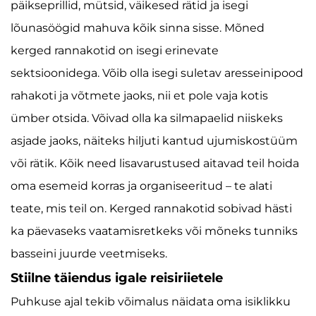
päikseprillid, mütsid, väikesed rätid ja isegi
lõunasöögid mahuva kõik sinna sisse. Mõned
kerged rannakotid on isegi erinevate
sektsioonidega. Võib olla isegi suletav aresseinipood
rahakoti ja võtmete jaoks, nii et pole vaja kotis
ümber otsida. Võivad olla ka silmapaelid niiskeks
asjade jaoks, näiteks hiljuti kantud ujumiskostüüm
või rätik. Kõik need lisavarustused aitavad teil hoida
oma esemeid korras ja organiseeritud – te alati
teate, mis teil on. Kerged rannakotid sobivad hästi
ka päevaseks vaatamisretkeks või mõneks tunniks
basseini juurde veetmiseks.
Stiilne täiendus igale reisiriietele
Puhkuse ajal tekib võimalus näidata oma isiklikku