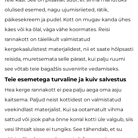
olulised esemed, nagu ujumisriieted, rätik,
päikesekreem ja pudel. Kott on mugav kanda ühes
käes või ka õlal, väga vähe koormates. Reisi
rannakott on täielikult valmistatud
kergekaalulistest materjalidest, nii et saate hõlpsasti
reisida, muretsemata selle pärast, kui palju ruumi
see võtab teie bagažšis suvenirite vedamiseks.
Teie esemetega turvaline ja kuiv salvestus
Hea kerge rannakott ei pea palju aega oma asju
kaitsema. Paljud neist kottidest on valmistatud
veekindlast materjalist. Kui sa ootamatult vihma
sattud või jook paha õnne korral kotti üle valgub, siis
vesi lihtsalt sisse ei tungiks. See tähendab, et su