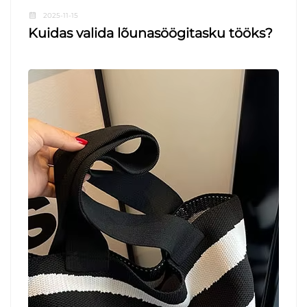
2025-11-15
Kuidas valida lõunasöögitasku tööks?