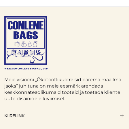
Meie visiooni „Ökotootlikud reisid parema maailma
jaoks“ juhituna on meie eesmärk arendada
keskkonnateadlikumaid tooteid ja toetada kliente
uute disainide elluviimisel.
KIIRELINK