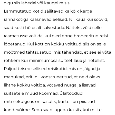
olgu siis lähedal või kaugel reisis.
Lammutatud kotid säilitavad ka kõik kerge
rannakotiga kaasnevad eelised. Nii kaua kui soovid,
saad kotti hõlpsalt salvestada. Näiteks võid selle
raamatusse voltida, kui oled enne broneeritud reisi
lõpetanud. Kui kott on kokku voltitud, siis on selle
mõõtmed tähtsusetud, mis tähendab, et see ei võta
rohkem kui miinimumosa suitset laua ja hotellist.
Paljud teised sellised reisikotid, mis on jäigad ja
mahukad, eriti nii konstrueeritud, et neid oleks
lihtne kokku voltida, võtavad nurga ja lisavad
suitsetele muud koormad. Ülaltoodud
mitmekülgsus on kasulik, kui teil on piiratud
kandevõime. Seda saab lugeda ka siis, kui mitte