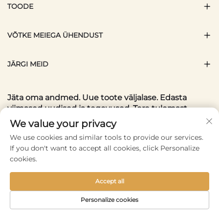
TOODE
VÕTKE MEIEGA ÜHENDUST
JÄRGI MEID
Jäta oma andmed. Uue toote väljalase. Edasta
viimased uudised ja tegevused. Tere tulemast
aruteluks.
We value your privacy
We use cookies and similar tools to provide our services.
Teie e-posti aadress
If you don't want to accept all cookies, click Personalize
cookies.
Subscribe
Accept all
Personalize cookies