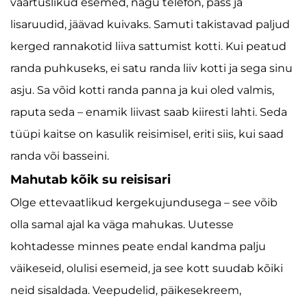
väärtuslikud esemed, nagu telefon, pass ja
lisaruudid, jäävad kuivaks. Samuti takistavad paljud
kerged rannakotid liiva sattumist kotti. Kui peatud
randa puhkuseks, ei satu randa liiv kotti ja sega sinu
asju. Sa võid kotti randa panna ja kui oled valmis,
raputa seda – enamik liivast saab kiiresti lahti. Seda
tüüpi kaitse on kasulik reisimisel, eriti siis, kui saad
randa või basseini.
Mahutab kõik su reisisari
Olge ettevaatlikud kergekujundusega – see võib
olla samal ajal ka väga mahukas. Uutesse
kohtadesse minnes peate endal kandma palju
väikeseid, olulisi esemeid, ja see kott suudab kõiki
neid sisaldada. Veepudelid, päikesekreem,