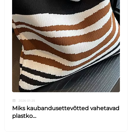
2026-01-25
Miks kaubandusettevõtted vahetavad
plastko...