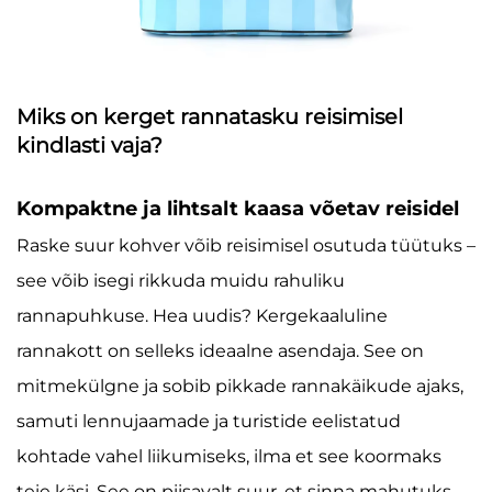
Miks on kerget rannatasku reisimisel
kindlasti vaja?
Kompaktne ja lihtsalt kaasa võetav reisidel
Raske suur kohver võib reisimisel osutuda tüütuks –
see võib isegi rikkuda muidu rahuliku
rannapuhkuse. Hea uudis? Kergekaaluline
rannakott on selleks ideaalne asendaja. See on
mitmekülgne ja sobib pikkade rannakäikude ajaks,
samuti lennujaamade ja turistide eelistatud
kohtade vahel liikumiseks, ilma et see koormaks
teie käsi. See on piisavalt suur, et sinna mahutuks