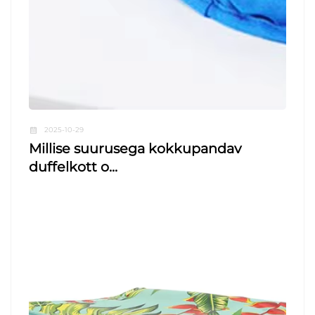
2025-10-29
Millise suurusega kokkupandav
duffelkott o...