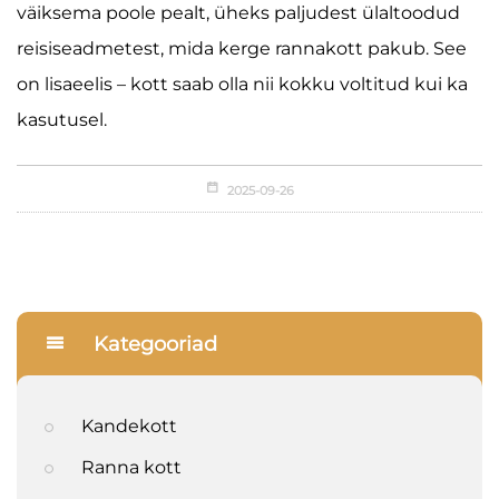
väiksema poole pealt, üheks paljudest ülaltoodud
reisiseadmetest, mida kerge rannakott pakub. See
on lisaeelis – kott saab olla nii kokku voltitud kui ka
kasutusel.
2025-09-26
Kategooriad
Kandekott
Ranna kott