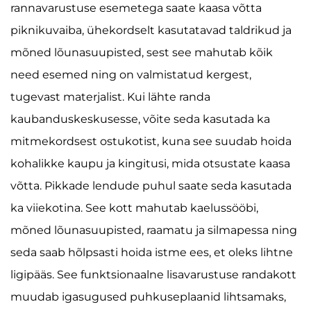
rannavarustuse esemetega saate kaasa võtta
piknikuvaiba, ühekordselt kasutatavad taldrikud ja
mõned lõunasuupisted, sest see mahutab kõik
need esemed ning on valmistatud kergest,
tugevast materjalist. Kui lähte randa
kaubanduskeskusesse, võite seda kasutada ka
mitmekordsest ostukotist, kuna see suudab hoida
kohalikke kaupu ja kingitusi, mida otsustate kaasa
võtta. Pikkade lendude puhul saate seda kasutada
ka viiekotina. See kott mahutab kaelussööbi,
mõned lõunasuupisted, raamatu ja silmapessa ning
seda saab hõlpsasti hoida istme ees, et oleks lihtne
ligipääs. See funktsionaalne lisavarustuse randakott
muudab igasugused puhkuseplaanid lihtsamaks,