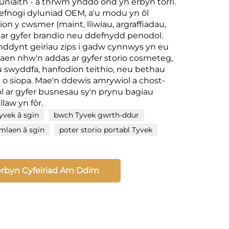
 uniaith - a thrwm ynddo ond yn erbyn torri.
efnogi dyluniad OEM, a'u modu yn ôl
on y cwsmer (maint, lliwiau, argraffiadau,
 ar gyfer brandio neu ddefnydd penodol.
ddynt geiriau zips i gadw cynnwys yn eu
maen nhw'n addas ar gyfer storio cosmeteg,
 swyddfa, hanfodion teithio, neu bethau
 o siopa. Mae'n ddewis amrywiol a chost-
iol ar gyfer busnesau sy'n prynu bagiau
law yn fôr.
yvek â sgin
bwch Tyvek gwrth-ddur
mlaen â sgin
poter storio portabl Tyvek
rbyn Cyfeiriad Am Ddim