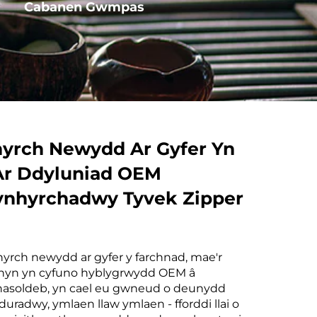
Cabanen Gwmpas
Cabanen Llyfrgell
yrch Newydd Ar Gyfer Yn
Ar Ddyluniad OEM
ynhyrchadwy Tyvek Zipper
nyrch newydd ar gyfer y farchnad, mae'r
hyn yn cyfuno hyblygrwydd OEM â
asoldeb, yn cael eu gwneud o deunydd
duradwy, ymlaen llaw ymlaen - fforddi llai o