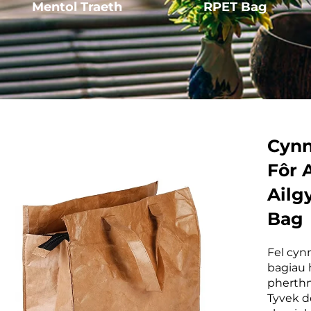
Mentol Traeth
RPET Bag
Cynn
Fôr 
Ailg
Bag
Fel cyn
bagiau 
pherthn
Tyvek d