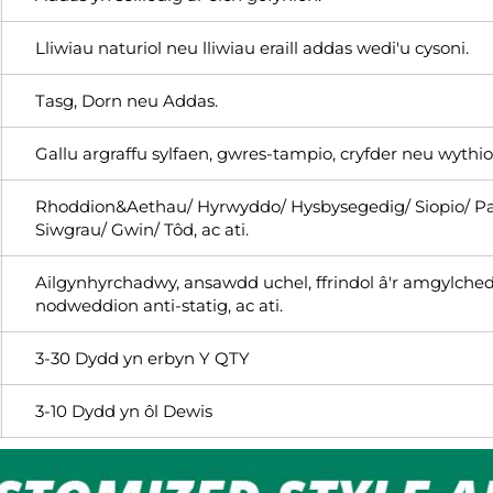
Lliwiau naturiol neu lliwiau eraill addas wedi'u cysoni.
Tasg, Dorn neu Addas.
Gallu argraffu sylfaen, gwres-tampio, cryfder neu wythi
Rhoddion&Aethau/ Hyrwyddo/ Hysbysegedig/ Siopio/ Paci
Siwgrau/ Gwin/ Tôd, ac ati.
Ailgynhyrchadwy, ansawdd uchel, ffrindol â'r amgylchedd
nodweddion anti-statig, ac ati.
3-30 Dydd yn erbyn Y QTY
3-10 Dydd yn ôl Dewis