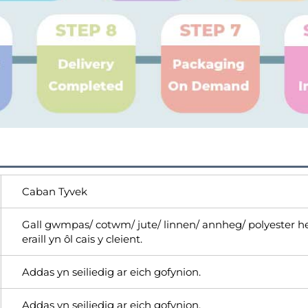
Caban Tyvek
Gall gwmpas/ cotwm/ jute/ linnen/ annheg/ polyester h
eraill yn ôl cais y cleient.
Addas yn seiliedig ar eich gofynion.
Addas yn seiliedig ar eich gofynion.