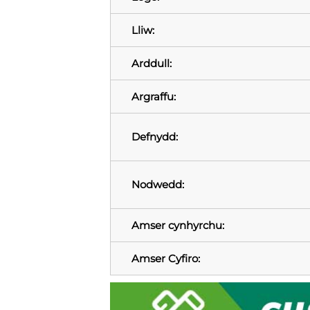
Lliw:
Arddull:
Argraffu:
Defnydd:
Nodwedd:
Amser cynhyrchu:
Amser Cyfiro: