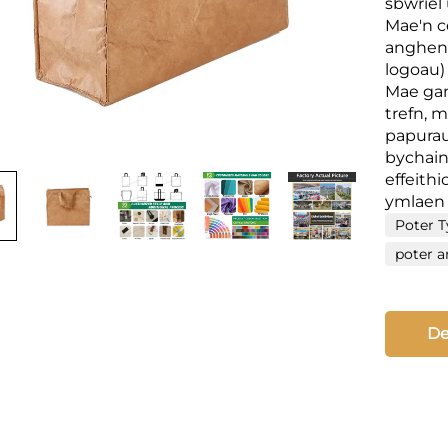
sbwriel
Mae'n c
angheni
logoau)
Mae gan
trefn, 
papurau
bychain
effeith
ymlaen l
Poter T
poter a
De