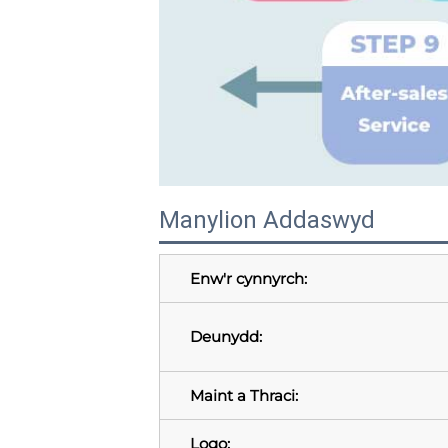
Manylion Addaswyd
Enw'r cynnyrch:
Deunydd:
Maint a Thraci:
Logo: