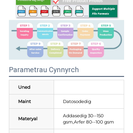
Parametrau Cynnyrch
Uned
Maint
Datosodedig
Addasedig 30--150
Materyal
gsm,Arfer 80--100 gsm