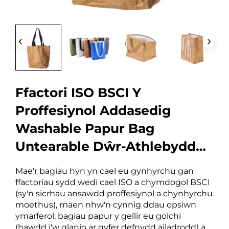
Ffactori ISO BSCI Y
Proffesiynol Addasedig
Washable Papur Bag
Untearable Dŵr-Athlebyddol
Tyvek Tote Bag
Mae'r bagiau hyn yn cael eu gynhyrchu gan
ffactorïau sydd wedi cael ISO a chymdogol BSCI
(sy'n sicrhau ansawdd proffesiynol a chynhyrchu
moethus), maen nhw'n cynnig ddau opsiwn
ymarferol: bagiau papur y gellir eu golchi
(hawdd i'w glanio ar gyfer defnydd ailadrodd) a