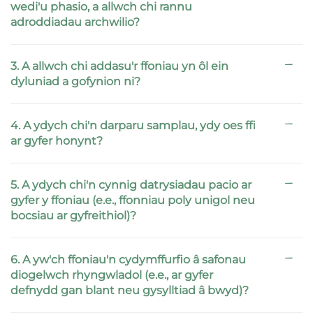
wedi'u phasio, a allwch chi rannu
adroddiadau archwilio?
3. A allwch chi addasu'r ffoniau yn ôl ein
dyluniad a gofynion ni?
4. A ydych chi'n darparu samplau, ydy oes ffi
ar gyfer honynt?
5. A ydych chi'n cynnig datrysiadau pacio ar
gyfer y ffoniau (e.e., ffonniau poly unigol neu
bocsiau ar gyfreithiol)?
6. A yw'ch ffoniau'n cydymffurfio â safonau
diogelwch rhyngwladol (e.e., ar gyfer
defnydd gan blant neu gysylltiad â bwyd)?