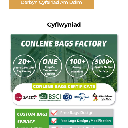
Derbyn Cyfeiriad Am Ddim
Cyflwyniad