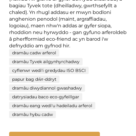
bagiau Tyvek tote (dheilladwy, gwrthsefyllt a
chaled). Yn rhugl addasu er mwyn bodloni
anghenion penodol (maint, argraffiadau,
logoiau), maen nhw'n addas ar gyfer siopa,
rhoddion neu hyrwyddo - gan gyfuno arferoldeb
â pherfformiad eco-friend ac yn barod i'w
defnyddio am gyfnod hir.
dramâu cadw arferol
dramâu Tyvek ailgynhyrchadwy
cyflenwr wedi'i gredydau ISO BSCI
papur bag dŵr-ddryt
dramâu diwydiannol gwashadwy
datrysiadau baco eco-gyfeillgar
dramâu eang wedi'u hadeiladu arferol
dramâu hybu cadw