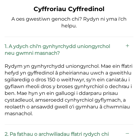
Cyffroriau Cyffredinol
A oes gwestiwn genoch chi? Rydyn ni yma i'ch
helpu.
1. A ydych chi'n gynhyrchydd uniongyrchol
neu gwmni masnach?
Rydym yn gynhyrchydd uniongyrchol. Mae ein ffatri
hefyd yn gyffredinol â pheiriannau uwch a gweithlu
sgiliaredig o dros 150 o weithwyr, sy'n ein caniatáu i
gyflawn rheoli dros y broses gynhyrchiol o dechrau i
ben. Mae hyn yn ein galluogi i ddarparu prisau
cystadleuol, amseroedd cynhyrchiol gyflymach, a
reolaeth o ansawdd gwell o'i gymharu â chwmnïau
masnachol.
2. Pa fathau o archwiliadau ffatri rydych chi