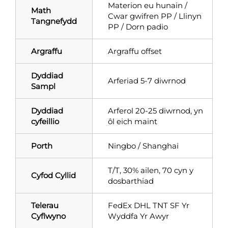
Materion eu hunain /
Math
Cwar gwifren PP / Llinyn
Tangnefydd
PP / Dorn padio
Argraffu
Argraffu offset
Dyddiad
Arferiad 5-7 diwrnod
Sampl
Dyddiad
Arferol 20-25 diwrnod, yn
cyfeillio
ôl eich maint
Porth
Ningbo / Shanghai
T/T, 30% ailen, 70 cyn y
Cyfod Cyllid
dosbarthiad
Telerau
FedEx DHL TNT SF Yr
Cyflwyno
Wyddfa Yr Awyr