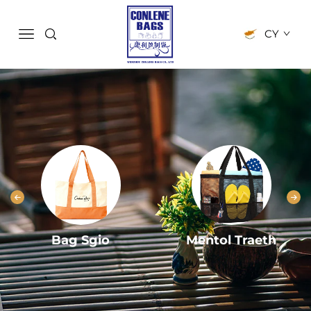
CY
Bag Sgio
Mentol Traeth