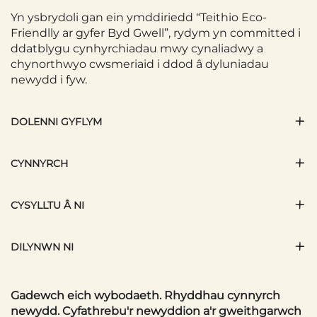
Yn ysbrydoli gan ein ymddiriedd “Teithio Eco-
Friendlly ar gyfer Byd Gwell”, rydym yn committed i
ddatblygu cynhyrchiadau mwy cynaliadwy a
chynorthwyo cwsmeriaid i ddod â dyluniadau
newydd i fyw.
DOLENNI GYFLYM
CYNNYRCH
CYSYLLTU Â NI
DILYNWN NI
Gadewch eich wybodaeth. Rhyddhau cynnyrch
newydd. Cyfathrebu'r newyddion a'r gweithgarwch