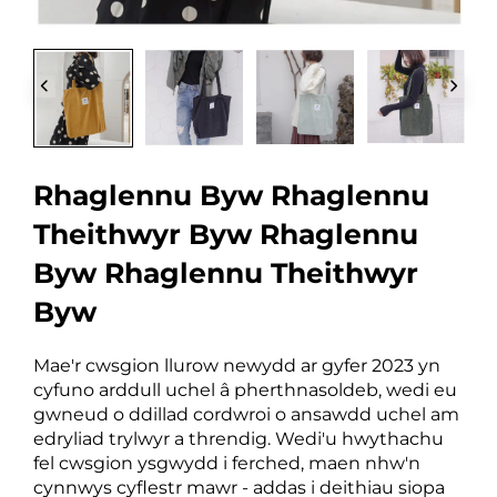
Rhaglennu Byw Rhaglennu
Theithwyr Byw Rhaglennu
Byw Rhaglennu Theithwyr
Byw
Mae'r cwsgion llurow newydd ar gyfer 2023 yn
cyfuno arddull uchel â pherthnasoldeb, wedi eu
gwneud o ddillad cordwroi o ansawdd uchel am
edryliad trylwyr a threndig. Wedi'u hwythachu
fel cwsgion ysgwydd i ferched, maen nhw'n
cynnwys cyflestr mawr - addas i deithiau siopa