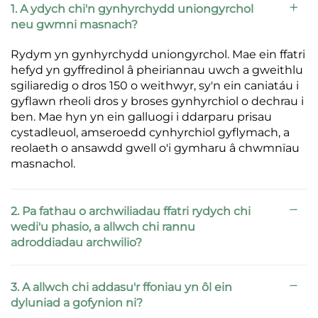
1. A ydych chi'n gynhyrchydd uniongyrchol
neu gwmni masnach?
Rydym yn gynhyrchydd uniongyrchol. Mae ein ffatri
hefyd yn gyffredinol â pheiriannau uwch a gweithlu
sgiliaredig o dros 150 o weithwyr, sy'n ein caniatáu i
gyflawn rheoli dros y broses gynhyrchiol o dechrau i
ben. Mae hyn yn ein galluogi i ddarparu prisau
cystadleuol, amseroedd cynhyrchiol gyflymach, a
reolaeth o ansawdd gwell o'i gymharu â chwmnïau
masnachol.
2. Pa fathau o archwiliadau ffatri rydych chi
wedi'u phasio, a allwch chi rannu
adroddiadau archwilio?
3. A allwch chi addasu'r ffoniau yn ôl ein
dyluniad a gofynion ni?