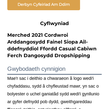
Derbyn Cyfeiriad Am Ddim
Cyflwyniad
Merched 2021 Cordwroi
Arddangosydd Fainel Siopa Ail-
ddefnyddiol Ffordd Casual Cabiwn
Ferch Dangosydd Dropshipping
Gwybodaeth cynnigion
Mae'r sac i deithio a chwaraeon â logo wedi'i
chyfaddasu, sydd â chyfleustad mawr, yn sac o
bolyester o uchel ganiatâd sydd wedi'i gynllunio
ar gyfer defnydd pob dydd, gweithgareddau