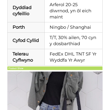
Arferol 20-25
Dyddiad
diwrnod, yn ôl eich
cyfeillio
maint
Porth
Ningbo / Shanghai
T/T, 30% ailen, 70 cyn
Cyfod Cyllid
y dosbarthiad
Telerau
FedEx DHL TNT SF Yr
Cyflwyno
Wyddfa Yr Awyr