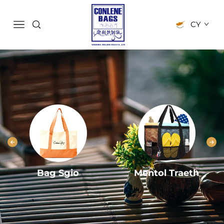
CY
Bag Sgio
Mentol Traeth