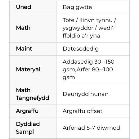
Uned
Bag gwtta
Tote / llinyn tynnu /
Math
ysgwyddor / wedi'i
ffoldio a'r yna
Maint
Datosodedig
Addasedig 30--150
Materyal
gsm,Arfer 80--100
gsm
Math
Deunydd hunan
Tangnefydd
Argraffu
Argraffu offset
Dyddiad
Arferiad 5-7 diwrnod
Sampl