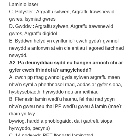
Laminio laser
C. Polyster : Argraffu sylwen, Argraffu trawsnewid
gwres, Isymiad gwres
D. Gwddw : Argraffu sylwen, Argraffu trawsnewid
gwres, Argraffu digidol
E. Byddwn hefyd yn cynllunio'r cwch gyda'r gwnnol
newydd a anfonwn at ein cleientiau i agored farchnad
newydd.
A2
:
Pa deunyddiau sydd eu hangen arnoch chi ar
gyfer cwch ffrindol â'r amgylchedd?
A. cwch pp rhag gwnnol gyda sylwen argraffu
maen
nhw'n syml a pherthnasol rhad, addas ar gyfer siopa,
hysbysebiaeth, hyrwyddo neu anrheithiau
B. Ffenestri lamin wedi'u haenu, fel rhai nad ydyn
nhw'n gweu neu rhai PP wedi'u gweu â lamin
(mae'r
rhain yn fwy
bywiog, hardd a phoblogaidd, da i gartrefi, siopa,
hyrwyddo, pecynu)
C. 14 nodwydd PET ffenestri laminated