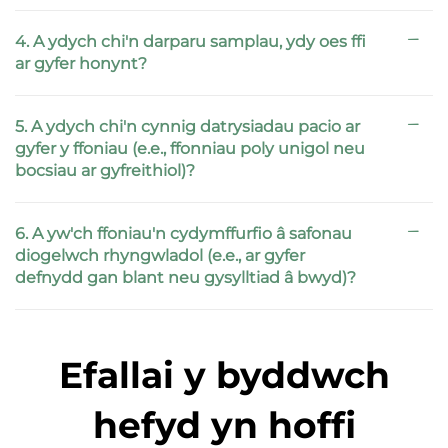
4. A ydych chi'n darparu samplau, ydy oes ffi
ar gyfer honynt?
5. A ydych chi'n cynnig datrysiadau pacio ar
gyfer y ffoniau (e.e., ffonniau poly unigol neu
bocsiau ar gyfreithiol)?
6. A yw'ch ffoniau'n cydymffurfio â safonau
diogelwch rhyngwladol (e.e., ar gyfer
defnydd gan blant neu gysylltiad â bwyd)?
Efallai y byddwch
hefyd yn hoffi