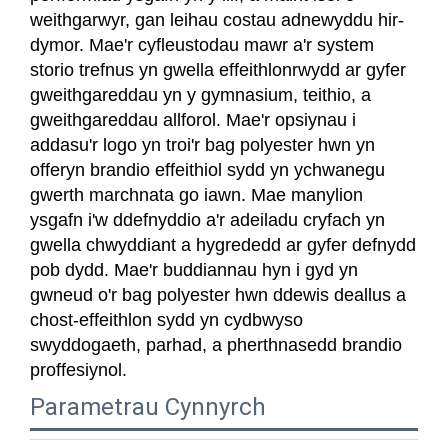
weithgarwyr, gan leihau costau adnewyddu hir-
dymor. Mae'r cyfleustodau mawr a'r system
storio trefnus yn gwella effeithlonrwydd ar gyfer
gweithgareddau yn y gymnasium, teithio, a
gweithgareddau allforol. Mae'r opsiynau i
addasu'r logo yn troi'r bag polyester hwn yn
offeryn brandio effeithiol sydd yn ychwanegu
gwerth marchnata go iawn. Mae manylion
ysgafn i'w ddefnyddio a'r adeiladu cryfach yn
gwella chwyddiant a hygrededd ar gyfer defnydd
pob dydd. Mae'r buddiannau hyn i gyd yn
gwneud o'r bag polyester hwn ddewis deallus a
chost-effeithlon sydd yn cydbwyso
swyddogaeth, parhad, a pherthnasedd brandio
proffesiynol.
Parametrau Cynnyrch