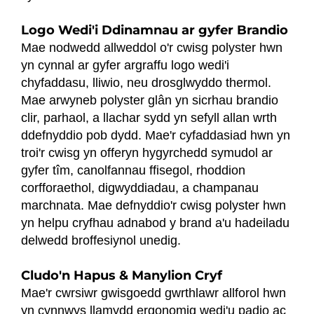
Logo Wedi'i Ddinamnau ar gyfer Brandio
Mae nodwedd allweddol o'r cwisg polyster hwn
yn cynnal ar gyfer argraffu logo wedi'i
chyfaddasu, lliwio, neu drosglwyddo thermol.
Mae arwyneb polyster glân yn sicrhau brandio
clir, parhaol, a llachar sydd yn sefyll allan wrth
ddefnyddio pob dydd. Mae'r cyfaddasiad hwn yn
troi'r cwisg yn offeryn hygyrchedd symudol ar
gyfer tîm, canolfannau ffisegol, rhoddion
corfforaethol, digwyddiadau, a champanau
marchnata. Mae defnyddio'r cwisg polyster hwn
yn helpu cryfhau adnabod y brand a'u hadeiladu
delwedd broffesiynol unedig.
Cludo'n Hapus & Manylion Cryf
Mae'r cwrsiwr gwisgoedd gwrthlawr allforol hwn
yn cynnwys llamydd ergonomig wedi'u padio ac