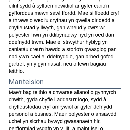
eilrif sydd â sylfaen newidiol ar gyfer cario'n
gyfforddus mewn sawl ffordd. Mae silffoedd cryf
a thrawsio wedi'u cryfhau yn gwella diridedd a
chyfleustad y llwyth, gan wneud y cwrsiwr
polyester hwn yn ddibynadwy hyd yn oed dan
ddefnydd trwm. Mae ei strwythur hyblyg yn
caniatáu creu'n hawdd a storio'n gwasglog pan
nad yw'n cael ei ddefnyddio, gan arbed gofod
gartref, yn y gymnasaf, neu o fewn bagiau
teithio.
Manteision
Mae'r bag teithio a chwarae allanol o gynnyrch
chwith, gyda chyfle i addasu'r logo, sydd â
chyfleustodau cryf amrywiol ar gyfer defnydd
personol a busnes. Mae'r polyester o ansawdd
uchel yn sicrhau bywyd gwasanaeth hir,
perfformiad ysgafn yn y llif, a maint isel o