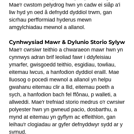
Mae'r cwstom pelydrog hwn yn cadw ei siâp a'i
liw hyd yn oed â defnydd dyddiol trwm, gan
sicrhau perfformiad hyderus mewn
amgylchiadau mewnol a allanol.
Cynhwysiad Mawr & Dylunio Storio Sylyw
Mae'r cwrsiwr teithio a chwaraeon mawr hwn yn
cynnwys adran brif leoliad fawr i ddyfeisiau
ymarfer, gwisgoedd teithio, esgidiau, towliau,
eitemau lwcus, a hanfodion dyddiol eraill. Mae
lluosog o pocedi mewnol a allanol yn helpu
gwahanu eitemau clir a llid, eitemau poeth a
sych, a hanfodion bach fel ffônau, p walleti, a
allweddi. Mae'r trefniad storio medrus o'r cwrsiwr
polyester hwn yn gwneud pacio, dosbarthu, a
mynd at eitemau yn gyflym ac effeithlon, gan
leihau'r clogiadau ar gyfer defnyddwyr sydd ar y
symud.