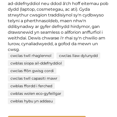
ad-ddefnyddiol neu ddod â'ch hoff eitemau pob
dydd (laptop, cosmetegau, ac ati). Gyda
strwythur cwsgion traddisiynol sy'n cydbwyso
telyni a pherthnasoldeb, maen nhw'n
ddibynadwy ar gyfer defnydd hirdymor, gan
drawsnewid yn seamless o allforion anffurfiol i
weithdai. Dewis chwarae i'r rhai sy'n chwilio am
lurow, cynaliadwyedd, a gofod da mewn un
cwsg.
cwclas twll rhaglennol
cwclas llaw dylunydd
cwblas siopa ail-ddefnyddiol
cwclas ffôn gwisg cordi
cwclas twll capasiti mawr
cwblas ffordd i ferched
cwblas wolen eco-gyfeillgar
cwblas hybu yn addasu