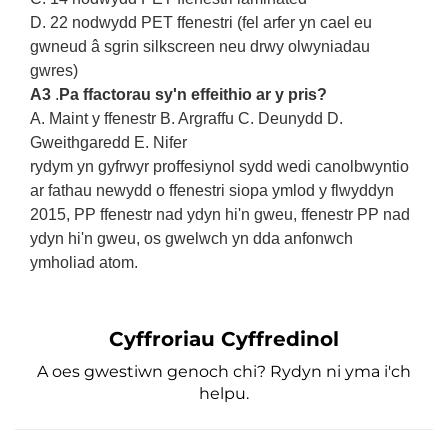
D. 22 nodwydd PET ffenestri (fel arfer yn cael eu
gwneud â sgrin silkscreen neu drwy olwyniadau
gwres)
A3
.
Pa ffactorau sy'n effeithio ar y pris?
A. Maint y ffenestr B. Argraffu C. Deunydd D.
Gweithgaredd E. Nifer
rydym yn gyfrwyr proffesiynol sydd wedi canolbwyntio
ar fathau newydd o ffenestri siopa ymlod y flwyddyn
2015, PP
ffenestr nad ydyn hi'n gweu, ffenestr PP nad
ydyn hi'n gweu, os gwelwch yn dda anfonwch
ymholiad atom.
Cyffroriau Cyffredinol
A oes gwestiwn genoch chi? Rydyn ni yma i'ch
helpu.