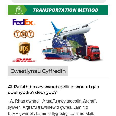
Cwestiynau Cyffredin
A1
Pa fath broses wyneb gellir ei wneud gan
:
ddefnyddio'r deunydd?
A. Rhag gwnnol : Argraffu trwy groeslin, Argraffu
sylwen, Argraffu trawsnewid gwres, Laminio
B. PP gwnnol : Laminio llygredig, Laminio Matt,