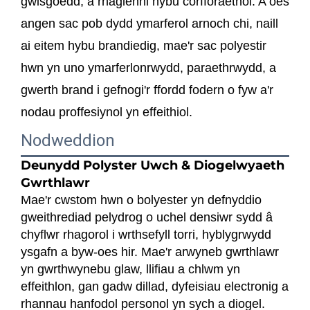
gwisgoedd, a rhaglenni hybu corfforaethol. A oes
angen sac pob dydd ymarferol arnoch chi, naill
ai eitem hybu brandiedig, mae'r sac polyestir
hwn yn uno ymarferlonrwydd, paraethrwydd, a
gwerth brand i gefnogi'r ffordd fodern o fyw a'r
nodau proffesiynol yn effeithiol.
Nodweddion
Deunydd Polyster Uwch & Diogelwyaeth
Gwrthlawr
Mae'r cwstom hwn o bolyester yn defnyddio
gweithrediad pelydrog o uchel densiwr sydd â
chyflwr rhagorol i wrthsefyll torri, hyblygrwydd
ysgafn a byw-oes hir. Mae'r arwyneb gwrthlawr
yn gwrthwynebu glaw, llifiau a chlwm yn
effeithlon, gan gadw dillad, dyfeisiau electronig a
rhannau hanfodol personol yn sych a diogel.