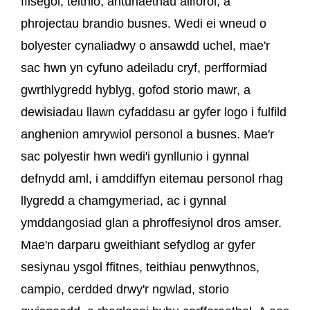
ffisegol, teithio, anturiaethau allforol, a
phrojectau brandio busnes. Wedi ei wneud o
bolyester cynaliadwy o ansawdd uchel, mae'r
sac hwn yn cyfuno adeiladu cryf, perfformiad
gwrthlygredd hyblyg, gofod storio mawr, a
dewisiadau llawn cyfaddasu ar gyfer logo i fulfild
anghenion amrywiol personol a busnes. Mae'r
sac polyestir hwn wedi'i gynllunio i gynnal
defnydd aml, i amddiffyn eitemau personol rhag
llygredd a chamgymeriad, ac i gynnal
ymddangosiad glan a phroffesiynol dros amser.
Mae'n darparu gweithiant sefydlog ar gyfer
sesiynau ysgol ffitnes, teithiau penwythnos,
campio, cerdded drwy'r ngwlad, storio