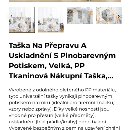
Taška Na Přepravu A
Uskladnění S Plnobarevným
Potiskem, Velká, PP
Tkaninová Nákupní Taška,
Potravinářská Taška, Dárková
Vyrobené z odolného pleteného PP materiálu,
Taška Se Zipem
tyto univerzální tašky vynikají plnobarevným
potiskem na míru (ideální pro firemní značku,
vzory nebo zprávy). Díky velké nosnosti jsou
vhodné pro přesun (velké předměty),
uskladnění (bílé prádlo/knihy) nebo balení.
Vybavené bezpečným zipem na uzavření chrání