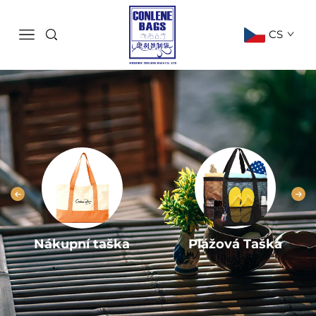
CS
Nákupní taška
Plážová Taška