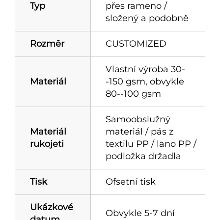
Typ
přes rameno /
složený a podobně
Rozměr
CUSTOMIZED
Vlastní výroba 30-
Materiál
-150 gsm, obvykle
80--100 gsm
Samoobslužný
Materiál
materiál / pás z
rukojeti
textilu PP / lano PP /
podložka držadla
Tisk
Ofsetní tisk
Ukázkové
Obvykle 5-7 dní
datum