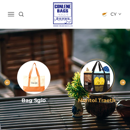
CY
Bag Sgio
Mentol Traeth