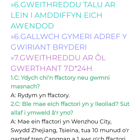
»6.GWEITHREDDU TALU AR 
LEIN I AMDDIFFYN EICH 
AWENDOD 
»6.GALLWCH GYMERI ADREF Y 
GWIRIANT BRYDERI 
»7.GWEITHREDDU AR ÔL 
GWERTHANT 7D*24H 
1.C: Ydych chi'n ffactory neu gwmni 
masnach? 
A: Rydym yn ffactory. 
2.C: Ble mae eich ffactori yn y lleoliad? Sut 
allaf i ymweld â'r yno? 
A: Mae ein ffactori yn Wenzhou City, 
Swydd Zhejiang, Tsieina, tua 10 munud o'r 
gartref tren Cangnan a 1 awr o'ch ffactori 