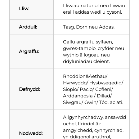
Lliwiau naturiol neu lliwiau
Lliw:
eraill addas wedi'u cysoni.
Arddull:
Tasg, Dorn neu Addas.
Gallu argraffu sylfaen,
gwres-tampio, cryfder neu
Argraffu:
wythio â logoau neu
ddyluniadau cleient.
Rhoddion&Aethau/
Hyrwyddo/ Hysbysegedig/
Defnydd:
Siopio/ Pacio/ Cofleni/
Arddangosfa / Dillad/
Siwgrau/ Gwin/ Tôd, ac ati.
Ailgynhyrchadwy, ansawdd
uchel, ffrindol â'r
amgylchedd, cynhyrchiad,
Nodwedd:
yn ddigonol aruthrol,