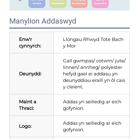
Manylion Addaswyd
Enw'r
Llongau Rhwyd Tote Bach
cynnyrch:
y Mor
Gall gwmpas/ cotwm/ jute/
linnen/ annheg/ polyester
Deunydd:
hefyd gael ei addasu yn
deunyddiau eraill yn ôl cais
y cleient.
Maint a
Addas yn seiliedig ar eich
Thraci:
gofynion.
Addas yn seiliedig ar eich
Logo:
gofynion.