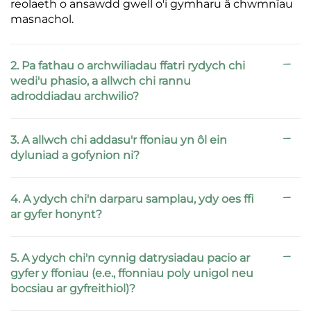
reolaeth o ansawdd gwell o'i gymharu â chwmnïau
masnachol.
2. Pa fathau o archwiliadau ffatri rydych chi
wedi'u phasio, a allwch chi rannu
adroddiadau archwilio?
3. A allwch chi addasu'r ffoniau yn ôl ein
dyluniad a gofynion ni?
4. A ydych chi'n darparu samplau, ydy oes ffi
ar gyfer honynt?
5. A ydych chi'n cynnig datrysiadau pacio ar
gyfer y ffoniau (e.e., ffonniau poly unigol neu
bocsiau ar gyfreithiol)?