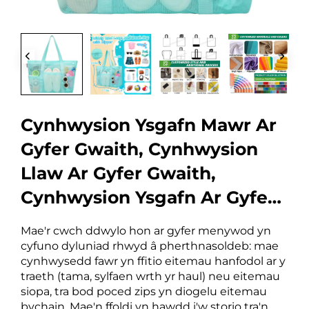
Cynhwysion Ysgafn Mawr Ar
Gyfer Gwaith, Cynhwysion
Llaw Ar Gyfer Gwaith,
Cynhwysion Ysgafn Ar Gyfer
Siopio Â Dyluniad Rhwyd
Mae'r cwch ddwylo hon ar gyfer menywod yn
cyfuno dyluniad rhwyd â pherthnasoldeb: mae
cynhwysedd fawr yn ffitio eitemau hanfodol ar y
traeth (tama, sylfaen wrth yr haul) neu eitemau
siopa, tra bod poced zips yn diogelu eitemau
bychain. Mae'n ffoldi yn hawdd i'w storio tra'n