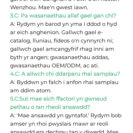
Wenzhou. Mae'n gwest iawn. 
3.C: Pa wasanaethau allaf gael gan chi? 
A: Rydym yn barod yn yma i ddod o hyd 
ar eich anghenion. Gallwch gael e- 
catalog, lluniau, fideos o'n cynnyrch ni; 
gallwch gael amcangyfrif rhag inni am 
byth yr angen; gwasanaethau addas, 
gwasanaethau OEM/ODM, ac ati. 
4.C: A allwch chi ddarparu rhai samplau? 
A: Byddwn yn falch i anfon rhai samplau 
am ddim atom. 
5.C:Sut mae eich ffactori yn gwneud 
pethau o ran rheoli ansawdd? 
A: 'Mae ansawdd yn gyntafol.' Rydym bob 
amser yn rhoi pwyslais mawr ar reoli 
ansawdd ers dechrau tan y diwedd. Mae 