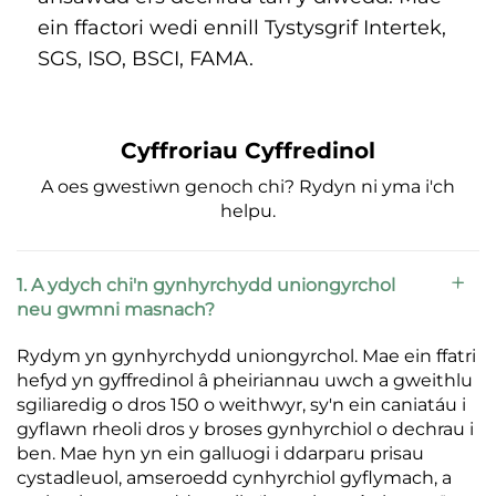
ein ffactori wedi ennill Tystysgrif Intertek, 
SGS, ISO, BSCI, FAMA. 
Cyffroriau Cyffredinol
A oes gwestiwn genoch chi? Rydyn ni yma i'ch
helpu.
1. A ydych chi'n gynhyrchydd uniongyrchol
neu gwmni masnach?
Rydym yn gynhyrchydd uniongyrchol. Mae ein ffatri
hefyd yn gyffredinol â pheiriannau uwch a gweithlu
sgiliaredig o dros 150 o weithwyr, sy'n ein caniatáu i
gyflawn rheoli dros y broses gynhyrchiol o dechrau i
ben. Mae hyn yn ein galluogi i ddarparu prisau
cystadleuol, amseroedd cynhyrchiol gyflymach, a