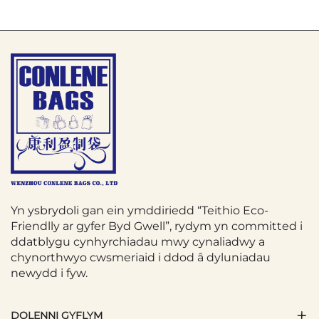
Yn ysbrydoli gan ein ymddiriedd “Teithio Eco-
Friendlly ar gyfer Byd Gwell”, rydym yn committed i
ddatblygu cynhyrchiadau mwy cynaliadwy a
chynorthwyo cwsmeriaid i ddod â dyluniadau
newydd i fyw.
DOLENNI GYFLYM