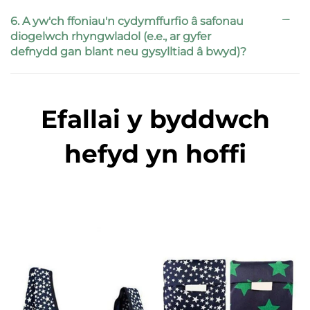
6. A yw'ch ffoniau'n cydymffurfio â safonau
diogelwch rhyngwladol (e.e., ar gyfer
defnydd gan blant neu gysylltiad â bwyd)?
Efallai y byddwch
hefyd yn hoffi