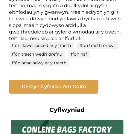
teithio, mae'n ysgafn a ddelfrydol ar gyfer
eithfodau yn y gwanwyn. Mae'n edrych yn glir
fel cwch ddwylo ond yn fawr a bychan fel cwch
siopa, mae'n cydbwyso arddull a
gweithredoldeb ar gyfer diwrnodau ar y traeth,
teithiau, neu siopaio anffurfiol.
ffôn llawer poced ar y traeth
ffon traeth mawr
ffôn traeth wedi'i drefnu
ffon haf
ffôn adaeladwy ar y traeth
Derbyn Cyfeiriad Am Ddim
Cyflwyniad