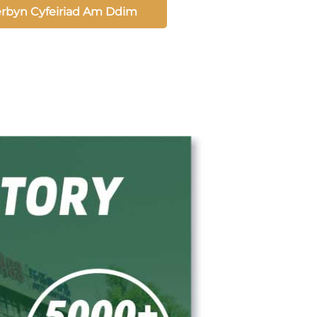
rbyn Cyfeiriad Am Ddim