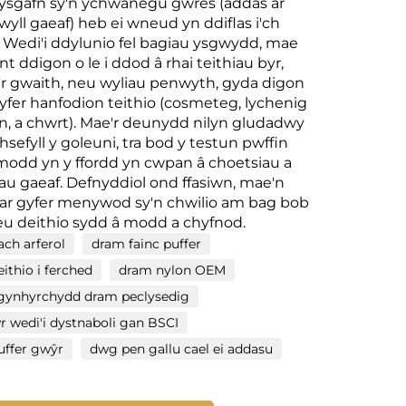
 ysgafn sy'n ychwanegu gwres (addas ar
wyll gaeaf) heb ei wneud yn ddiflas i'ch
. Wedi'i ddylunio fel bagiau ysgwydd, mae
 ddigon o le i ddod â rhai teithiau byr,
 i'r gwaith, neu wyliau penwyth, gyda digon
 gyfer hanfodion teithio (cosmeteg, lychenig
fon, a chwrt). Mae'r deunydd nilyn gludadwy
sefyll y goleuni, tra bod y testun pwffin
modd yn y ffordd yn cwpan â choetsiau a
au gaeaf. Defnyddiol ond ffasiwn, mae'n
ar gyfer menywod sy'n chwilio am bag bob
u deithio sydd â modd a chyfnod.
ch arferol
dram fainc puffer
ithio i ferched
dram nylon OEM
gynhyrchydd dram peclysedig
r wedi'i dystnaboli gan BSCI
uffer gwŷr
dwg pen gallu cael ei addasu