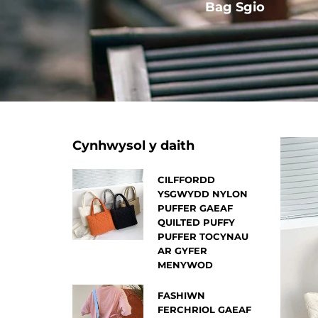
Arall
Bag Sgio
Cynhwysol y daith
CILFFORDD
YSGWYDD NYLON
PUFFER GAEAF
QUILTED PUFFY
PUFFER TOCYNAU
AR GYFER
MENYWOD
FASHIWN
FERCHRIOL GAEAF