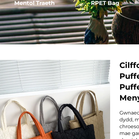
Mentol Traeth
RPET Bag
Cilf
Puff
Puff
Men
Gwnaed 
dydd, m
chroeso
mae gan