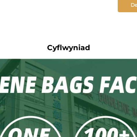
De
Cyflwyniad