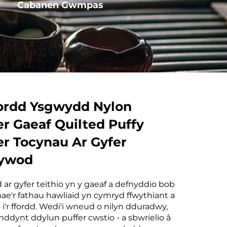
Cabanen Gwmpas
Cabanen Llyfrgell
fordd Ysgwydd Nylon
er Gaeaf Quilted Puffy
er Tocynau Ar Gyfer
ywod
ar gyfer teithio yn y gaeaf a defnyddio bob
ae'r fathau hawliaid yn cymryd ffwythiant a
 i'r ffordd. Wedi'i wneud o nilyn dduradwy,
ddynt ddylun puffer cwstio - a sbwrielio â