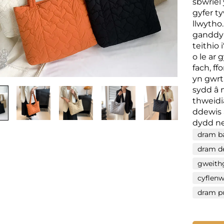
sbwriel
gyfer ty
llwytho
ganddynt
teithio
o le ar
fach, f
yn gwrth
sydd â 
thweidi
ddewis 
dydd ne
dram ba
dram de
gweith
cyflenw
dram p