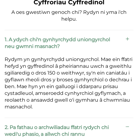
Cyffroriau Cyffredinol
A oes gwestiwn genoch chi? Rydyn ni yma i'ch
helpu.
1. A ydych chi'n gynhyrchydd uniongyrchol
neu gwmni masnach?
Rydym yn gynhyrchydd uniongyrchol. Mae ein ffatri
hefyd yn gyffredinol â pheiriannau uwch a gweithlu
sgiliaredig o dros 150 o weithwyr, sy'n ein caniatáu i
gyflawn rheoli dros y broses gynhyrchiol o dechrau i
ben. Mae hyn yn ein galluogi i ddarparu prisau
cystadleuol, amseroedd cynhyrchiol gyflymach, a
reolaeth o ansawdd gwell o'i gymharu â chwmnïau
masnachol.
2. Pa fathau o archwiliadau ffatri rydych chi
wedi'u phasio, a allwch chi rannu