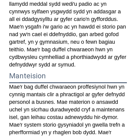
llamydd meddal sydd wedi'u padio ac yn
cynnwys sylfaen ysgwydd sydd yn addasgar a
all ei ddadgysylltu ar gyfer cario'n gyfforddus.
Mae'n ysgafn i'w gario ac yn hawdd ei storio pan
nad yw'n cael ei ddefnyddio, gan arbed gofod
gartref, yn y gymnasium, neu o fewn bagiau
teithio. Mae'r bag duffel chwaraeon hwn yn
cydbwysleu cymhelliad a phorthiadwydd ar gyfer
defnyddwyr sydd ar symud.
Manteision
Mae'r bag duffel chwaraeon proffesiynol hwn yn
cynnig mantais clir a phractigol ar gyfer defnydd
personol a busnes. Mae materion o ansawdd
uchel yn sicrhau duradwyedd cryf a maintenans
isel, gan leihau costau adnewyddu hir-dymor.
Mae'r system storio gysyniadol yn gwella trefn a
pherfformiad yn y rhaglen bob dydd. Mae'r