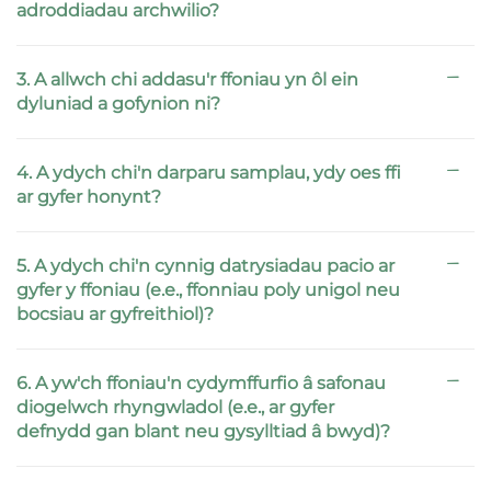
adroddiadau archwilio?
3. A allwch chi addasu'r ffoniau yn ôl ein
dyluniad a gofynion ni?
4. A ydych chi'n darparu samplau, ydy oes ffi
ar gyfer honynt?
5. A ydych chi'n cynnig datrysiadau pacio ar
gyfer y ffoniau (e.e., ffonniau poly unigol neu
bocsiau ar gyfreithiol)?
6. A yw'ch ffoniau'n cydymffurfio â safonau
diogelwch rhyngwladol (e.e., ar gyfer
defnydd gan blant neu gysylltiad â bwyd)?