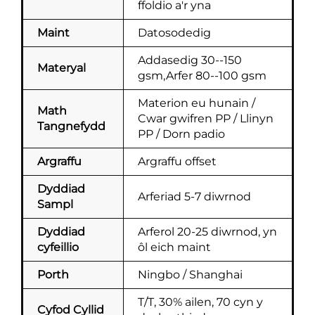
ffoldio a'r yna
Maint
Datosodedig
Addasedig 30--150
Materyal
gsm,Arfer 80--100 gsm
Materion eu hunain /
Math
Cwar gwifren PP / Llinyn
Tangnefydd
PP / Dorn padio
Argraffu
Argraffu offset
Dyddiad
Arferiad 5-7 diwrnod
Sampl
Dyddiad
Arferol 20-25 diwrnod, yn
cyfeillio
ôl eich maint
Porth
Ningbo / Shanghai
T/T, 30% ailen, 70 cyn y
Cyfod Cyllid