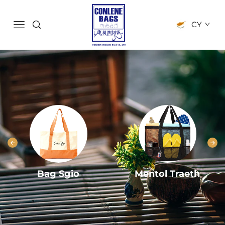
CY
Bag Sgio
Mentol Traeth