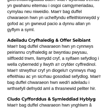
yn gwahanu eitemau i osgoi camgymeriadau,
cymylau neu niweidio. Mae'r bag duffel
chwaraeon hwn yn uchelfyndu effeithlonrwydd y
gofod ac yn gwneud pacio a dynnu allan yn
gyflym a syml.
Adeiladu Cryfhaledig & Offer Seibiant
Mae'r bag duffel chwaraeon hwn yn cynnwys
peiriannu cryfhaledig ar bwyntiau pwysau,
silffoedd trwm, llamydd cryf, a sylfaen sefydlog i
wella cybernedd y llwyth a'r cryfder cyffredinol.
Mae'r strwythur cryf yn diogelu'r cynnwys rhag
effeithiau ac yn sicrhau gosodiad sefydlog. Mae'r
bag duffel chwaraeon hwn wedi'i adeiladu i
wrthsefyll defnydd aml a thrasnewid pellter hir.
Cludo Cyfforddus & Symleddiad Hyblyg
Mae'r bag duffel chwaraeon hwn ynghlwm â