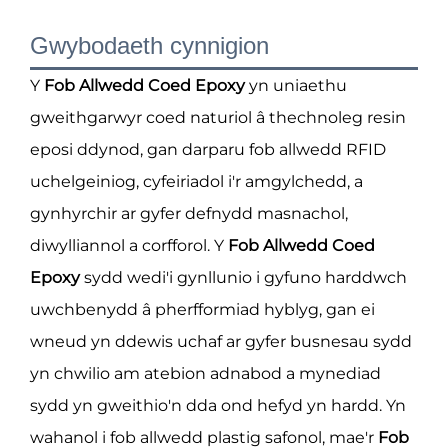
Gwybodaeth cynnigion
Y
Fob Allwedd Coed Epoxy
yn uniaethu
gweithgarwyr coed naturiol â thechnoleg resin
eposi ddynod, gan darparu fob allwedd RFID
uchelgeiniog, cyfeiriadol i'r amgylchedd, a
gynhyrchir ar gyfer defnydd masnachol,
diwylliannol a corfforol. Y
Fob Allwedd Coed
Epoxy
sydd wedi'i gynllunio i gyfuno harddwch
uwchbenydd â pherfformiad hyblyg, gan ei
wneud yn ddewis uchaf ar gyfer busnesau sydd
yn chwilio am atebion adnabod a mynediad
sydd yn gweithio'n dda ond hefyd yn hardd. Yn
wahanol i fob allwedd plastig safonol, mae'r
Fob