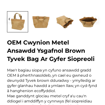
OEM Cwynion Metel
Ansawdd Ysgafnol Brown
Tyvek Bag Ar Gyfer Siopreoli
Mae'r bagiau siopa yn cyfuno ansawdd gradd
OEM â pherthnasoldeb, yn cael eu gwneud o
deunydd Tyvek brown dduradwy - ymylledig ar
gyfer glanhau hawdd a ymlaen llaw, yn cyd-fynd
â hanghenion ecoffyddiol.
Mae ganddynt glociau metel cryf a'u cau'n
ddiogel i amddiffyn y cynnwys (fel siopreidiau