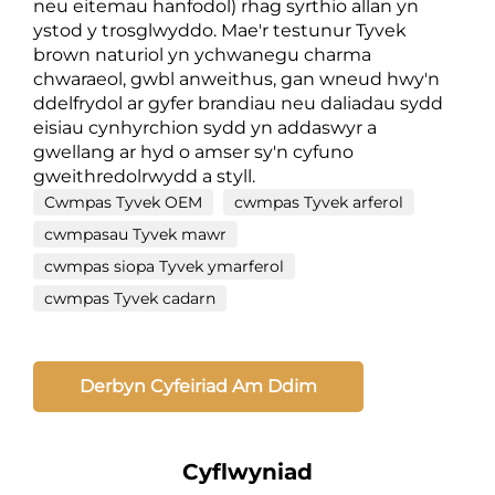
neu eitemau hanfodol) rhag syrthio allan yn
ystod y trosglwyddo. Mae'r testunur Tyvek
brown naturiol yn ychwanegu charma
chwaraeol, gwbl anweithus, gan wneud hwy'n
ddelfrydol ar gyfer brandiau neu daliadau sydd
eisiau cynhyrchion sydd yn addaswyr a
gwellang ar hyd o amser sy'n cyfuno
gweithredolrwydd a styll.
Cwmpas Tyvek OEM
cwmpas Tyvek arferol
cwmpasau Tyvek mawr
cwmpas siopa Tyvek ymarferol
cwmpas Tyvek cadarn
Derbyn Cyfeiriad Am Ddim
Cyflwyniad