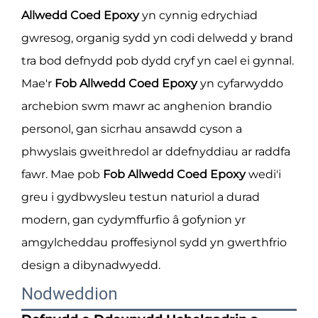
Allwedd Coed Epoxy
yn cynnig edrychiad
gwresog, organig sydd yn codi delwedd y brand
tra bod defnydd pob dydd cryf yn cael ei gynnal.
Mae'r
Fob Allwedd Coed Epoxy
yn cyfarwyddo
archebion swm mawr ac anghenion brandio
personol, gan sicrhau ansawdd cyson a
phwyslais gweithredol ar ddefnyddiau ar raddfa
fawr. Mae pob
Fob Allwedd Coed Epoxy
wedi'i
greu i gydbwysleu testun naturiol a durad
modern, gan cydymffurfio â gofynion yr
amgylcheddau proffesiynol sydd yn gwerthfrio
design a dibynadwyedd.
Nodweddion