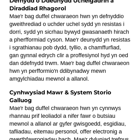
Defnydd o Ddeunydd Uchelgadrin a
Diraddiad Rhagorol
Mae'r bag duffel chwaraeon hwn yn defnyddio
gweithrediad o uchder uchel sydd yn resistas i
dorri, sydd yn sicrhau bywyd gwasanaeth hirach
a pherfformiad cyson. Mae'r deunydd yn resistas
i sgrathianau pob dydd, tyllio, a chamffurfiad,
gan gynnal edrych clir a proffesiynol hyd yn oed
dan ddefnydd trwm. Mae'r bag duffel chwaraeon
hwn yn perfformio'n ddibynadwy mewn
amgylchiadau mewnol a allanol.
Cynhwysiad Mawr & System Storio
Galluog
Mae'r bag duffel chwaraeon hwn yn cynnwys
rhannau prif leoliadol a nifer fawr o butsiau
mewnol a allanol ar gyfer gwisgoedd, esgidiau,
tafliadau, eitemau personol, offer electronig a
gwerthfawrogiadau bach. Mae'r dyluniad trefnus