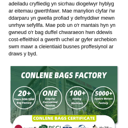
adeiladu cryfliedig yn sicrhau diogelwyr hyblyg
ar eitemau gwerthfawr. Mae manylion clyfar i'w
ddarparu yn gwella profiad y defnyddiwr mewn
unrhyw sefyllfa. Mae pob un o'r mantais hyn yn
gwneud o'r bag duffel chwaraeon hwn ddewis
cost-effeithiol a gwerth uchel ar gyfer archebion
swm mawr a cleientiaid busnes proffesiynol ar
draws y byd.