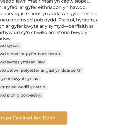
sedd fawr, mae'r rhain yn cadw siopau,
, a yfedi ar gyfer eithriadon yn hawdd.
a daeargar, maent yn addas ar gyfer teithio,
, neu ddefnydd pob dydd. Practol, hydrefn, a
ith ar gyfer bwyta ar y symyd—berffaith ar
nrhyw un sy'n chwilio am storio bwyd yn
adwy.
d syrcas
d oerwri ar gyfer bocs bento
d syrcas ymlaen llaw
 oerwri polyester ar gael yn ddarperth
cynorthwyol syrcas
mpawd wedi'i yswtrio
d picnig porwadwy
rbyn Cyfeiriad Am Ddim