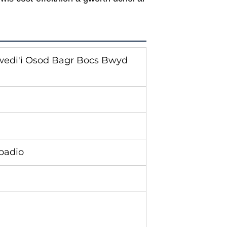
wedi'i Osod Bagr Bocs Bwyd
 padio