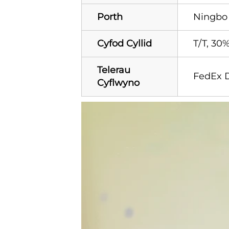
Porth
Ningbo 
Cyfod Cyllid
T/T, 30
Telerau
FedEx D
Cyflwyno