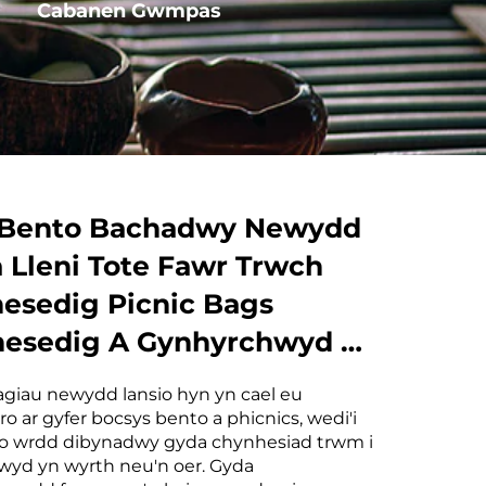
Cabanen Gwmpas
Cabanen Llyfrgell
 Bento Bachadwy Newydd
 Lleni Tote Fawr Trwch
esedig Picnic Bags
esedig A Gynhyrchwyd O
 Dduradwy Am
agiau newydd lansio hyn yn cael eu
o ar gyfer bocsys bento a phicnics, wedi'i
o wrdd dibynadwy gyda chynhesiad trwm i
yd yn wyrth neu'n oer. Gyda