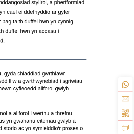
mddangosiad stylirol, a pherfformiad
n cael ei ddefnyddio ar gyfer
r bag taith duffel hwn yn cynnig
ith duffel hwn yn addasu i
d.
u, gyda chladdiad gwrthlawr
wydd lliw a gwrthwynebiad i sgriwiau
mewn cyfleoedd allforol gwlyb.
ol a allforol i werthu a threfnu
allus yn gwahanu eitemau gwlyb a
d storio ac yn symleiddio'r proses o