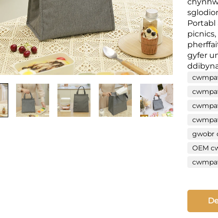
chynhwy
sglodion
Portabl 
picnics
pherffa
gyfer u
ddibyn
cwmpaw
cwmpaw
cwmpaw
cwmpawd
gwobr 
OEM cw
cwmpaw
De