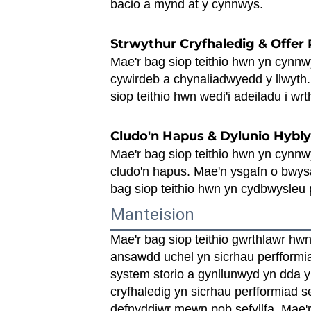
bacio a mynd at y cynnwys.
Strwythur Cryfhaledig & Offer
Mae'r bag siop teithio hwn yn cynnwy
cywirdeb a chynaliadwyedd y llwyth.
siop teithio hwn wedi'i adeiladu i w
Cludo'n Hapus & Dylunio Hybl
Mae'r bag siop teithio hwn yn cynnw
cludo'n hapus. Mae'n ysgafn o bwysau
bag siop teithio hwn yn cydbwysleu
Manteision
Mae'r bag siop teithio gwrthlawr hw
ansawdd uchel yn sicrhau perfformia
system storio a gynllunwyd yn dda y
cryfhaledig yn sicrhau perfformiad 
defnyddiwr mewn pob sefyllfa. Mae'r