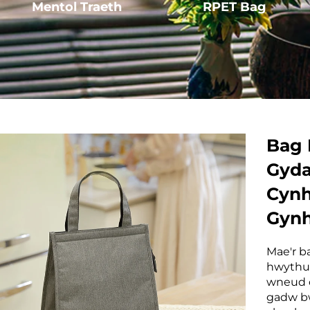
Mentol Traeth
RPET Bag
Bag
Gyda
Cynh
Gynh
Dŵr
Mae'r b
hwythur
wneud 
gadw bw