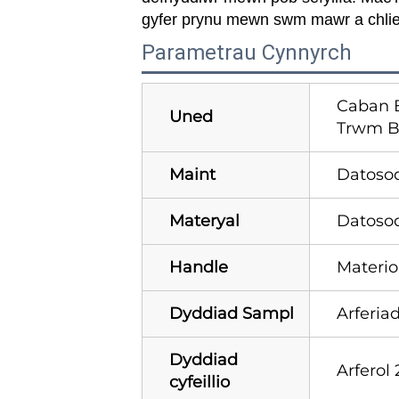
gyfer prynu mewn swm mawr a chlient
Parametrau Cynnyrch
Caban B
Uned
Trwm B
Maint
Datoso
Materyal
Datoso
Handle
Materio
Dyddiad Sampl
Arferia
Dyddiad
Arferol
cyfeillio