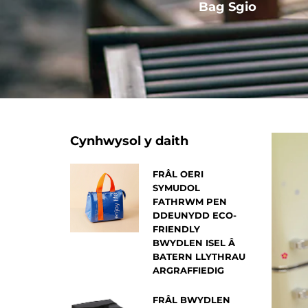
Arall
Bag Sgio
Cynhwysol y daith
FRÂL OERI
SYMUDOL
FATHRWM PEN
DDEUNYDD ECO-
FRIENDLY
BWYDLEN ISEL Â
BATERN LLYTHRAU
ARGRAFFIEDIG
FRÂL BWYDLEN