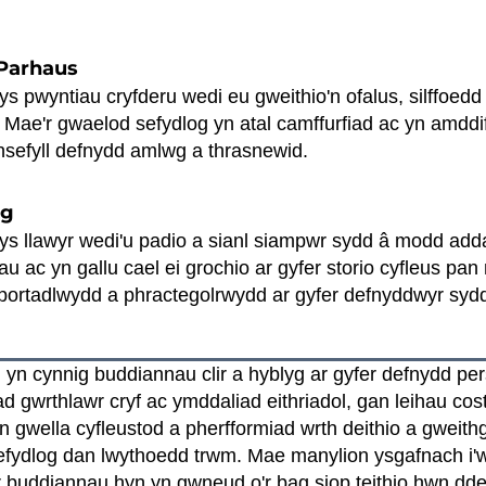
 Parhaus
s pwyntiau cryfderu wedi eu gweithio'n ofalus, silffoedd 
 Mae'r gwaelod sefydlog yn atal camffurfiad ac yn amddi
rthsefyll defnydd amlwg a thrasnewid.
yg
ys llawyr wedi'u padio a sianl siampwr sydd â modd adda
 ac yn gallu cael ei grochio ar gyfer storio cyfleus pan
 portadlwydd a phractegolrwydd ar gyfer defnyddwyr syd
n yn cynnig buddiannau clir a hyblyg ar gyfer defnydd p
d gwrthlawr cryf ac ymddaliad eithriadol, gan leihau co
n gwella cyfleustod a pherfformiad wrth deithio a gweit
sefydlog dan lwythoedd trwm. Mae manylion ysgafnach i'w
 buddiannau hyn yn gwneud o'r bag siop teithio hwn ddew