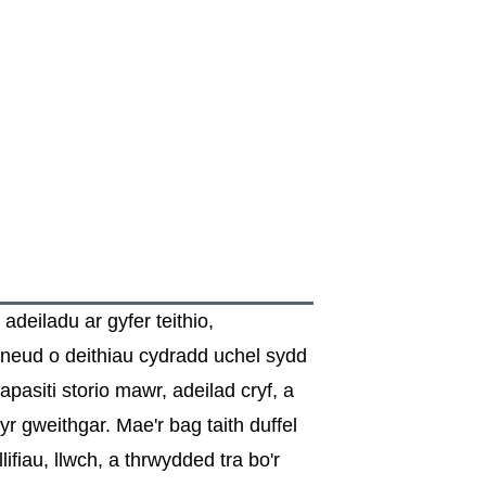
deiladu ar gyfer teithio,
 wneud o deithiau cydradd uchel sydd
pasiti storio mawr, adeilad cryf, a
r gweithgar. Mae'r bag taith duffel
ifiau, llwch, a thrwydded tra bo'r