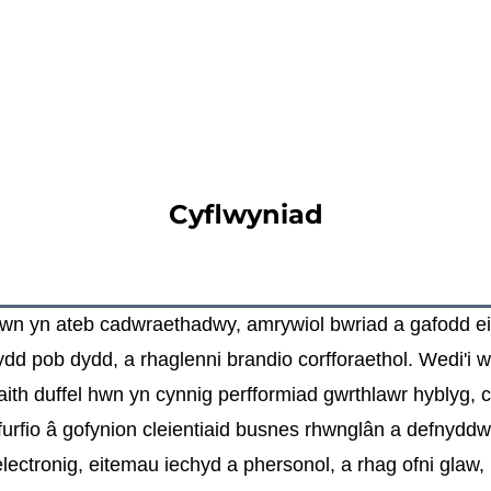
Cyflwyniad
hwn yn ateb cadwraethadwy, amrywiol bwriad a gafodd ei a
nydd pob dydd, a rhaglenni brandio corfforaethol. Wedi'i
ith duffel hwn yn cynnig perfformiad gwrthlawr hyblyg, ca
rfio â gofynion cleientiaid busnes rhwnglân a defnyddwy
ctronig, eitemau iechyd a phersonol, a rhag ofni glaw, ll