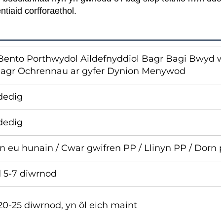
iaid corfforaethol.
ento Porthwydol Aildefnyddiol Bagr Bagi Bwyd 
agr Ochrennau ar gyfer Dynion Menywod
dedig
dedig
n eu hunain / Cwar gwifren PP / Llinyn PP / Dorn
d 5-7 diwrnod
 20-25 diwrnod, yn ôl eich maint