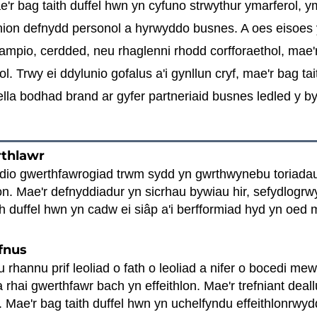
'r bag taith duffel hwn yn cyfuno strwythur ymarferol, y
ion defnydd personol a hyrwyddo busnes. A oes eisoes y
 campio, cerdded, neu rhaglenni rhodd corfforaethol, mae'
. Trwy ei ddylunio gofalus a'i gynllun cryf, mae'r bag ta
lla bodhad brand ar gyfer partneriaid busnes ledled y by
rthlawr
yddio gwerthfawrogiad trwm sydd yn gwrthwynebu toriada
thlon. Mae'r defnyddiadur yn sicrhau bywiau hir, sefydlogr
h duffel hwn yn cadw ei siâp a'i berfformiad hyd yn oed 
fnus
 rhannu prif leoliad o fath o leoliad a nifer o bocedi mewn
 a rhai gwerthfawr bach yn effeithlon. Mae'r trefniant de
. Mae'r bag taith duffel hwn yn uchelfyndu effeithlonrwyd