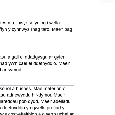
trwm a llawyr sefydlog i wella
ffyn y cynnwys rhag taro. Mae'r bag
su a gall ei ddadgysgu ar gyfer
 nad yw'n cael ei ddefnyddio. Mae'r
d ar symud.
ersonol a busnes. Mae materion o
stau adnewyddu hir-dymor. Mae'r
hgareddau pob dydd. Mae'r adeiladu
 ddefnyddio yn gwella profiad y
is cost-effeithlon a gwerth uchel ar