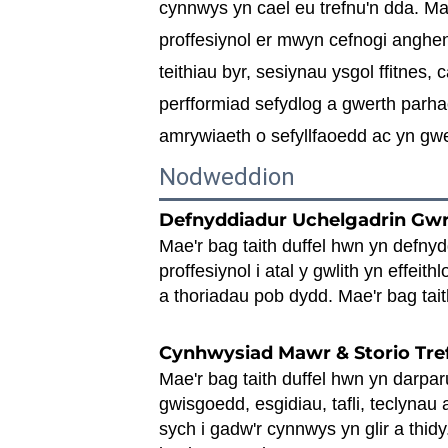
cynnwys yn cael eu trefnu'n dda. Mae
proffesiynol er mwyn cefnogi anghen
teithiau byr, sesiynau ysgol ffitnes,
perfformiad sefydlog a gwerth parhaol
amrywiaeth o sefyllfaoedd ac yn gwe
Nodweddion
Defnyddiadur Uchelgadrin Gw
Mae'r bag taith duffel hwn yn defn
proffesiynol i atal y gwlith yn effei
a thoriadau pob dydd. Mae'r bag tait
Cynhwysiad Mawr & Storio Tre
Mae'r bag taith duffel hwn yn darparu
gwisgoedd, esgidiau, tafli, teclynau
sych i gadw'r cynnwys yn glir a thidy