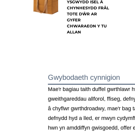
YSGWYDD ISEL Â
CHYNHESYDD FRÂL
TOTE DŴR AR
GYFER
CHWARAEON Y TU
ALLAN
Gwybodaeth cynnigion
Mae'r bagiau taith duffel gwrthlawr 
gweithgareddau allforol, ffiseg, def
â chyflwr gwrthdroadwy, mae'r bag ta
defnydd hyd a lled, er mwyn cydymffu
hwn yn amddiffyn gwisgoedd, offer ele