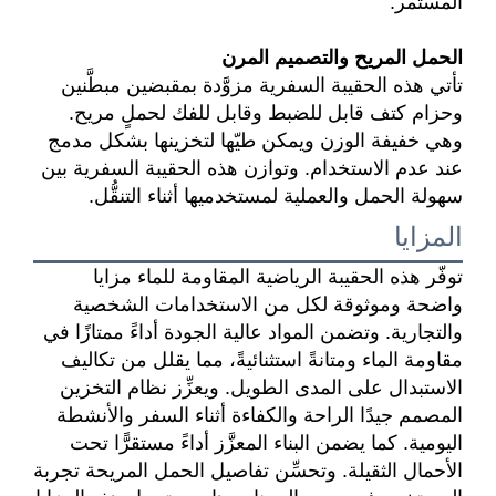
المستمر.
الحمل المريح والتصميم المرن
تأتي هذه الحقيبة السفرية مزوَّدة بمقبضين مبطَّنين
وحزام كتف قابل للضبط وقابل للفك لحملٍ مريح.
وهي خفيفة الوزن ويمكن طيّها لتخزينها بشكل مدمج
عند عدم الاستخدام. وتوازن هذه الحقيبة السفرية بين
سهولة الحمل والعملية لمستخدميها أثناء التنقُّل.
المزايا
توفّر هذه الحقيبة الرياضية المقاومة للماء مزايا
واضحة وموثوقة لكل من الاستخدامات الشخصية
والتجارية. وتضمن المواد عالية الجودة أداءً ممتازًا في
مقاومة الماء ومتانةً استثنائيةً، مما يقلل من تكاليف
الاستبدال على المدى الطويل. ويعزِّز نظام التخزين
المصمم جيدًا الراحة والكفاءة أثناء السفر والأنشطة
اليومية. كما يضمن البناء المعزَّز أداءً مستقرًّا تحت
الأحمال الثقيلة. وتحسِّن تفاصيل الحمل المريحة تجربة