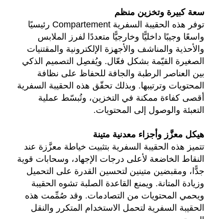
سعة كبيرة وتخزين منظم
توفر هذه الحقيبة السفرية Compartement رئيسيًا
واسعًا وجيبًا داخليًّا وخارجيًّا متعددًا لفرز الملابس
والأحذية والمناشف والأجهزة الإلكترونية والمقتنيات
الصغيرة القيّمة بشكل فعّال. ويُفصِل التصميم الذكي
بين العناصر الرطبة والجافة للحفاظ على نظافة
المحتويات وترتيبها. وبذلك تحقّق هذه الحقيبة السفرية
أقصى كفاءة ممكنة في التخزين، وتُبسّط عملية
التعبئة والوصول إلى المحتويات.
هيكل معزَّز وأجزاء معدنية متينة
تتميز هذه الحقيبة السفرية بتثبيت خياطة معزَّزة عند
النقاط الخاضعة لأعلى درجات الإجهاد، وسحابات قوية
جدًّا، ومقبضين متينين لتحسين القدرة على التحميل
وزيادة المتانة. ويمنع القاعدة الصلبة تشوه الحقيبة
ويحمي المحتويات من التصادمات. وقد صُمِّمت هذه
الحقيبة السفرية لتحمل الاستخدام المتكرر والنقل