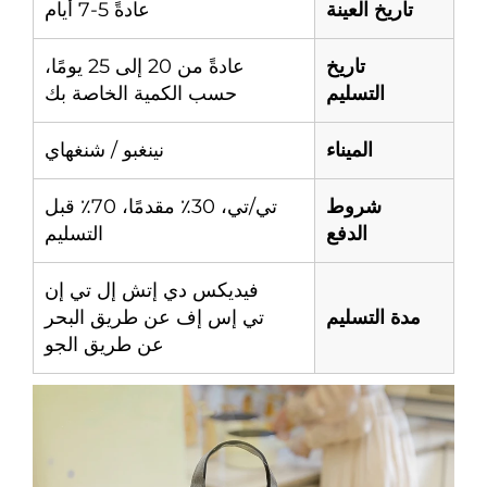
تاريخ العينة
عادةً 5-7 أيام
تاريخ
عادةً من 20 إلى 25 يومًا،
التسليم
حسب الكمية الخاصة بك
الميناء
نينغبو / شنغهاي
شروط
تي/تي، 30٪ مقدمًا، 70٪ قبل
الدفع
التسليم
فيديكس دي إتش إل تي إن
مدة التسليم
تي إس إف عن طريق البحر
عن طريق الجو