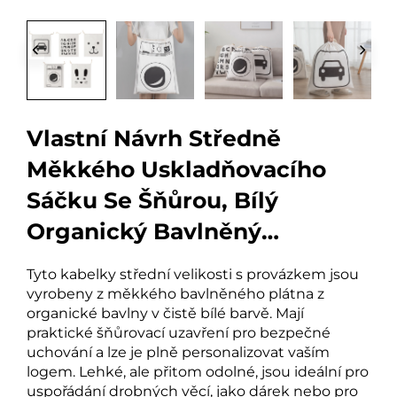
Vlastní Návrh Středně
Měkkého Uskladňovacího
Sáčku Se Šňůrou, Bílý
Organický Bavlněný
Plátněný Sáček Se Šňůrou A
Tyto kabelky střední velikosti s provázkem jsou
Logem
vyrobeny z měkkého bavlněného plátna z
organické bavlny v čistě bílé barvě. Mají
praktické šňůrovací uzavření pro bezpečné
uchování a lze je plně personalizovat vaším
logem. Lehké, ale přitom odolné, jsou ideální pro
uspořádání drobných věcí, jako dárek nebo pro