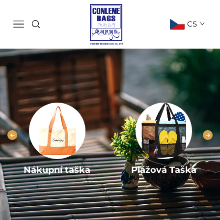
CS
Nákupní taška
Plážová Taška