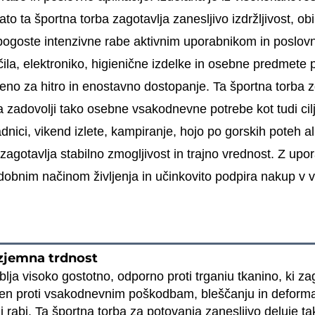
ato ta športna torba zagotavlja zanesljivo izdržljivost, ob
pogoste intenzivne rabe aktivnim uporabnikom in poslov
ačila, elektroniko, higienične izdelke in osebne predmet
jeno za hitro in enostavno dostopanje. Ta športna torba z
da zadovolji tako osebne vsakodnevne potrebe kot tudi ci
adnici, vikend izlete, kampiranje, hojo po gorskih poteh 
 zagotavlja stabilno zmogljivost in trajno vrednost. Z up
odobnim načinom življenja in učinkovito podpira nakup v
izjemna trdnost
lja visoko gostotno, odporno proti trganiu tkanino, ki za
oren proti vsakodnevnim poškodbam, bleščanju in deformac
i rabi. Ta športna torba za potovanja zanesljivo deluje tak