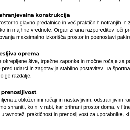
 shranjevalna konstrukcija
ostorno glavno predalnico in več praktičnih notranjih in z
niko in majhne vrednote. Organizirana razporeditev loči 
vanja maksimalno izkorišča prostor in poenostavi pakira
nesljiva oprema
e okrepljene šive, trpežne zaponke in močne ročaje za po
o pred udarci in zagotavlja stabilno postavitev. Ta šport
olge razdalje.
 prenosljivost
ljena z obloženimi ročaji in nastavljivim, odstranljivim
o shraniti, ko ni v rabi, kar prihrani prostor doma, v fitn
 uravnoteži praktičnost in prenosljivost za uporabnike, ki