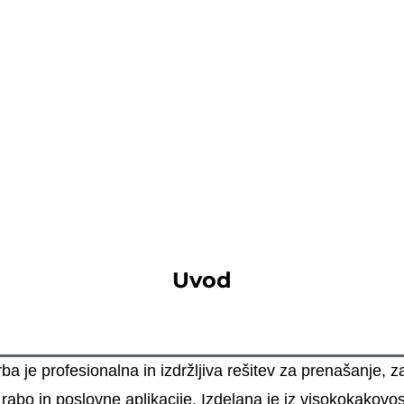
Uvod
 je profesionalna in izdržljiva rešitev za prenašanje, z
abo in poslovne aplikacije. Izdelana je iz visokokakovos