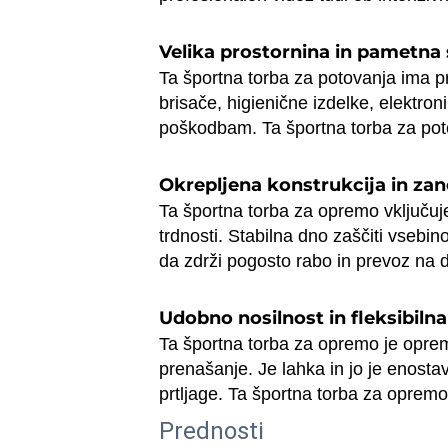
Velika prostornina in pametna
Ta športna torba za potovanja ima pr
brisače, higienične izdelke, elektro
poškodbam. Ta športna torba za poto
Okrepljena konstrukcija in za
Ta športna torba za opremo vključuj
trdnosti. Stabilna dno zaščiti vsebin
da zdrži pogosto rabo in prevoz na d
Udobno nosilnost in fleksibilna
Ta športna torba za opremo je oprem
prenašanje. Je lahka in jo je enostavn
prtljage. Ta športna torba za opremo
Prednosti