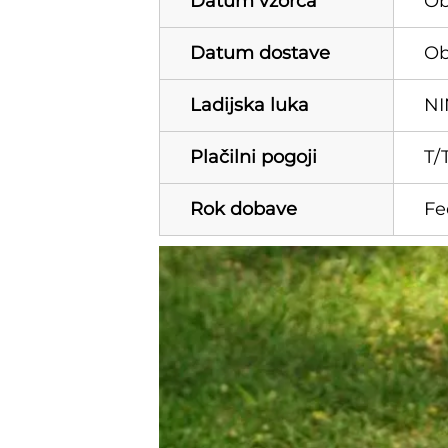
Datum vzorca
Ob
Datum dostave
Ob
Ladijska luka
NI
Plačilni pogoji
T/
Rok dobave
Fe