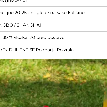
ičajno 5-7 dni
ičajno 20-25 dni, glede na vašo količino
NGBO / SHANGHAI
T, 30 % vložka, 70 pred dostavo
dEx DHL TNT SF Po morju Po zraku