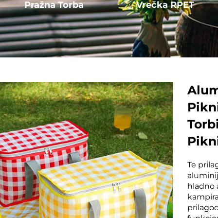
Pražna Torba
Vrečka RPET
Alum
Pikn
Torb
Pikn
Kosi
Te prila
aluminij
hladno a
kampira
prilagod