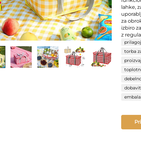
funkcio
lahke, z
uporablj
za obrok
izbiro z
z regul
prilago
torba z
proizva
toplotn
debelno
dobavit
embalaž
Pr