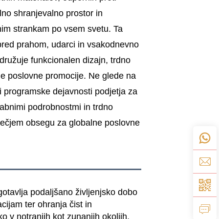
ilno shranjevalno prostor in
nim strankam po vsem svetu. Ta
e pred prahom, udarci in vsakodnevno
družuje funkcionalen dizajn, trdno
lje poslovne promocije. Ne glede na
ali programske dejavnosti podjetja za
orabnimi podrobnostmi in trdno
 večjem obsegu za globalne poslovne
gotavlja podaljšano življenjsko dobo
ijam ter ohranja čist in
o v notranjih kot zunanjih okoljih.