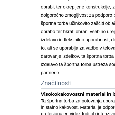
obrabi, ter okrepljene konstrukcije, z
dolgoročno zmogljivost za podporo 
športna torba učinkovito zaščiti obl
obrabo ter hkrati ohrani vsebino ure
izdelavo in fleksibilno uporabnost, 
to, ali se uporablja za vadbo v telov
darovanje izdelkov, ta športna torba
izdelavo ta športna torba ustreza s
partnerje.
Značilnosti
Visokokakovostni material in 
Ta športna torba za potovanja uporab
in stalno kakovost. Material je odp
profesionalen videz tudi ob intenzivn