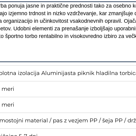
a ponuja jasne in praktične prednosti tako za osebno k
jajo izjemno trdnost in nizko vzdrževanje, kar zmanjšuj
 organizacijo in učinkovitost vsakodnevnih opravil. Ojač
etov. Udobni elementi za prenašanje izboljšajo uporabni
to športno torbo rentabilno in visokovredno izbiro za več
plotna izolacija Aluminijasta piknik hladilna torbi
 meri
 meri
mostojni material / pas z vezjem PP / šeja PP / dr