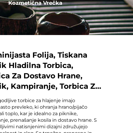
Kozmetična Vrečka
Vrečka z vrvico
inijasta Folija, Tiskana
ik Hladilna Torbica,
ica Za Dostavo Hrane,
ik, Kampiranje, Torbica Za
lo, Hladilna Torbica
godljive torbice za hlajenje imajo
asto prevleko, ki ohranja hrano/pijačo
li toplo, kar je idealno za piknike,
nje, prenašanje kosila in dostavo hrane. S
ljivimi natisnjenimi dizajni združujejo