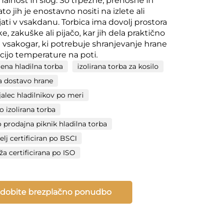
nalnost in slog. So trpežne, prenosne in
ato jih je enostavno nositi na izlete ali
ati v vsakdanu. Torbica ima dovolj prostora
e, zakuške ali pijačo, kar jih dela praktično
a vsakogar, ki potrebuje shranjevanje hrane
acijo temperature na poti.
jena hladilna torba
izolirana torba za kosilo
a dostavo hrane
jalec hladilnikov po meri
o izolirana torba
 prodajna piknik hladilna torba
elj certificiran po BSCI
a certificirana po ISO
idobite brezplačno ponudbo