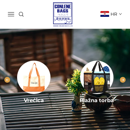
HR
Vrećica
Plažna torba