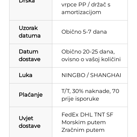
Drška
vrpce PP / držač s
amortizacijom
Uzorak
Obično 5-7 dana
datuma
Datum
Obično 20-25 dana,
dostave
ovisno o vašoj količini
Luka
NINGBO / SHANGHAI
T/T, 30% naknade, 70
Plaćanje
prije isporuke
FedEx DHL TNT SF
Uvjet
Morskim putem
dostave
Zračnim putem