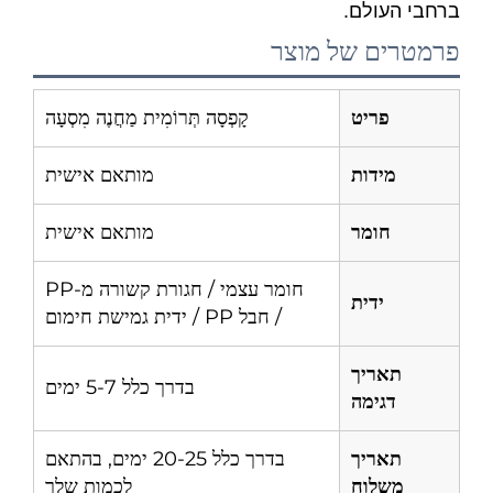
ברחבי העולם.
פרמטרים של מוצר
פריט
קָפְסָה תְּרוֹמִית מַחֲנֶה מִסְעָה
מידות
מותאם אישית
חומר
מותאם אישית
חומר עצמי / חגורת קשורה מ-PP
ידית
/ חבל PP / ידית גמישת חימום
תאריך
בדרך כלל 5-7 ימים
דגימה
תאריך
בדרך כלל 20-25 ימים, בהתאם
משלוח
לכמות שלך