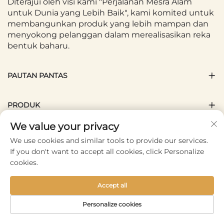
Diterajui oleh visi kami "Perjalanan Mesra Alam
untuk Dunia yang Lebih Baik", kami komited untuk
membangunkan produk yang lebih mampan dan
menyokong pelanggan dalam merealisasikan reka
bentuk baharu.
PAUTAN PANTAS
PRODUK
We value your privacy
HUBUNGI KAMI
We use cookies and similar tools to provide our services.
If you don't want to accept all cookies, click Personalize
cookies.
IKUTI KAMI
Accept all
Tinggalkan maklumat anda. Pengeluaran produk
Personalize cookies
baharu. Sampaikan berita dan aktiviti terkini.
Jemputan untuk berhubung.