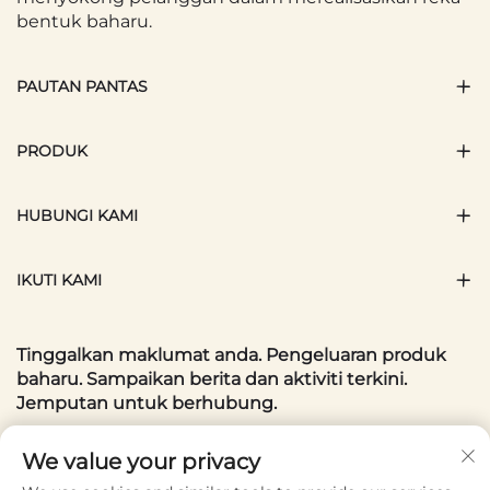
disuaikan.
bentuk baharu.
Dari reka bentuk minimalis yang kemas
PAUTAN PANTAS
dan corak menarik hingga warna ceria
dan cetakan lucu, terdapat Beg Kosmetik
PRODUK
yang sesuai dengan setiap gaya peribadi
dan acara.
HUBUNGI KAMI
Beg Kosmetik mewah mungkin
IKUTI KAMI
mempunyai tepi kulit, aksesori logam,
atau logo pereka, manakala yang santai
Tinggalkan maklumat anda. Pengeluaran produk
hadir dalam fabrik menarik seperti kanvas
baharu. Sampaikan berita dan aktiviti terkini.
atau neoprena.
Jemputan untuk berhubung.
Ramai jenama membenarkan
E-mel Anda
We value your privacy
penyesuaian Beg Kecantikan, seperti