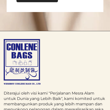
digunakan tanpa mengambil banyak
ruang.
Sifat ringan Beg Kosmetik menambahkan
kemudahannya untuk dibawa,
memastikan ia tidak menambah berat
yang tidak perlu kepada bagasi atau beg
harian anda. Reka bentuk ini menjadikan
Beg Kosmetik rakan yang sesuai untuk
kegunaan harian dan perjalanan.
4. Pilihan Bergaya dan Boleh Suai
Beg Kosmetik menggabungkan
Diterajui oleh visi kami "Perjalanan Mesra Alam
kefungsian dengan gaya, menawarkan
untuk Dunia yang Lebih Baik", kami komited untuk
membangunkan produk yang lebih mampan dan
pelbagai pilihan bergaya dan boleh
menyokong pelanggan dalam merealisasikan reka