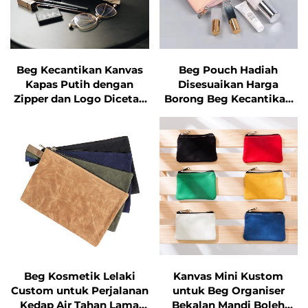
mengubah koleksi kecantikan yang
bersepah menjadi barangan tersusun
dengan kemas.
Beg Kecantikan Kanvas
Beg Pouch Hadiah
Kapas Putih dengan
Disesuaikan Harga
2. Bahan yang Perlindungan dan
Zipper dan Logo Dicetak
Borong Beg Kecantikan
sebagai Hadiah
Solek Disesuaikan Beg
Tahan Lasak
Disesuaikan
Kanvas Kecantikan
dengan Logo
Beg Kosmetik berkualiti tinggi diperbuat
daripada bahan yang memberi
perlindungan dan tahan lasak yang
memelihara produk kecantikan anda.
Kebanyakan Beg Kosmetik
menggunakan kain yang tahan air seperti
Beg Kosmetik Lelaki
Kanvas Mini Kustom
Custom untuk Perjalanan
untuk Beg Organiser
nilon, poliester atau vinil, yang
Kedap Air Tahan Lama
Bekalan Mandi Boleh