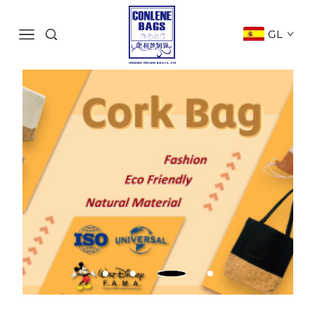
GL
Non Deixa Rastro, Pero Si Calidade
- escollenos O futuro do ecolóxico -
Contacta connosco
VER MÁIS