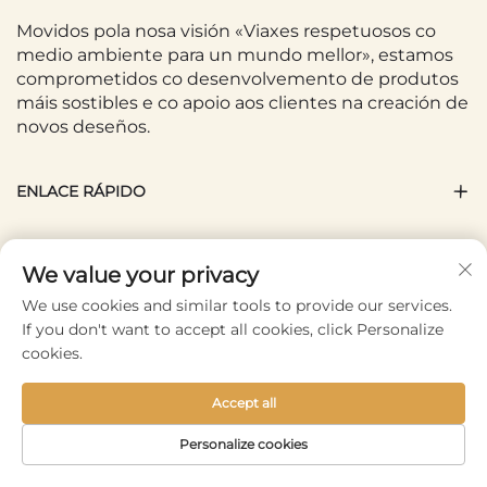
Movidos pola nosa visión «Viaxes respetuosos co
medio ambiente para un mundo mellor», estamos
comprometidos co desenvolvemento de produtos
máis sostibles e co apoio aos clientes na creación de
novos deseños.
ENLACE RÁPIDO
PRODUTO
We value your privacy
We use cookies and similar tools to provide our services.
CONTACTA CONNOSCO
If you don't want to accept all cookies, click Personalize
cookies.
SÍGUENOS
Accept all
Personalize cookies
Deixa a túa información. Nova saída de produto.
Comunicar as últimas novas e actividades. Benvido