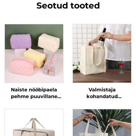
Seotud tooted
Naiste nööbipaela
Valmistaja
pehme puuvillane
kohandatud
suur patjaga
puuvillane viinikott
kosmeetikakott roosa
trükitud logoga
ühtlase värviga
üksikpakkimine
kosmeetikakott
kangast pudelikotid
reisimiseks
tähega