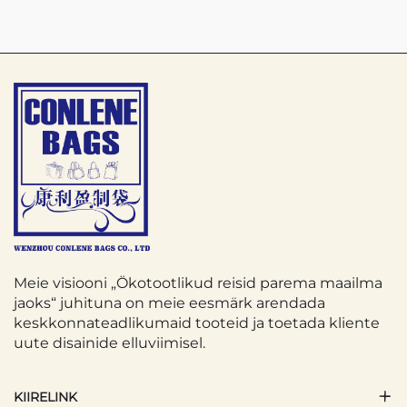
Meie visiooni „Ökotootlikud reisid parema maailma
jaoks“ juhituna on meie eesmärk arendada
keskkonnateadlikumaid tooteid ja toetada kliente
uute disainide elluviimisel.
KIIRELINK