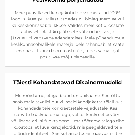
Meie puuvillased kandjakotid on valmistatud 100%
looduslikust puuvillast, tagades nii biolagunemise kui
ka keskkonnasõbralikkuse. Valides meie kotid, osalate
aktiivselt plastiku jäätmete vähendamises ja
jätkusuutlike tavade edendamises. Meie pühendumus
keskkonnasõbralikele materjalidele tähendab, et saate
end hästi tunneda oma ostu üle, tehes samal ajal
positiivse mõju planeedile.
Täiesti Kohandatavad Disainermudelid
Me mõistame, et iga brand on unikaalne. Seetõttu
saab meie tavalisi puuvillaseid kandjakotte täielikult
kohandada teie konkreetsetele vajadustele. Kas
soovite trükkida oma logo, valida konkreetse värvi
või lisada erilisi funktsioone – me töötame teiega tihe
koostöös, et luua kandjakotid, mis peegeldavad teie
brändi identiteeti. See kohandatus ei tugevda mitte