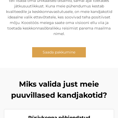
teil lisada oma unikaalsed disainid, samal ajal toetades
jätkusuutlikkust. Kuna meie pühendumus kestab
kvaliteedile ja keskkonnavastutusele, on meie kandjakotid
ideaalne valik ettevõtetele, kes soovivad teha positiivset
mõju. Koostöös meiega saate oma visiooni ellu viia ja
toetada keskkonnasõbralikku reisimist parema maailma
nimel.
Saada pakkumine
Miks valida just meie
puuvillased kandjakotid?
Püsivkonna põhjendatud