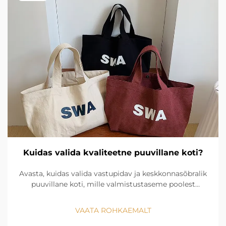
Kuidas valida kvaliteetne puuvillane koti?
Avasta, kuidas valida vastupidav ja keskkonnasõbralik
puuvillane koti, mille valmistustaseme poolest
erinevad premiumibrändid nagu Conlene. Hanki täna
oma ideaalne jätkusuutlik kandekott!
VAATA ROHKAEMALT