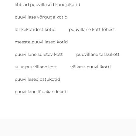
lihtsad puuvillased kandjakotid
puuvillase võrguga kotid
lõhkekotidest kotid
puuvillane kott lõhest
meeste puuvillased kotid
puuvillane suletav kott
puuvillane taskukott
suur puuvillane kott
väikest puuvillkotti
puuvillased ostukotid
puuvillane lõuakandekott