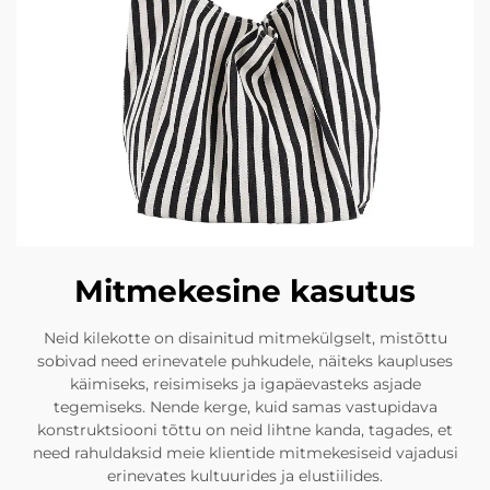
Mitmekesine kasutus
Neid kilekotte on disainitud mitmekülgselt, mistõttu
sobivad need erinevatele puhkudele, näiteks kaupluses
käimiseks, reisimiseks ja igapäevasteks asjade
tegemiseks. Nende kerge, kuid samas vastupidava
konstruktsiooni tõttu on neid lihtne kanda, tagades, et
need rahuldaksid meie klientide mitmekesiseid vajadusi
erinevates kultuurides ja elustiilides.