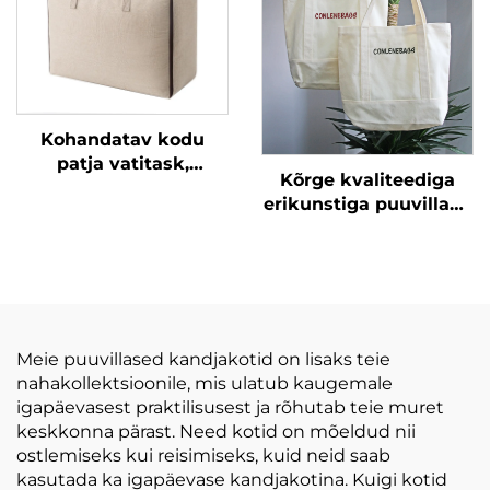
meikimiseks
tualetipindadeks
Kohandatav kodu
patja vatitask,
Kõrge kvaliteediga
põuematja
erikunstiga puuvillane
garderoobkapi
kandekott, soe müük,
korraldaja vattide ja
keskkonnasõbralik
riiete jaoks, kodu- või
lina ostukott kõrge
reisikasutuseks
käepidemega,
looduslik tühi
kohandatav
Meie puuvillased kandjakotid on lisaks teie
nahakollektsioonile, mis ulatub kaugemale
igapäevasest praktilisusest ja rõhutab teie muret
keskkonna pärast. Need kotid on mõeldud nii
ostlemiseks kui reisimiseks, kuid neid saab
kasutada ka igapäevase kandjakotina. Kuigi kotid