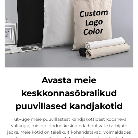
Avasta meie
keskkonnasõbralikud
puuvillased kandjakotid
Tutvuge meie puuvillastest kandjakottidest koosneva
valikuga, mis on loodud keskkonda hoolivate tarbijate
jaoks. Meie kotid on täielikult kohandatavad, võimaldades