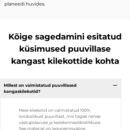
planeedi huvides.
Kõige sagedamini esitatud
küsimused puuvillase
kangast kilekottide kohta
Millest on valmistatud puuvillased
kangaskilekotid?
Meie kilekotid on valmistatud 100%
looduslikust puuvillast, mis tagab nende
vastupidavuse ja keskkonnasõbralikkuse.
See materjal on lagunemisväline,