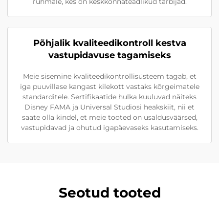
rühmale, kes on keskkonnateadlikud tarbijad.
Põhjalik kvaliteedikontroll kestva
vastupidavuse tagamiseks
Meie sisemine kvaliteedikontrollisüsteem tagab, et
iga puuvillase kangast kilekott vastaks kõrgeimatele
standarditele. Sertifikaatide hulka kuuluvad näiteks
Disney FAMA ja Universal Studiosi heakskiit, nii et
saate olla kindel, et meie tooted on usaldusväärsed,
vastupidavad ja ohutud igapäevaseks kasutamiseks.
Seotud tooted