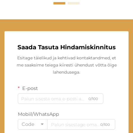
Saada Tasuta Hindamiskinnitus
Esitage täielikud ja kehtivad kontaktandmed, et
me saaksime teiega kiiresti ühendust võtta õige
lahendusega.
E-post
0/100
Mobiil/WhatsApp
Code
0/100