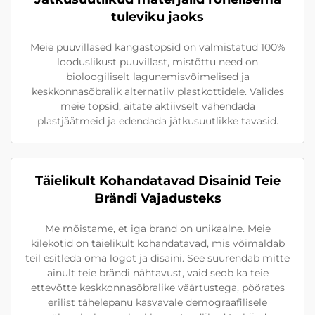
tuleviku jaoks
Meie puuvillased kangastopsid on valmistatud 100%
looduslikust puuvillast, mistõttu need on
bioloogiliselt lagunemisvõimelised ja
keskkonnasõbralik alternatiiv plastkottidele. Valides
meie topsid, aitate aktiivselt vähendada
plastjäätmeid ja edendada jätkusuutlikke tavasid.
Täielikult Kohandatavad Disainid Teie
Brändi Vajadusteks
Me mõistame, et iga brand on unikaalne. Meie
kilekotid on täielikult kohandatavad, mis võimaldab
teil esitleda oma logot ja disaini. See suurendab mitte
ainult teie brändi nähtavust, vaid seob ka teie
ettevõtte keskkonnasõbralike väärtustega, pöörates
erilist tähelepanu kasvavale demograafilisele