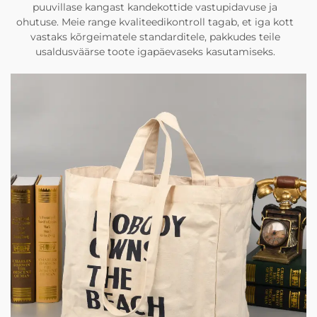
puuvillase kangast kandekottide vastupidavuse ja
ohutuse. Meie range kvaliteedikontroll tagab, et iga kott
vastaks kõrgeimatele standarditele, pakkudes teile
usaldusväärse toote igapäevaseks kasutamiseks.