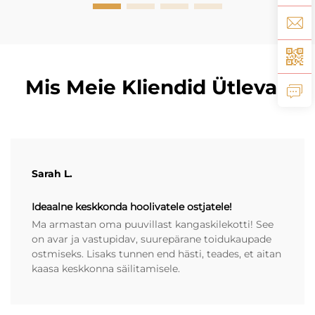
Mis Meie Kliendid Ütlevad
Sarah L.
Ideaalne keskkonda hoolivatele ostjatele!
Ma armastan oma puuvillast kangaskilekotti! See
on avar ja vastupidav, suurepärane toidukaupade
ostmiseks. Lisaks tunnen end hästi, teades, et aitan
kaasa keskkonna säilitamisele.