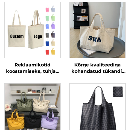
Reklaamikotid
Kõrge kvaliteediga
koostamiseks, tühjad
kohandatud tükandit
paksu kanga kotid,
müüvad kotid,
korduskasutatavad
puuvillakotid,
ostukotid puuvillast,
korduskasutatavad
käsikotid koos
ostukotid, valged
kohandatud trükitud
logodega