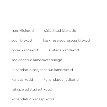
rpet kilekotid
säästlikud kilekotid
suur kilekott
keskmise suurusega kilekott
tyvek kandekott
köitega kandekott
soojendatud kandekott sulliga
kohandatud soojendatud kandekotid
kanaapikotid
kohandatud jutikotid
isikupärastatud jutikotid
kohandatud kanaapikotid