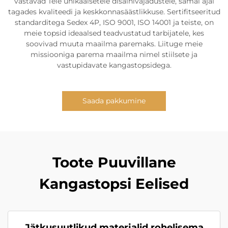
vastavad Teie unikaalsetele disainivajadustele, samal ajal
tagades kvaliteedi ja keskkonnasäästlikkuse. Sertifitseeritud
standarditega Sedex 4P, ISO 9001, ISO 14001 ja teiste, on
meie topsid ideaalsed teadvustatud tarbijatele, kes
soovivad muuta maailma paremaks. Liituge meie
missiooniga parema maailma nimel stiilsete ja
vastupidavate kangastopsidega.
Saada pakkumine
Toote Puuvillane
Kangastopsi Eelised
Jätkusuutlikud materjalid rohelisema