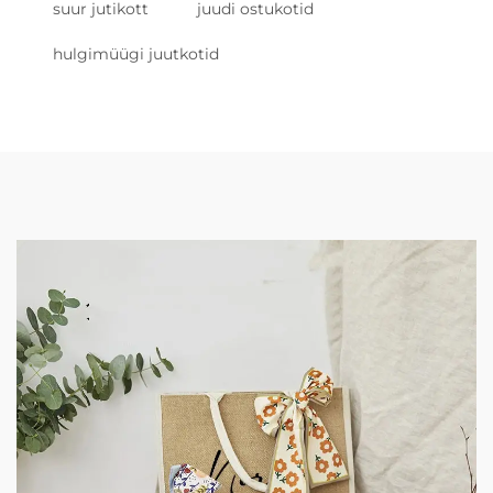
suur jutikott
juudi ostukotid
hulgimüügi juutkotid