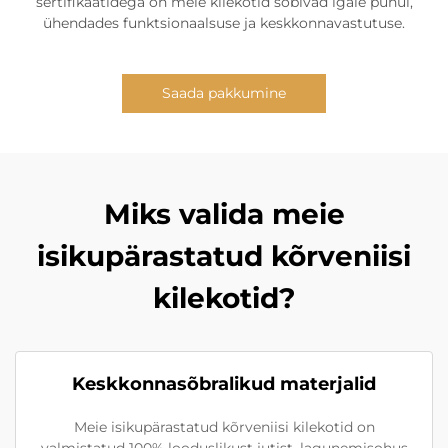
sertifikaatidega on meie kilekotid sobivad igale puhul,
ühendades funktsionaalsuse ja keskkonnavastutuse.
Saada pakkumine
Miks valida meie
isikupärastatud kõrveniisi
kilekotid?
Keskkonnasõbralikud materjalid
Meie isikupärastatud kõrveniisi kilekotid on
valmistatud 100% looduslikust jutist, lagunemisohus