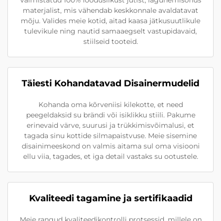
materjalist, mis vähendab keskkonnale avaldatavat
mõju. Valides meie kotid, aitad kaasa jätkusuutlikule
tulevikule ning nautid samaaegselt vastupidavaid,
stiilseid tooteid.
Täiesti Kohandatavad Disainermudelid
Kohanda oma kõrveniisi kilekotte, et need
peegeldaksid su brändi või isiklikku stiili. Pakume
erinevaid värve, suurusi ja trükkimisvõimalusi, et
tagada sinu kottide silmapaistvuse. Meie sisemine
disainimeeskond on valmis aitama sul oma visiooni
ellu viia, tagades, et iga detail vastaks su ootustele.
Kvaliteedi tagamine ja sertifikaadid
Meie rangud kvaliteedikontrolli protsessid, millele on