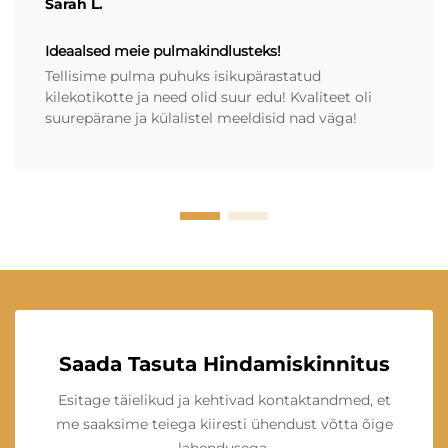
Sarah L.
Ideaalsed meie pulmakindlusteks!
Tellisime pulma puhuks isikupärastatud
kilekotikotte ja need olid suur edu! Kvaliteet oli
suurepärane ja külalistel meeldisid nad väga!
Saada Tasuta Hindamiskinnitus
Esitage täielikud ja kehtivad kontaktandmed, et
me saaksime teiega kiiresti ühendust võtta õige