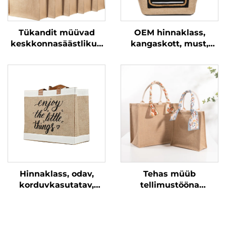
Tükandit müüvad
OEM hinnaklass,
keskkonnasäästlikud
kangaskott, must,
materjalid,
kohandatud logodega,
taaskasutatud 100%
väike trükk, ökotootlik
jutikotid, tühjad
ostukott, linase ja
jutikotid, kohandatud
burlapi ja juutkott
trükitud logodega
Hinnaklass, odav,
Tehas müüb
korduvkasutatav,
tellimustööna
kohandatud logodega
valmistatud trükitud
trükitud
kanepaski käekotid,
toiduostukott,
keskkonnateadlikud