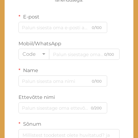
lahendusega.
E-post
0/100
Mobiil/WhatsApp
Code
0/100
Name
0/100
Ettevõtte nimi
0/200
Sõnum