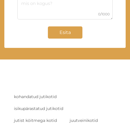
0/1000
Esita
kohandatud jutikotid
isikupärastatud jutikotid
jutist köitmega kotid
juutveinikotid