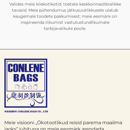
Valides meie kilekotikotid, toetate keskkonnasõbralikke
tavasid. Meie pühendumus jätkusuutlikkusele ulatub
kaugemale toodete pakkumisest; meie eesmärk on
inspireerida liikumist vastutustundlikumate
tarbijavalikute poole.
Meie visiooni „Ökotootlikud reisid parema maailma
jaoks“ juhituna on meie eesmärk arendada