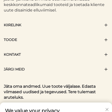
keskkonnateadlikumaid tooteid ja toetada kliente
uute disainide elluviimisel.
KIIRELINK
TOODE
KONTAKT
JÄRGI MEID
Jäta oma andmed. Uue toote väljalase. Edasta
viimased uudised ja tegevused. Tere tulemast
aruteluks.
Teie meiliaadress
We value your privacy