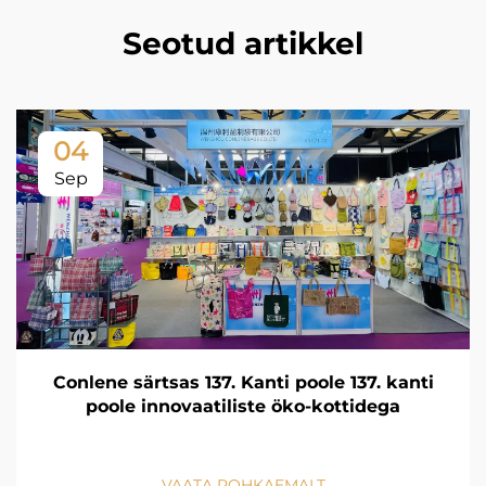
Seotud artikkel
04
Sep
Conlene särtsas 137. Kanti poole 137. kanti
poole innovaatiliste öko-kottidega
VAATA ROHKAEMALT