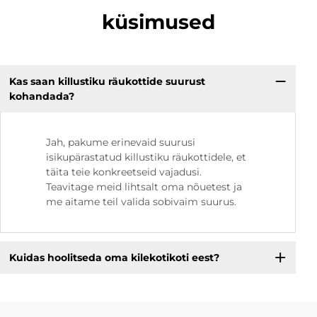
küsimused
Kas saan killustiku räukottide suurust
kohandada?
Jah, pakume erinevaid suurusi
isikupärastatud killustiku räukottidele, et
täita teie konkreetseid vajadusi.
Teavitage meid lihtsalt oma nõuetest ja
me aitame teil valida sobivaim suurus.
Kuidas hoolitseda oma kilekotikoti eest?