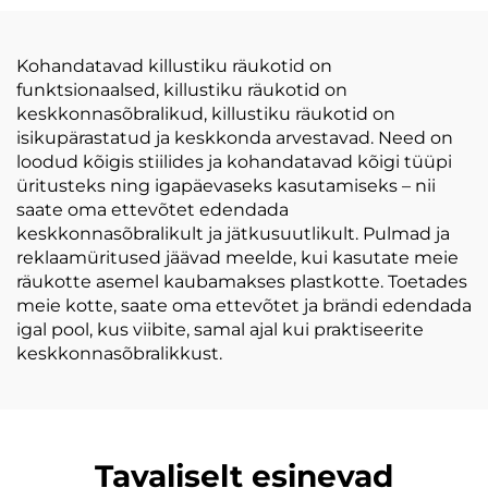
juutkott, nahakäega,
korduskasutatavad
suur kanepkott
ostukotid,
kanepakotid,
Kohandatavad killustiku räukotid on
kanepaskid
funktsionaalsed, killustiku räukotid on
keskkonnasõbralikud, killustiku räukotid on
isikupärastatud ja keskkonda arvestavad. Need on
loodud kõigis stiilides ja kohandatavad kõigi tüüpi
üritusteks ning igapäevaseks kasutamiseks – nii
saate oma ettevõtet edendada
keskkonnasõbralikult ja jätkusuutlikult. Pulmad ja
reklaamüritused jäävad meelde, kui kasutate meie
räukotte asemel kaubamakses plastkotte. Toetades
meie kotte, saate oma ettevõtet ja brändi edendada
igal pool, kus viibite, samal ajal kui praktiseerite
keskkonnasõbralikkust.
Tavaliselt esinevad