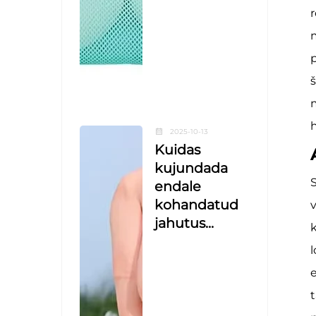
r
m
p
š
m
h
2025-10-13
Kuidas
kujundada
S
endale
kohandatud
v
jahutus...
k
l
e
t