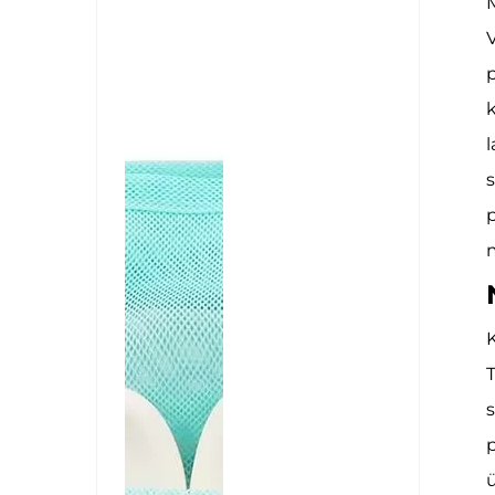
M
V
p
k
l
s
p
m
K
T
s
p
ü