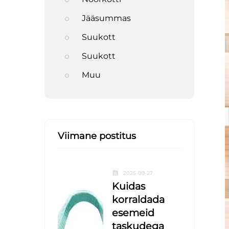
Jääsummas
Suukott
Suukott
Muu
Viimane postitus
2025-09-27
Kuidas
korraldada
esemeid
taskudega