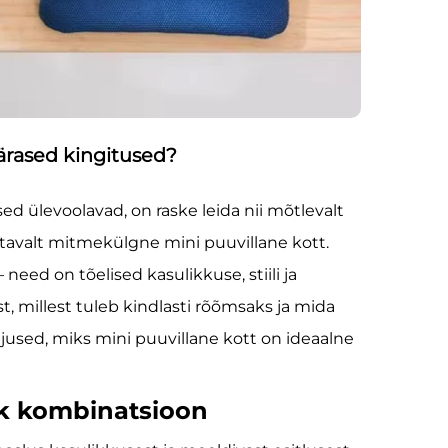
ärased kingitused?
d ülevoolavad, on raske leida nii mõtlevalt
uvitavalt mitmekülgne mini puuvillane kott.
need on tõelised kasulikkuse, stiili ja
, millest tuleb kindlasti rõõmsaks ja mida
põhjused, miks mini puuvillane kott on ideaalne
lik kombinatsioon