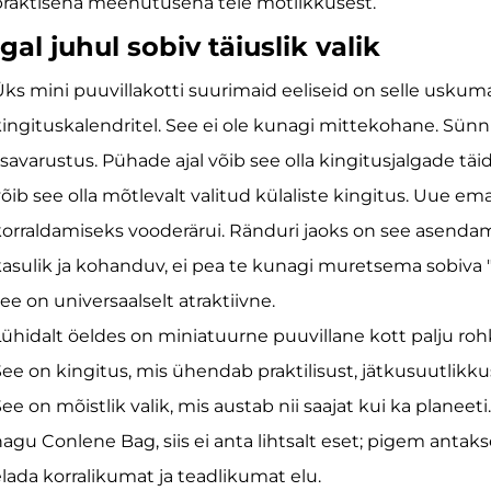
praktisena meenutusena teie mõtlikkusest.
Igal juhul sobiv täiuslik valik
ks mini puuvillakotti suurimaid eeliseid on selle uskum
ingituskalendritel. See ei ole kunagi mittekohane. Sünn
isavarustus. Pühade ajal võib see olla kingitusjalgade tä
õib see olla mõtlevalt valitud külaliste kingitus. Uue e
orraldamiseks vooderärui. Ränduri jaoks on see asendamat
asulik ja kohanduv, ei pea te kunagi muretsema sobiva "i
ee on universaalselt atraktiivne.
ühidalt öeldes on miniatuurne puuvillane kott palju rohke
ee on kingitus, mis ühendab praktilisust, jätkusuutlikkust
ee on mõistlik valik, mis austab nii saajat kui ka planeeti. 
agu Conlene Bag, siis ei anta lihtsalt eset; pigem antakse
lada korralikumat ja teadlikumat elu.