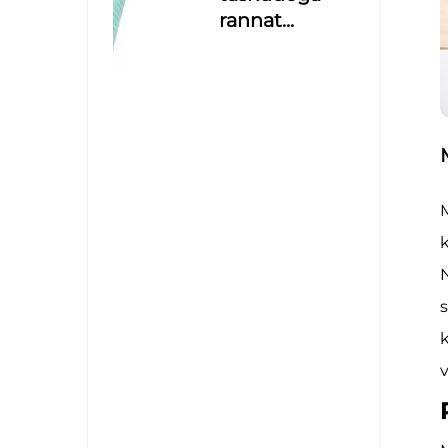
rannat...
M
k
N
s
k
v