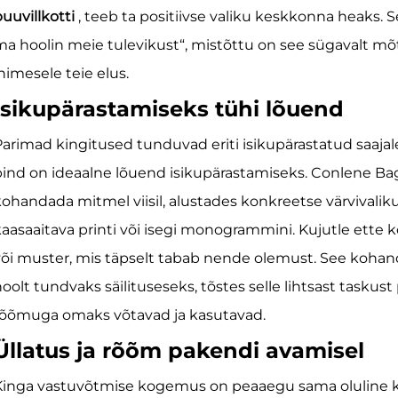
uuvillkotti
, teeb ta positiivse valiku keskkonna heaks. S
a hoolin meie tulevikust“, mistõttu on see sügavalt mõtl
nimesele teie elus.
Isikupärastamiseks tühi lõuend
arimad kingitused tunduvad eriti isikupärastatud saajale.
ind on ideaalne lõuend isikupärastamiseks. Conlene Bag
ohandada mitmel viisil, alustades konkreetse värvivaliku
aasaaitava printi või isegi monogrammini. Kujutle ette kot
või muster, mis täpselt tabab nende olemust. See koh
oolt tundvaks säilituseseks, tõstes selle lihtsast task
rõõmuga omaks võtavad ja kasutavad.
Üllatus ja rõõm pakendi avamisel
inga vastuvõtmise kogemus on peaaegu sama oluline kui 