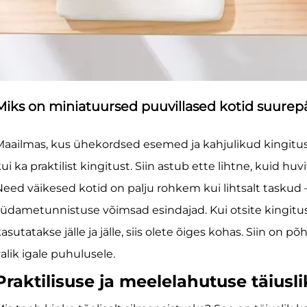
Miks on miniatuursed puuvillased kotid suurep
aailmas, kus ühekordsed esemed ja kahjulikud kingituse
ui ka praktilist kingitust. Siin astub ette lihtne, kuid h
eed väikesed kotid on palju rohkem kui lihtsalt taskud – 
üdametunnistuse võimsad esindajad. Kui otsite kingitust
asutatakse jälle ja jälle, siis olete õiges kohas. Siin on 
alik igale puhulusele.
Praktilisuse ja meelelahutuse täius