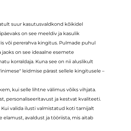
atult suur kasutusvaldkond kõikidel
ipäevaks on see meeldiv ja kasulik
idis või pererahva kingitus. Pulmade puhul
ma jaoks on see ideaalne esemete
u korraldaja. Kuna see on nii aluslikult
nimese" leidmise pärast sellele kingitusele –
m, kui selle lihtne välimus võiks vihjata.
, personaliseeritavust ja kestvat kvaliteeti.
Kui valida ilusti valmistatud koti tarnijalt
 elamust, avaldust ja tööriista, mis aitab