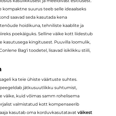
ooslus kasulikkusest ja meeldivast esitlusest.
le kompaktne suurus teeb selle ideaalseks
rekond saavad seda kasutada kena
nõude hoidikuna, tehniliste kaablite ja
iireks poekäiguks. Selline väike kott liidestub
 kasutusega kingitusest. Puuvilla loomulik,
lene Bag'i toodetel, lisavad isiklikku stiili,
m
sageli ka teie ühiste väärtuste suhtes.
 peegeldab jätkusuutlikku suhtumist,
hke väike, kuid võimas samm rohelisema
rjalist valmistatud kott kompenseerib
i saaja kasutab oma korduvkasutatavat
väikest