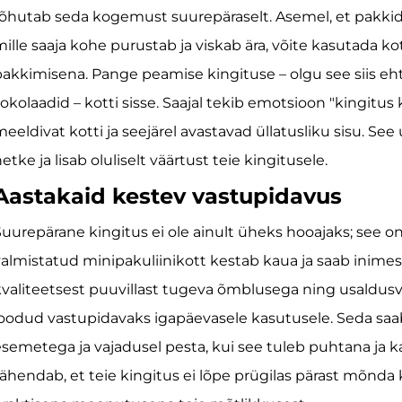
õhutab seda kogemust suurepäraselt. Asemel, et pakkida 
ille saaja kohe purustab ja viskab ära, võite kasutada k
akkimisena. Pange peamise kingituse – olgu see siis eht
okolaadid – kotti sisse. Saajal tekib emotsioon "kingitu
eeldivat kotti ja seejärel avastavad üllatusliku sisu. S
etke ja lisab oluliselt väärtust teie kingitusele.
Aastakaid kestev vastupidavus
uurepärane kingitus ei ole ainult üheks hooajaks; see o
almistatud minipakuliinikott kestab kaua ja saab inimes
valiteetsest puuvillast tugeva õmblusega ning usaldusvä
oodud vastupidavaks igapäevasele kasutusele. Seda saab
semetega ja vajadusel pesta, kui see tuleb puhtana ja k
ähendab, et teie kingitus ei lõpe prügilas pärast mõnda