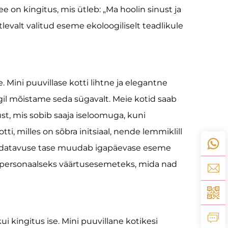
ee on kingitus, mis ütleb: „Ma hoolin sinust ja
evalt valitud eseme ekoloogiliselt teadlikule
 Mini puuvillase kotti lihtne ja elegantne
il mõistame seda sügavalt. Meie kotid saab
st, mis sobib saaja iseloomuga, kuni
ti, milles on sõbra initsiaal, nende lemmiklill
andatavuse tase muudab igapäevase eseme
ust personaalseks väärtusesemeteks, mida nad
kingitus ise. Mini puuvillane kotikesi