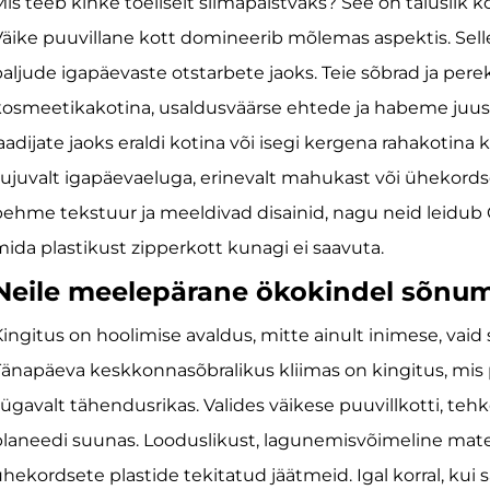
is teeb kinke tõeliselt silmapaistvaks? See on täiuslik k
äike puuvillane kott domineerib mõlemas aspektis. Sel
aljude igapäevaste otstarbete jaoks. Teie sõbrad ja pe
osmeetikakotina, usaldusväärse ehtede ja habeme juuste
aadijate jaoks eraldi kotina või isegi kergena rahakotina k
ujuvalt igapäevaeluga, erinevalt mahukast või ühekordse
ehme tekstuur ja meeldivad disainid, nagu neid leidub Con
ida plastikust zipperkott kunagi ei saavuta.
Neile meelepärane ökokindel sõnu
ingitus on hoolimise avaldus, mitte ainult inimese, vaid 
änapäeva keskkonnasõbralikus kliimas on kingitus, mis
ügavalt tähendusrikas. Valides väikese puuvillkotti, te
laneedi suunas. Looduslikust, lagunemisvõimeline mate
hekordsete plastide tekitatud jäätmeid. Igal korral, ku