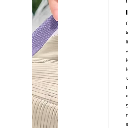
Ü
k
l
v
k
k
s
L
S
S
n
e