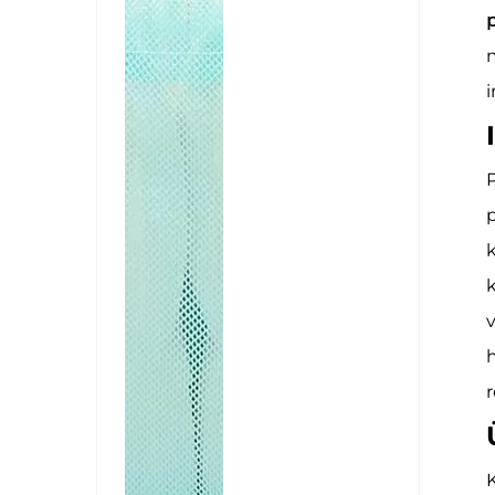
p
m
i
P
p
k
k
h
K