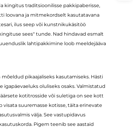
kingitus traditsioonilisse pakkipaberisse,
otti loovana ja mitmekordselt kasutatavana
esari, ilus seep või kunstnikukäsitöö
s kingituse sees" tunde. Nad hindavad esmalt
ee uuenduslik lahtipakkimine loob meeldejääva
n mõeldud pikaajaliseks kasutamiseks. Hästi
e igapäevaeluks oluliseks osaks. Valmistatud
ärsete kotitrosside või suletiga on see kott
 visata suuremasse kotisse, täita erinevate
asutusvalmis välja. See vastupidavus
 kasutuskorda. Pigem teenib see aastaid