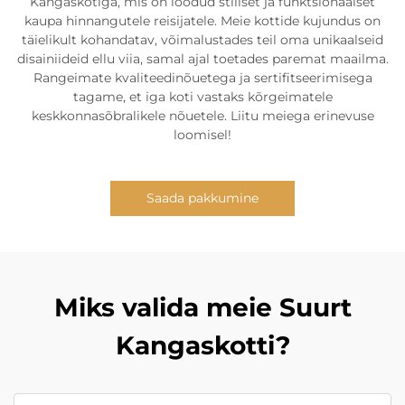
Kangaskotiga, mis on loodud stiilset ja funktsionaalset
kaupa hinnangutele reisijatele. Meie kottide kujundus on
täielikult kohandatav, võimalustades teil oma unikaalseid
disainiideid ellu viia, samal ajal toetades paremat maailma.
Rangeimate kvaliteedinõuetega ja sertifitseerimisega
tagame, et iga koti vastaks kõrgeimatele
keskkonnasõbralikele nõuetele. Liitu meiega erinevuse
loomisel!
Saada pakkumine
Miks valida meie Suurt
Kangaskotti?