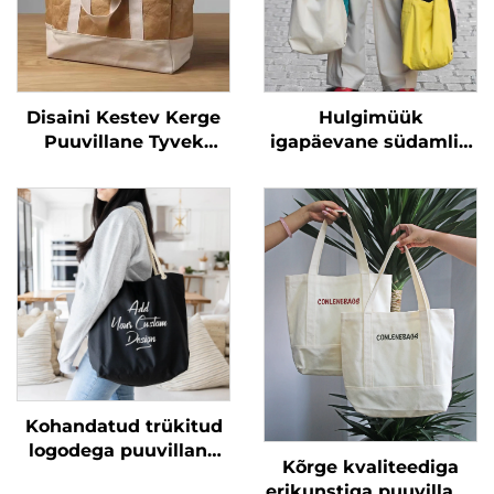
Disaini Kestev Kerge
Hulgimüük
Puuvillane Tyvek
igapäevane südamlik
Ostukotid
tüdruk kohandatud
Veesoojendav Duponti
lillkott kandepagas
Lina Tyvek Tootekott
lõuend koondatav
Logodega
taaskasutatav
ostujämedad lillkott
Kohandatud trükitud
logodega puuvillane
Kõrge kvaliteediga
lõuend naiste
erikunstiga puuvillane