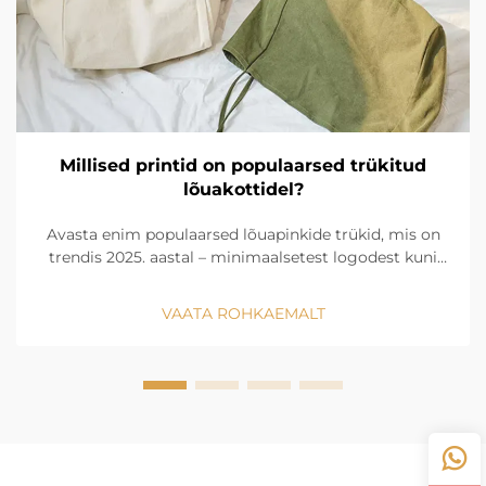
Millised printid on populaarsed trükitud
lõuakottidel?
Avasta enim populaarsed lõuapinkide trükid, mis on
trendis 2025. aastal – minimaalsetest logodest kuni
vintaaždisainideni. Leidke ideaalne stiil oma brändi või
klientide jaoks. Uurige kohe.
VAATA ROHKAEMALT