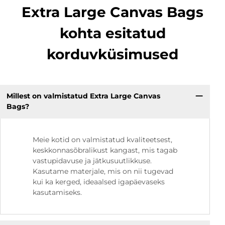
Extra Large Canvas Bags
kohta esitatud
korduvküsimused
Millest on valmistatud Extra Large Canvas
Bags?
Meie kotid on valmistatud kvaliteetsest,
keskkonnasõbralikust kangast, mis tagab
vastupidavuse ja jätkusuutlikkuse.
Kasutame materjale, mis on nii tugevad
kui ka kerged, ideaalsed igapäevaseks
kasutamiseks.