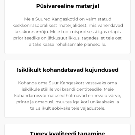
Püsivarealine materjal
Meie Suured Kangaskotid on valmistatud
keskkonnasõbralikest materjalidest, mis vähendavad
keskkonnamõju. Meie tootmisprotsessi igas etapis
prioriteediks on jätkusuutlikkus, tagades, et teie ost
aitaks kaasa rohelisemale planeedile.
Isiklikult kohandatavad kujundused
Kohanda oma Suur Kangaskott vastavaks oma
isiklikule stiilile või brändiidentiteedile. Meie
kohandamisvõimalused hõlmavad erinevaid värve,
printe ja omadusi, muutes iga koti unikaalseks ja
täiuslikult sobivaks teie vajadustele.
Tugev kvaliteedi tagamine