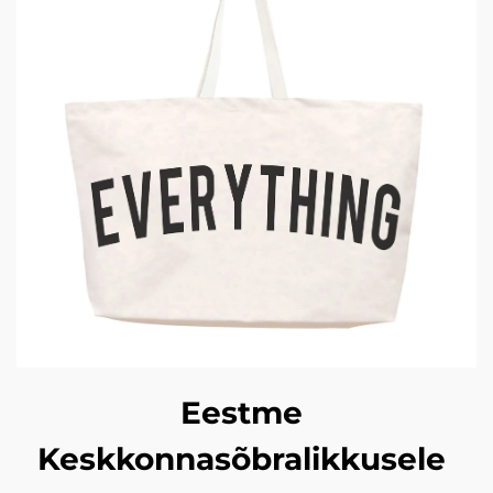
Eestme
Keskkonnasõbralikkusele