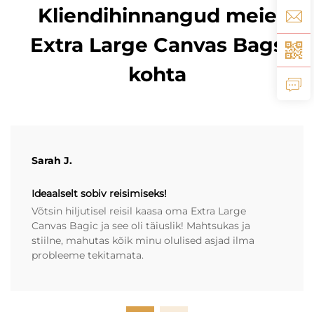
Kliendihinnangud meie
Extra Large Canvas Bags
kohta
Sarah J.
Ideaalselt sobiv reisimiseks!
Võtsin hiljutisel reisil kaasa oma Extra Large
Canvas Bagic ja see oli täiuslik! Mahtsukas ja
stiilne, mahutas kõik minu olulised asjad ilma
probleeme tekitamata.