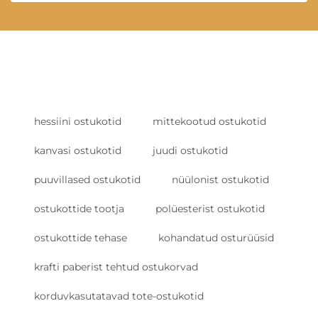
hessiini ostukotid
mittekootud ostukotid
kanvasi ostukotid
juudi ostukotid
puuvillased ostukotid
nüülonist ostukotid
ostukottide tootja
polüesterist ostukotid
ostukottide tehase
kohandatud osturüüsid
krafti paberist tehtud ostukorvad
korduvkasutatavad tote-ostukotid