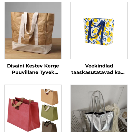
Disaini Kestev Kerge
Veekindlad
Puuvillane Tyvek
taaskasutatavad kahe
Ostukotid
käetämmega
Veesoojendav Duponti
ostekotid
Lina Tyvek Tootekott
laminatsiooniga PP
Logodega
kootud sulguriga
kandikotid
reklaammustriga
tähtede disainiga