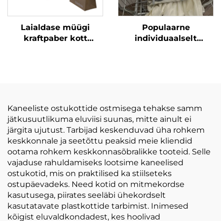
Laialdase müügi
Populaarne
kraftpaber kott
individuaalselt
käsitämmega Hiina
kujundatud logoga
kraft kingituskotid
vintiž ristlõigul
käsitööd ostlemiseks
õlavpits PU nahast
kõrgliidu üliõpilastele
populaarsed
individuaalselt
Kaneeliste ostukottide ostmisega tehakse samm
kujundatud logodega
jätkusuutlikuma eluviisi suunas, mitte ainult ei
ostukotid
järgita ujutust. Tarbijad keskenduvad üha rohkem
keskkonnale ja seetõttu peaksid meie kliendid
ootama rohkem keskkonnasõbralikke tooteid. Selle
vajaduse rahuldamiseks lootsime kaneelised
ostukotid, mis on praktilised ka stiilseteks
ostupäevadeks. Need kotid on mitmekordse
kasutusega, piirates seeläbi ühekordselt
kasutatavate plastkottide tarbimist. Inimesed
kõigist eluvaldkondadest, kes hoolivad