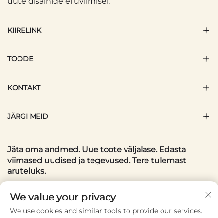
uute disainide elluviimisel.
KIIRELINK
TOODE
KONTAKT
JÄRGI MEID
Jäta oma andmed. Uue toote väljalase. Edasta
viimased uudised ja tegevused. Tere tulemast
aruteluks.
Teie meiliaadress
We value your privacy
We use cookies and similar tools to provide our services.