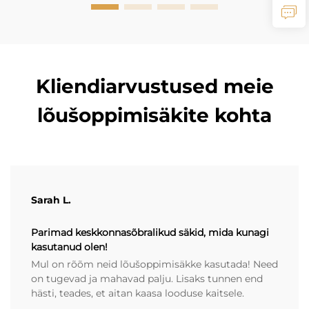
Kliendiarvustused meie
lõušoppimisäkite kohta
Sarah L.
Parimad keskkonnasõbralikud säkid, mida kunagi
kasutanud olen!
Mul on rõõm neid lõušoppimisäkke kasutada! Need
on tugevad ja mahavad palju. Lisaks tunnen end
hästi, teades, et aitan kaasa looduse kaitsele.