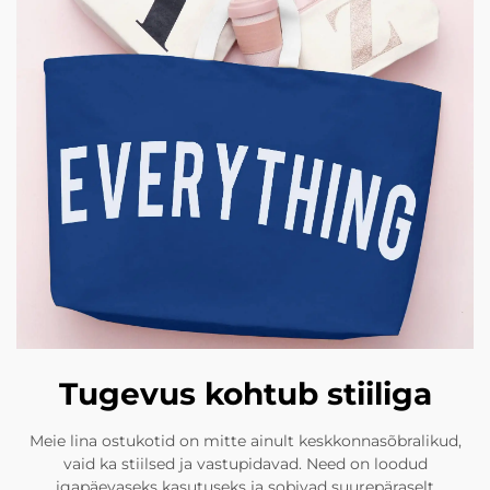
Tugevus kohtub stiiliga
Meie lina ostukotid on mitte ainult keskkonnasõbralikud,
vaid ka stiilsed ja vastupidavad. Need on loodud
igapäevaseks kasutuseks ja sobivad suurepäraselt