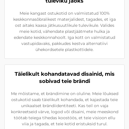
tuleviku jaoks
Meie kangast ostukotid on valmistatud 100%
keskkonnasõbralikest materjalidest, tagades, et iga
ost aitaks kaasa jätkusuutlikule tulevikule. Valides
meie kotid, vähendate plastjäätmete hulka ja
edendate keskkonnahoolt. Iga kott on valmistatud
vastupidavaks, pakkudes kestva alternatiivi
ühekordsetele plastkottidele.
Täielikult kohandatavad disainid, mis
sobivad teie brändi
Me mõistame, et brändimine on oluline. Meie lõuksed
ostukotid saab täielikult kohandada, et kajastada teie
unikaalset brändiidentiteeti. Kas teil on vaja
konkreetseid värve, logod või disaini, meie meeskond
töötab teiega tihedas koostöös, et teie visioon ellu
viia ja tagada, et teie kotid eristuksid turul.