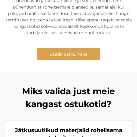
ühendavad jätkusuutlikkuse ja stiili, toetades teie
pühendumist rohelisemale planeedile, samal ajal kui
pakuvad praktilise lahenduse teie ostuvajadustele. Range
sertifitseeringutega ja kvaliteedi tähelepanu tagab, et meie
kangaskotid sobivad ideaalselt keskkonda hoolivate
tarbijatele, kes soovivad midagi muuta.
Saada pakkumine
Miks valida just meie
kangast ostukotid?
Jätkusuutlikud materjalid rohelisema