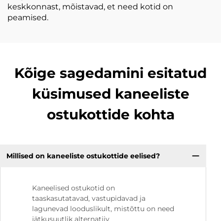
keskkonnast, mõistavad, et need kotid on
peamised.
Kõige sagedamini esitatud
küsimused kaneeliste
ostukottide kohta
Millised on kaneeliste ostukottide eelised?
Kaneelised ostukotid on
taaskasutatavad, vastupidavad ja
lagunevad looduslikult, mistõttu on need
jätkusuutlik alternatiiv