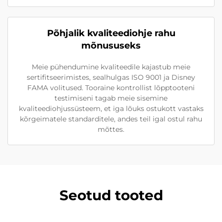
Põhjalik kvaliteediohje rahu
mõnususeks
Meie pühendumine kvaliteedile kajastub meie
sertifitseerimistes, sealhulgas ISO 9001 ja Disney
FAMA volitused. Tooraine kontrollist lõpptooteni
testimiseni tagab meie sisemine
kvaliteediohjussüsteem, et iga lõuks ostukott vastaks
kõrgeimatele standarditele, andes teil igal ostul rahu
mõttes.
Seotud tooted